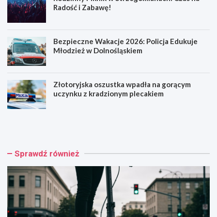
Radość i Zabawę!
Bezpieczne Wakacje 2026: Policja Edukuje
Młodzież w Dolnośląskiem
Złotoryjska oszustka wpadła na gorącym
uczynku z kradzionym plecakiem
H
R
u
o
l
d
a
z
j
i
Sprawdź również
n
n
o
n
g
y
a
P
k
i
o
k
n
n