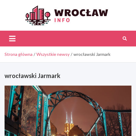
Skip
to
content
Wroc
Inf
Strona główna
Wszystkie newsy
wrocławski Jarmark
wrocławski Jarmark