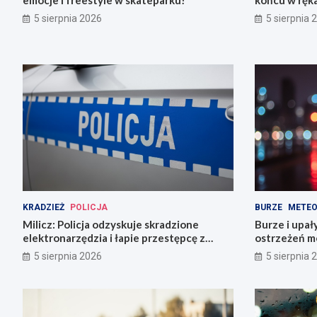
emocje i freestyle w skateparku!
końcu w ręka
5 sierpnia 2026
5 sierpnia 
KRADZIEŻ
POLICJA
BURZE
METEO
Milicz: Policja odzyskuje skradzione
Burze i upał
elektronarzędzia i łapie przestępcę z
ostrzeżeń m
narkotykami
5 sierpnia 2026
5 sierpnia 