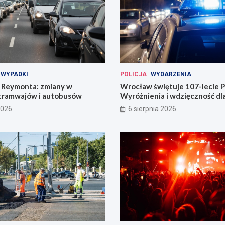
WYPADKI
POLICJA
WYDARZENIA
Reymonta: zmiany w
Wrocław świętuje 107-lecie Po
tramwajów i autobusów
Wyróżnienia i wdzięczność d
codzienności
2026
6 sierpnia 2026