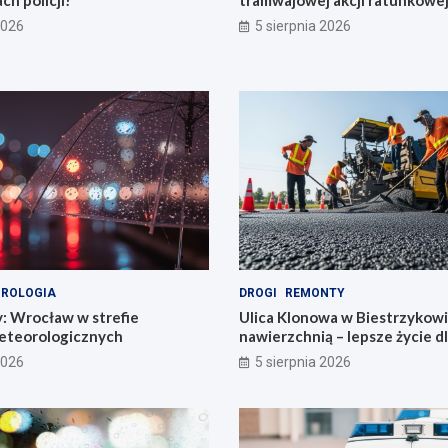
ch policji!
tramwajowej akcji ratunkowej
2026
5 sierpnia 2026
ROLOGIA
DROGI
REMONTY
y: Wrocław w strefie
Ulica Klonowa w Biestrzykow
eteorologicznych
nawierzchnią – lepsze życie d
mieszkańców!
2026
5 sierpnia 2026