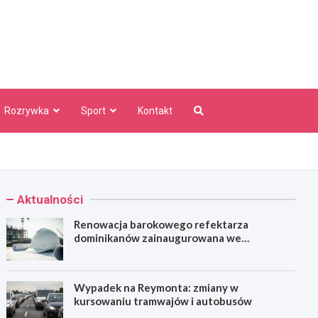
aw Info
Rozrywka
Sport
Kontakt
Aktualności
Renowacja barokowego refektarza
dominikanów zainaugurowana we
Wrocławiu
Wypadek na Reymonta: zmiany w
kursowaniu tramwajów i autobusów