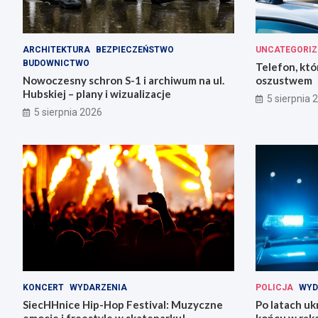
ARCHITEKTURA
BEZPIECZEŃSTWO
UNCATEGORIZ
BUDOWNICTWO
Telefon, któ
Nowoczesny schron S-1 i archiwum na ul.
oszustwem
Hubskiej – plany i wizualizacje
5 sierpnia 
5 sierpnia 2026
KONCERT
WYDARZENIA
POLICJA
WYD
SiecHHnice Hip-Hop Festival: Muzyczne
Po latach uk