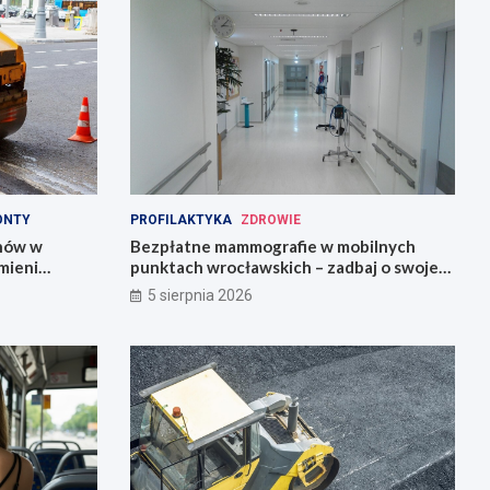
ONTY
PROFILAKTYKA
ZDROWIE
onów w
Bezpłatne mammografie w mobilnych
mieni
punktach wrocławskich – zadbaj o swoje
zdrowie!
5 sierpnia 2026