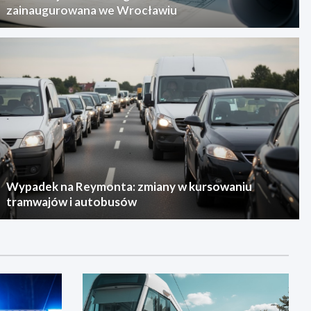
zainaugurowana we Wrocławiu
Wypadek na Reymonta: zmiany w kursowaniu
tramwajów i autobusów