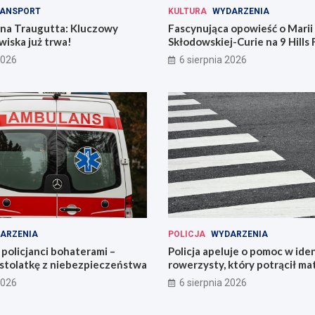
ANSPORT
KULTURA
WYDARZENIA
 na Traugutta: Kluczowy
Fascynująca opowieść o Marii
iska już trwa!
Skłodowskiej-Curie na 9 Hills 
2026
6 sierpnia 2026
ARZENIA
POLICJA
WYDARZENIA
policjanci bohaterami –
Policja apeluje o pomoc w iden
astolatkę z niebezpieczeństwa
rowerzysty, który potrącił ma
2026
6 sierpnia 2026