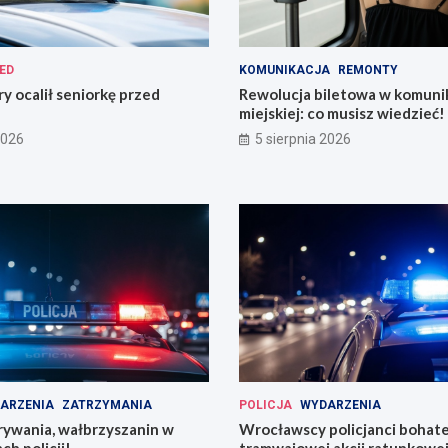
ED
KOMUNIKACJA
REMONTY
ry ocalił seniorkę przed
Rewolucja biletowa w komunik
miejskiej: co musisz wiedzieć!
2026
5 sierpnia 2026
ARZENIA
ZATRZYMANIA
POLICJA
WYDARZENIA
rywania, wałbrzyszanin w
Wrocławscy policjanci bohat