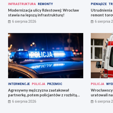
INFRASTRUKTURA
REMONTY
PIENIĄDZE
TR
Modernizacja ulicy Rdestowej: Wrocław
Utrudnienia
stawia na lepszą infrastrukturę!
remont torow
6 sierpnia 2026
6 sierpnia 
INTERWENCJE
POLICJA
PRZEMOC
POLICJA
WYD
Agresywny mężczyzna zaatakował
Wrocławscy 
partnerkę, potem policjantów z rozbitą
uratowali n
butelką
6 sierpnia 2026
6 sierpnia 