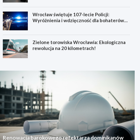
Wrocław świętuje 107-lecie Policji:
Wyróżnienia i wdzięczność dla bohaterów
codzienności
Zielone torowiska Wrocławia: Ekologiczna
rewolucja na 20 kilometrach!
Renowacja barokowego refektarza dominikanów