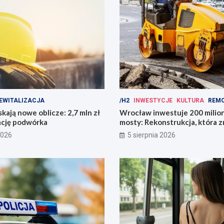
EWITALIZACJA
/H2
INWESTYCJE
KULTURA
REM
kają nowe oblicze: 2,7 mln zł
Wrocław inwestuje 200 mili
ację podwórka
mosty: Rekonstrukcja, która z
miasto!
2026
5 sierpnia 2026