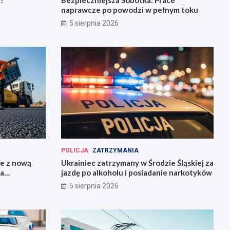
!
Bezpieczniejsza Sobótka: Prace
naprawcze po powodzi w pełnym toku
5 sierpnia 2026
POLICJA
ZATRZYMANIA
ie z nową
Ukrainiec zatrzymany w Środzie Śląskiej za
la
jazdę po alkoholu i posiadanie narkotyków
5 sierpnia 2026