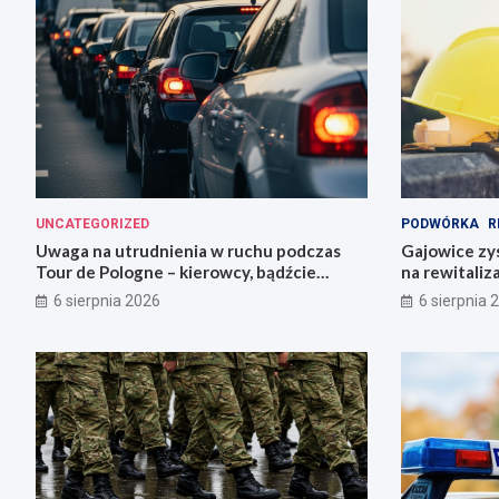
UNCATEGORIZED
PODWÓRKA
R
Uwaga na utrudnienia w ruchu podczas
Gajowice zys
Tour de Pologne – kierowcy, bądźcie
na rewitaliz
przygotowani!
6 sierpnia 2026
6 sierpnia 