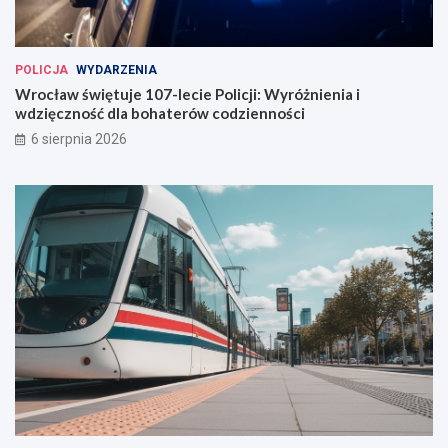
c
ł
a
POLICJA
WYDARZENIA
w
Wrocław świętuje 107-lecie Policji: Wyróżnienia i
i
wdzięczność dla bohaterów codzienności
u
6 sierpnia 2026