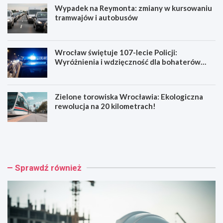
Wypadek na Reymonta: zmiany w kursowaniu
tramwajów i autobusów
Wrocław świętuje 107-lecie Policji:
Wyróżnienia i wdzięczność dla bohaterów
codzienności
Zielone torowiska Wrocławia: Ekologiczna
rewolucja na 20 kilometrach!
R
W
e
y
n
p
o
a
w
d
Sprawdź również
a
e
c
k
j
n
a
a
b
R
a
e