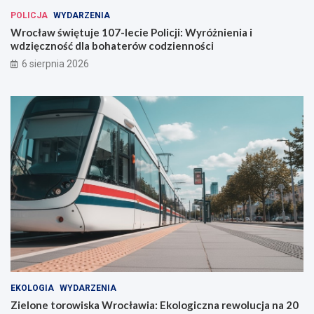
a
POLICJA
WYDARZENIA
w
Wrocław świętuje 107-lecie Policji: Wyróżnienia i
i
wdzięczność dla bohaterów codzienności
u
6 sierpnia 2026
EKOLOGIA
WYDARZENIA
Zielone torowiska Wrocławia: Ekologiczna rewolucja na 20