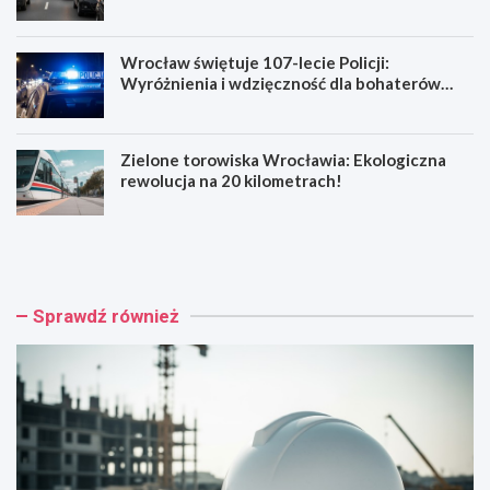
Wrocław świętuje 107-lecie Policji:
Wyróżnienia i wdzięczność dla bohaterów
codzienności
Zielone torowiska Wrocławia: Ekologiczna
rewolucja na 20 kilometrach!
R
W
e
y
n
p
o
a
w
d
Sprawdź również
a
e
c
k
j
n
a
a
b
R
a
e
r
y
o
m
k
o