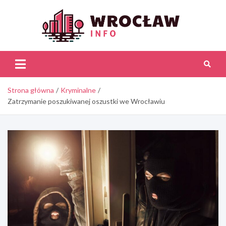
Skip
to
content
Wroc
Inf
Strona główna
Kryminalne
Zatrzymanie poszukiwanej oszustki we Wrocławiu