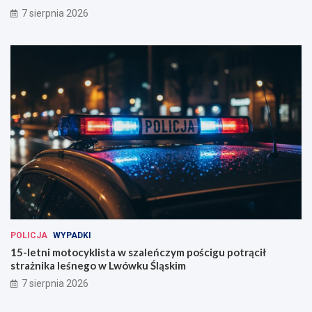
w
e
7 sierpnia 2026
i
j
u
j
!
u
ż
w
t
e
n
w
e
e
k
e
n
d
!
POLICJA
WYPADKI
15-letni motocyklista w szaleńczym pościgu potrącił
strażnika leśnego w Lwówku Śląskim
7 sierpnia 2026