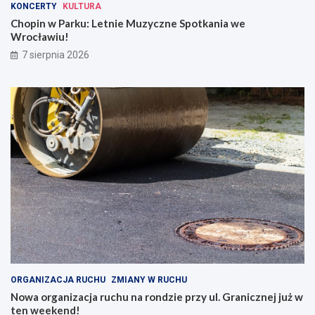
KONCERTY
KULTURA
z
a
y
r
Chopin w Parku: Letnie Muzyczne Spotkania we
c
o
Wrocławiu!
z
n
7 sierpnia 2026
n
d
e
z
S
i
p
e
o
p
t
r
k
z
a
y
n
u
i
l
a
.
w
G
e
r
W
a
r
n
o
i
c
c
ORGANIZACJA RUCHU
ZMIANY W RUCHU
ł
z
Nowa organizacja ruchu na rondzie przy ul. Granicznej już w
a
n
ten weekend!