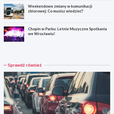
Weekendowe zmiany w komunikacji
zbiorowej: Co musisz wiedzieć?
Chopin w Parku: Letnie Muzyczne Spotkania
we Wrocławiu!
W
M
y
u
p
z
a
y
d
c
Sprawdź również
e
z
k
n
n
e
a
h
A
o
4
ł
:
d
C
o
z
w
t
a
e
n