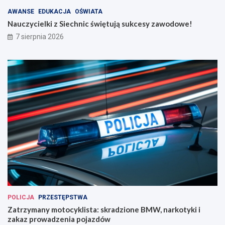
AWANSE
EDUKACJA
OŚWIATA
Nauczycielki z Siechnic świętują sukcesy zawodowe!
7 sierpnia 2026
POLICJA
PRZESTĘPSTWA
Zatrzymany motocyklista: skradzione BMW, narkotyki i
zakaz prowadzenia pojazdów