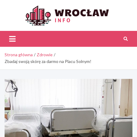
Skip
to
content
Wroc
Inf
Strona główna
Zdrowie
Zbadaj swoją skórę za darmo na Placu Solnym!