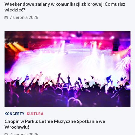
Weekendowe zmiany w komunikacji zbiorowej: Co musisz
W
wiedzieć?
r
o
7 sierpnia 2026
c
ł
a
w
i
u
KONCERTY
KULTURA
Chopin w Parku: Letnie Muzyczne Spotkania we
Wrocławiu!
7 sierpnia 2026