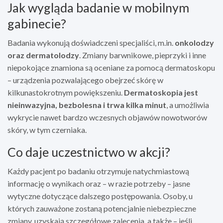
Jak wygląda badanie w mobilnym
gabinecie?
Badania wykonują doświadczeni specjaliści, m.in.
onkolodzy
oraz dermatolodzy
. Zmiany barwnikowe, pieprzyki i inne
niepokojące znamiona są oceniane za pomocą dermatoskopu
– urządzenia pozwalającego obejrzeć skórę w
kilkunastokrotnym powiększeniu.
Dermatoskopia jest
nieinwazyjna, bezbolesna i trwa kilka minut
, a umożliwia
wykrycie nawet bardzo wczesnych objawów nowotworów
skóry, w tym czerniaka.
Co daje uczestnictwo w akcji?
Każdy pacjent po badaniu otrzymuje natychmiastową
informację o wynikach oraz – w razie potrzeby – jasne
wytyczne dotyczące dalszego postępowania. Osoby, u
których zauważone zostaną potencjalnie niebezpieczne
zmiany, uzyskają szczegółowe zalecenia, a także – jeśli