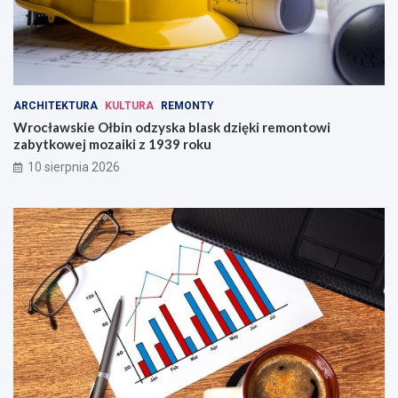
s
k
a
!
ARCHITEKTURA
KULTURA
REMONTY
Wrocławskie Ołbin odzyska blask dzięki remontowi
zabytkowej mozaiki z 1939 roku
10 sierpnia 2026