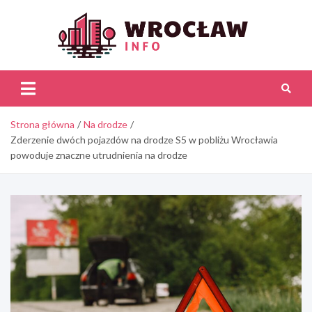
Skip
to
content
Wroc
Inf
Strona główna
Na drodze
Zderzenie dwóch pojazdów na drodze S5 w pobliżu Wrocławia
powoduje znaczne utrudnienia na drodze