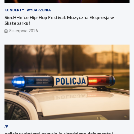
KONCERTY
WYDARZENIA
SiecHHnice Hip-Hop Festival: Muzyczna Ekspresja w
Skateparku!
8 sierpnia 2026
/P
policja w złotoryi odzyskuje skradzione dokumenty i