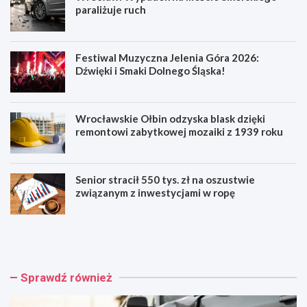
paraliżuje ruch
Festiwal Muzyczna Jelenia Góra 2026:
Dźwięki i Smaki Dolnego Śląska!
Wrocławskie Ołbin odzyska blask dzięki
remontowi zabytkowej mozaiki z 1939 roku
Senior stracił 550 tys. zł na oszustwie
związanym z inwestycjami w ropę
W
F
r
e
o
s
c
t
ł
i
Sprawdź również
a
w
w
a
:
l