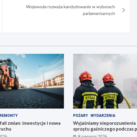
Wojewoda rozważa kandydowanie w wyborach
parlamentarnych
REMONTY
POŻARY
WYDARZENIA
ali zmian: inwestycje i nowa
Wyjaśniamy nieporozumienia
ruchu
sprzętu gaśniczego podczas 
Starym Zamku
2026
8 sierpnia 2026