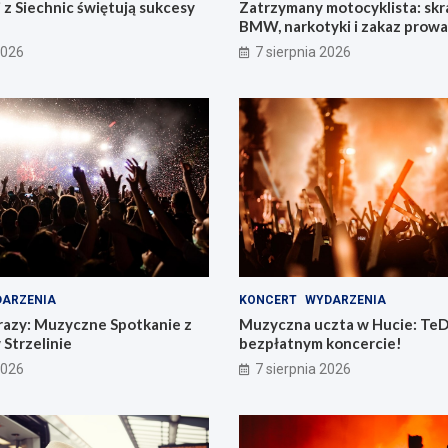
 z Siechnic świętują sukcesy
Zatrzymany motocyklista: sk
BMW, narkotyki i zakaz prow
pojazdów
2026
7 sierpnia 2026
ARZENIA
KONCERT
WYDARZENIA
razy: Muzyczne Spotkanie z
Muzyczna uczta w Hucie: TeD
 Strzelinie
bezpłatnym koncercie!
2026
7 sierpnia 2026