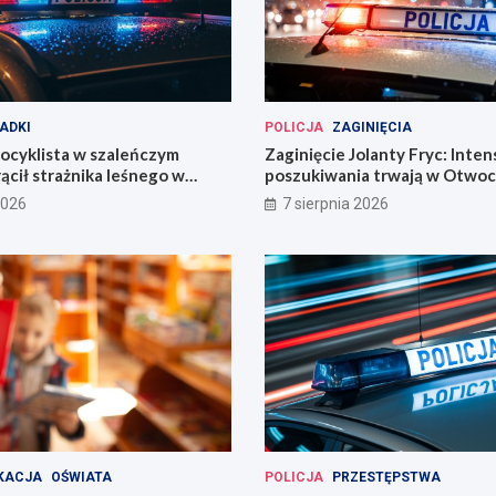
ADKI
POLICJA
ZAGINIĘCIA
ocyklista w szaleńczym
Zaginięcie Jolanty Fryc: Inte
ącił strażnika leśnego w
poszukiwania trwają w Otwoc
kim
Wrocławiu
2026
7 sierpnia 2026
KACJA
OŚWIATA
POLICJA
PRZESTĘPSTWA