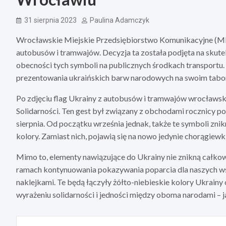
31 sierpnia 2023
Paulina Adamczyk
Wrocławskie Miejskie Przedsiębiorstwo Komunikacyjne (MPK)
autobusów i tramwajów. Decyzja ta została podjęta na skute
obecności tych symboli na publicznych środkach transpor
prezentowania ukraińskich barw narodowych na swoim tabor
Po zdjęciu flag Ukrainy z autobusów i tramwajów wrocławs
Solidarności. Ten gest był związany z obchodami rocznicy p
sierpnia. Od początku września jednak, także te symboli znik
kolory. Zamiast nich, pojawią się na nowo jedynie chorągiew
Mimo to, elementy nawiązujące do Ukrainy nie znikną całko
ramach kontynuowania pokazywania poparcia dla naszych ws
naklejkami. Te będą łączyły żółto-niebieskie kolory Ukrainy
wyrażeniu solidarności i jedności między oboma narodami – 
Nawigacja