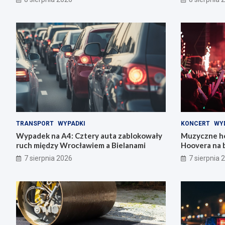
TRANSPORT
WYPADKI
KONCERT
WY
Wypadek na A4: Cztery auta zablokowały
Muzyczne ho
ruch między Wrocławiem a Bielanami
Hoovera na 
Wrocławiu
7 sierpnia 2026
7 sierpnia 