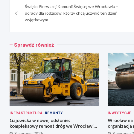
Święto Pierwszej Komunii Świętej we Wrocławiu –
wpisu
porady dla rodziców, którzy chcą uczynić ten dzień
wyjątkowym
Sprawdź również
INFRASTRUKTURA
REMONTY
INWESTYCJE
Gajowicka w nowej odsłonie:
Wrocław na f
kompleksowy remont dróg we Wrocławiu
organizacja 
w 18 tygodni!
8 sierpnia 2026
8 sierpnia 