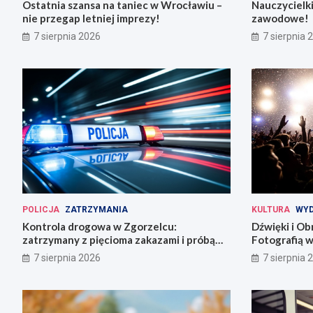
Ostatnia szansa na taniec w Wrocławiu –
Nauczycielki
nie przegap letniej imprezy!
zawodowe!
7 sierpnia 2026
7 sierpnia 
POLICJA
ZATRZYMANIA
KULTURA
WYD
Kontrola drogowa w Zgorzelcu:
Dźwięki i Ob
zatrzymany z pięcioma zakazami i próbą
Fotografią w
ucieczki
7 sierpnia 2026
7 sierpnia 