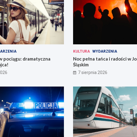
ARZENIA
KULTURA
WYDARZENIA
 w pociągu: dramatyczna
Noc pełna tańca i radości w 
jca!
Śląskim
2026
7 sierpnia 2026