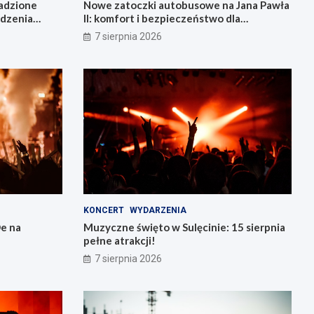
radzione
Nowe zatoczki autobusowe na Jana Pawła
adzenia
II: komfort i bezpieczeństwo dla
mieszkańców!
7 sierpnia 2026
KONCERT
WYDARZENIA
e na
Muzyczne święto w Sulęcinie: 15 sierpnia
pełne atrakcji!
7 sierpnia 2026