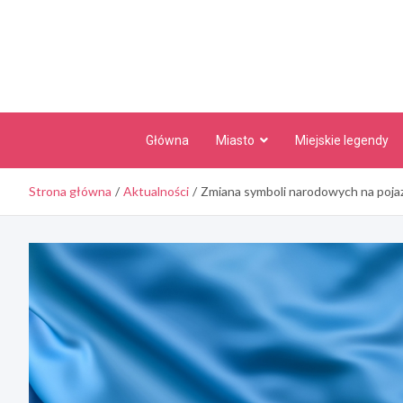
Skip
to
content
Główna
Miasto
Miejskie legendy
Strona główna
Aktualności
Zmiana symboli narodowych na poj