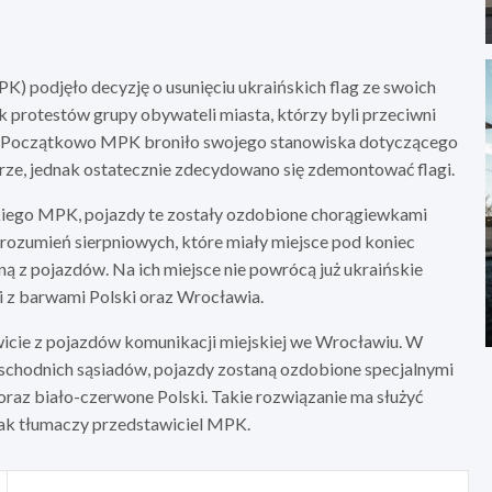
 podjęło decyzję o usunięciu ukraińskich flag ze swoich
k protestów grupy obywateli miasta, którzy byli przeciwni
tu. Początkowo MPK broniło swojego stanowiska dotyczącego
ze, jednak ostatecznie zdecydowano się zdemontować flagi.
kiego MPK, pojazdy te zostały ozdobione chorągiewkami
orozumień sierpniowych, które miały miejsce pod koniec
ną z pojazdów. Na ich miejsce nie powrócą już ukraińskie
ki z barwami Polski oraz Wrocławia.
wicie z pojazdów komunikacji miejskiej we Wrocławiu. W
chodnich sąsiadów, pojazdy zostaną ozdobione specjalnymi
 oraz biało-czerwone Polski. Takie rozwiązanie ma służyć
jak tłumaczy przedstawiciel MPK.