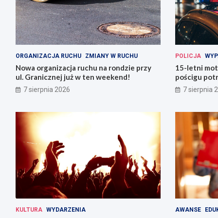
ORGANIZACJA RUCHU
ZMIANY W RUCHU
POLICJA
WYP
Nowa organizacja ruchu na rondzie przy
15-letni mot
ul. Granicznej już w ten weekend!
pościgu potr
Lwówku Śląs
7 sierpnia 2026
7 sierpnia 
KULTURA
WYDARZENIA
AWANSE
EDU