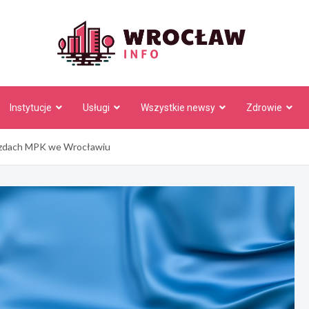
Wrocł
Instytucje
Usługi
Wszystkie newsy
Zdrowie
azdach MPK we Wrocławiu