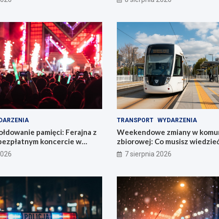
DARZENIA
TRANSPORT
WYDARZENIA
łdowanie pamięci: Ferajna z
Weekendowe zmiany w komun
bezpłatnym koncercie w
zbiorowej: Co musisz wiedzie
2026
7 sierpnia 2026