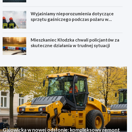
Wyjaśniamy nieporozumienia dotyczące
sprzętu gaśniczego podczas pożaru w
Starym Zamku
Mieszkaniec Kłodzka chwali policjantów za
skuteczne działania w trudnej sytuacji
Gajowicka w nowej odsłonie: kompleksowy remont