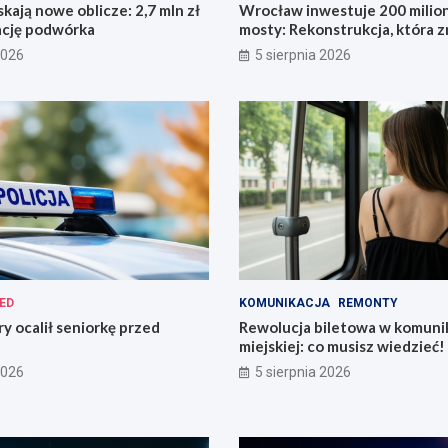
kają nowe oblicze: 2,7 mln zł
Wrocław inwestuje 200 mili
ację podwórka
mosty: Rekonstrukcja, która z
miasto!
2026
5 sierpnia 2026
ED
KOMUNIKACJA
REMONTY
ry ocalił seniorkę przed
Rewolucja biletowa w komunik
miejskiej: co musisz wiedzieć!
2026
5 sierpnia 2026