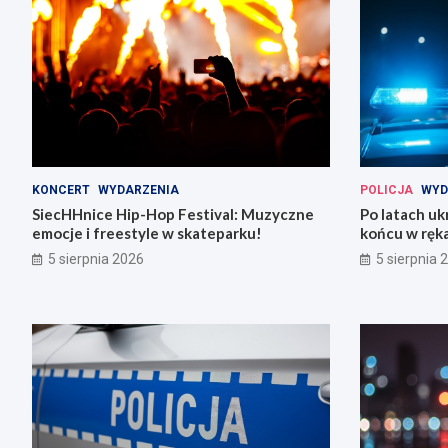
KONCERT
WYDARZENIA
POLICJA
WYD
SiecHHnice Hip-Hop Festival: Muzyczne
Po latach uk
emocje i freestyle w skateparku!
końcu w ręka
5 sierpnia 2026
5 sierpnia 