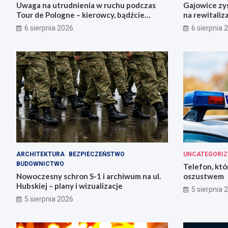
Uwaga na utrudnienia w ruchu podczas
Gajowice zys
Tour de Pologne – kierowcy, bądźcie
na rewitaliz
przygotowani!
6 sierpnia 2026
6 sierpnia 
ARCHITEKTURA
BEZPIECZEŃSTWO
UNCATEGORIZ
BUDOWNICTWO
Telefon, któ
Nowoczesny schron S-1 i archiwum na ul.
oszustwem
Hubskiej – plany i wizualizacje
5 sierpnia 
5 sierpnia 2026