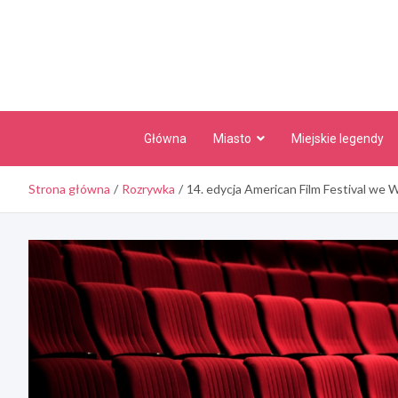
Skip
to
content
Główna
Miasto
Miejskie legendy
Strona główna
Rozrywka
14. edycja American Film Festival we 