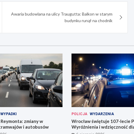
Awaria budowlana na ulicy Traugutta: Balkon w starym
budynku runął na chodnik
WYPADKI
POLICJA
WYDARZENIA
Reymonta: zmiany w
Wrocław świętuje 107-lecie Po
tramwajów i autobusów
Wyróżnienia i wdzięczność d
codzienności