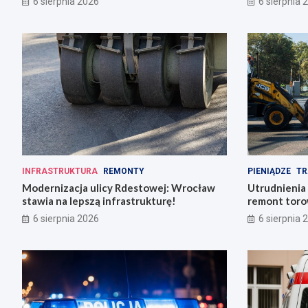
6 sierpnia 2026
6 sierpnia 
INFRASTRUKTURA
REMONTY
PIENIĄDZE
TR
Modernizacja ulicy Rdestowej: Wrocław
Utrudnienia
stawia na lepszą infrastrukturę!
remont torow
6 sierpnia 2026
6 sierpnia 