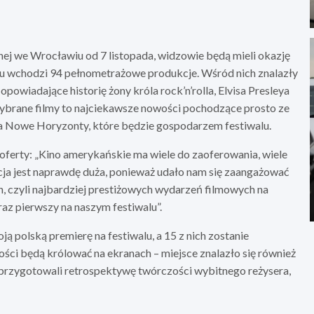
nej we Wrocławiu od 7 listopada, widzowie będą mieli okazję
u wchodzi 94 pełnometrażowe produkcje. Wśród nich znalazły
i opowiadające historię żony króla rock’n’rolla, Elvisa Presleya
ybrane filmy to najciekawsze nowości pochodzące prosto ze
a Nowe Horyzonty, które będzie gospodarzem festiwalu.
oferty: „Kino amerykańskie ma wiele do zaoferowania, wiele
ja jest naprawdę duża, ponieważ udało nam się zaangażować
an, czyli najbardziej prestiżowych wydarzeń filmowych na
raz pierwszy na naszym festiwalu”.
 polską premierę na festiwalu, a 15 z nich zostanie
ści będą królować na ekranach – miejsce znalazło się również
 przygotowali retrospektywę twórczości wybitnego reżysera,