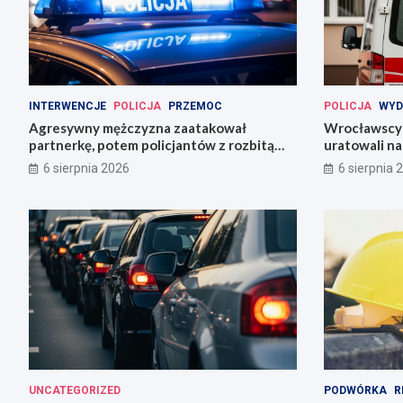
INTERWENCJE
POLICJA
PRZEMOC
POLICJA
WYD
Agresywny mężczyzna zaatakował
Wrocławscy 
partnerkę, potem policjantów z rozbitą
uratowali n
butelką
6 sierpnia 2026
6 sierpnia 
UNCATEGORIZED
PODWÓRKA
R