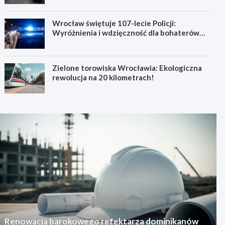
Wrocław świętuje 107-lecie Policji:
Wyróżnienia i wdzięczność dla bohaterów
codzienności
Zielone torowiska Wrocławia: Ekologiczna
rewolucja na 20 kilometrach!
Renowacja barokowego refektarza dominikanów