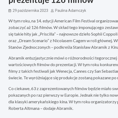
29 października 2023
Paulina Adamczyk
W tym roku, na 14. edycji American Film Festival organizowa
zobaczyć aż 126 filmów. W skład tego imponującego zestaw
się takie hity jak „Priscilla” – najnowsze dzieło Sophii Coppol
oraz „Dream Scenario” z Nicolasem Cagem w roli głównej. W
Stanów Zjednoczonych – podkreśla Stanisław Abramik z Kin
Abramik entuzjastycznie mówi o różnorodności tegorocznej 
wartościowych filmów do prezentacji. W tym roku konkurenc
filmy z takich festiwali jak Wenecja, Cannes czy San Sebasti
świecie. Te wyróżniające się produkcje zostaną pokazane po 
Co ciekawe, 63 z zaprezentowanych filmów będzie miało swoją
pokazanych po raz pierwszy w Europie. Jednak nie tylko nowo
dla klasyki amerykańskiego kina. W tym roku organizatorzy
Roberta Altmana – dodaje Abramik.