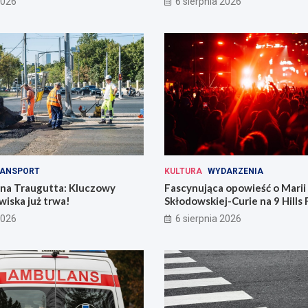
2026
6 sierpnia 2026
ANSPORT
KULTURA
WYDARZENIA
 na Traugutta: Kluczowy
Fascynująca opowieść o Marii
iska już trwa!
Skłodowskiej-Curie na 9 Hills 
2026
6 sierpnia 2026