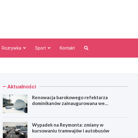
aw Info
Rozrywka
Sport
Kontakt
Aktualności
Renowacja barokowego refektarza
dominikanów zainaugurowana we
Wrocławiu
Wypadek na Reymonta: zmiany w
kursowaniu tramwajów i autobusów