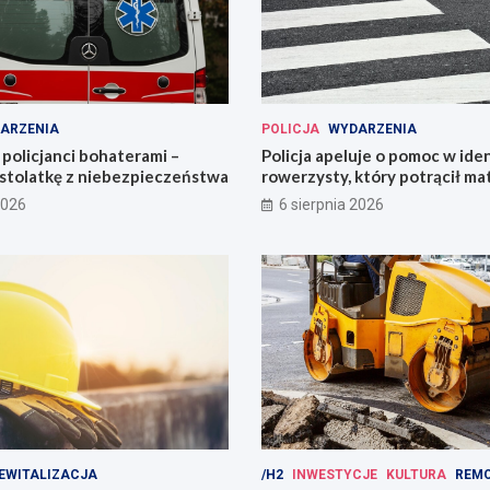
ARZENIA
POLICJA
WYDARZENIA
policjanci bohaterami –
Policja apeluje o pomoc w iden
astolatkę z niebezpieczeństwa
rowerzysty, który potrącił ma
2026
6 sierpnia 2026
EWITALIZACJA
/H2
INWESTYCJE
KULTURA
REM