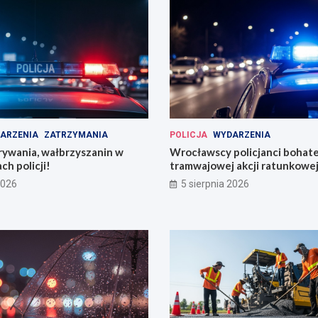
ARZENIA
ZATRZYMANIA
POLICJA
WYDARZENIA
rywania, wałbrzyszanin w
Wrocławscy policjanci bohat
ch policji!
tramwajowej akcji ratunkowej
2026
5 sierpnia 2026