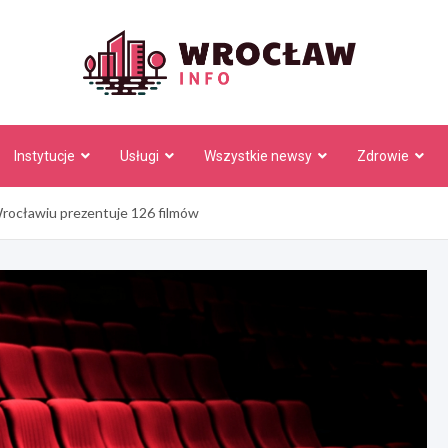
Wrocł
Instytucje
Usługi
Wszystkie newsy
Zdrowie
Wrocławiu prezentuje 126 filmów