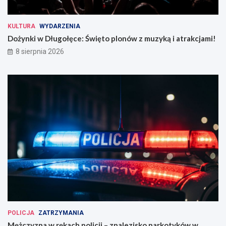
KULTURA
WYDARZENIA
Dożynki w Długołęce: Święto plonów z muzyką i atrakcjami!
8 sierpnia 2026
POLICJA
ZATRZYMANIA
Mężczyzna w rękach policji – znalezisko narkotyków w