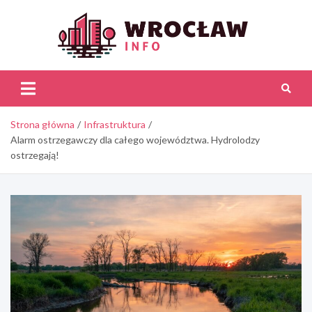
Skip
to
content
Wroc
Inf
Strona główna
Infrastruktura
Alarm ostrzegawczy dla całego województwa. Hydrolodzy
ostrzegają!