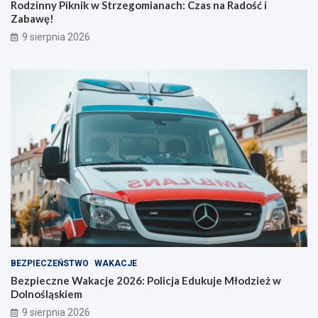
Rodzinny Piknik w Strzegomianach: Czas na Radość i
e
Z
Zabawę!
l
a
9 sierpnia 2026
o
b
o
a
s
w
t
ę
r
!
o
ż
n
o
ś
ć
BEZPIECZEŃSTWO
WAKACJE
Bezpieczne Wakacje 2026: Policja Edukuje Młodzież w
Dolnośląskiem
9 sierpnia 2026