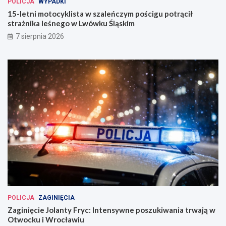
POLICJA
WYPADKI
15-letni motocyklista w szaleńczym pościgu potrącił
strażnika leśnego w Lwówku Śląskim
7 sierpnia 2026
POLICJA
ZAGINIĘCIA
Zaginięcie Jolanty Fryc: Intensywne poszukiwania trwają w
Otwocku i Wrocławiu