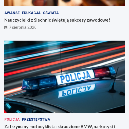
AWANSE
EDUKACJA
OŚWIATA
Nauczycielki z Siechnic świętują sukcesy zawodowe!
7 sierpnia 2026
POLICJA
PRZESTĘPSTWA
Zatrzymany motocyklista: skradzione BMW, narkotyki i