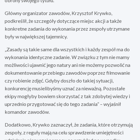
obrony swojego tytułu.
Główny organizator zawodów, Krzysztof Krywko,
podkreślił, że szczegóły dotyczące miejsc akcji a także
konkretne zadania do wykonania przez zespoły utrzymane
były w największej tajemnicy.
„Zasady są takie same dla wszystkich i każdy zespół ma do
wykonania identyczne zadanie. W związku z tym nie mamy
możliwości ujawnić jego natury ani nie możemy pozwolić na
dokumentowanie przebiegu zawodów poprzez filmowanie
czy robienie zdjęć. Gdyby doszło do takiej sytuacji,
konkurencję musielibyśmy uznać za nieważną. Pozostałe
ekipy mogłyby bowiem skorzystać z tak zdobytej wiedzy i
uprzednio przygotować się do tego zadania” – wyjaśnił
komandor zawodów.
Dodatkowo, Krywko zaznaczył, że zadania, które otrzymują
zespoły, z reguły mają na celu sprawdzenie umiejętności