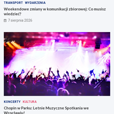
TRANSPORT
WYDARZENIA
i
w
Weekendowe zmiany w komunikacji zbiorowej: Co musisz
W
wiedzieć?
r
o
7 sierpnia 2026
c
ł
a
w
i
u
KONCERTY
KULTURA
Chopin w Parku: Letnie Muzyczne Spotkania we
Wrocławiu!