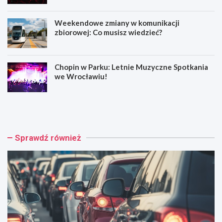
Weekendowe zmiany w komunikacji
zbiorowej: Co musisz wiedzieć?
Chopin w Parku: Letnie Muzyczne Spotkania
we Wrocławiu!
W
M
y
u
p
z
a
y
d
c
Sprawdź również
e
z
k
n
n
e
a
h
A
o
4
ł
:
d
C
o
z
w