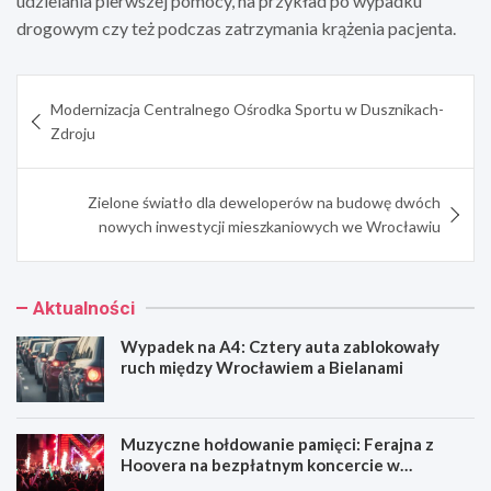
udzielania pierwszej pomocy, na przykład po wypadku
drogowym czy też podczas zatrzymania krążenia pacjenta.
Nawigacja
Modernizacja Centralnego Ośrodka Sportu w Dusznikach-
wpisu
Zdroju
Zielone światło dla deweloperów na budowę dwóch
nowych inwestycji mieszkaniowych we Wrocławiu
Aktualności
Wypadek na A4: Cztery auta zablokowały
ruch między Wrocławiem a Bielanami
Muzyczne hołdowanie pamięci: Ferajna z
Hoovera na bezpłatnym koncercie w
Wrocławiu