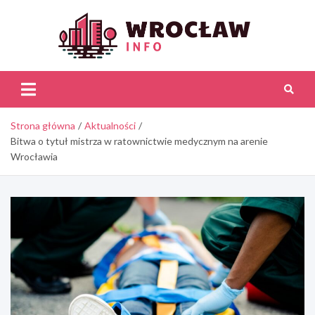
Skip
to
content
Wroc
Inf
Strona główna
Aktualności
Bitwa o tytuł mistrza w ratownictwie medycznym na arenie
Wrocławia