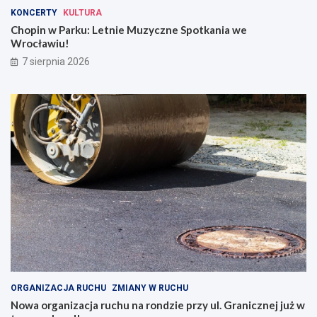
u
n
KONCERTY
KULTURA
z
a
y
r
Chopin w Parku: Letnie Muzyczne Spotkania we
c
o
Wrocławiu!
z
n
7 sierpnia 2026
n
d
e
z
S
i
p
e
o
p
t
r
k
z
a
y
n
u
i
l
a
.
w
G
e
r
W
a
r
n
o
i
c
c
ORGANIZACJA RUCHU
ZMIANY W RUCHU
ł
z
Nowa organizacja ruchu na rondzie przy ul. Granicznej już w
a
n