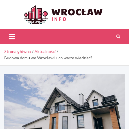
Skip
to
content
Wroc
Inf
Strona główna
Aktualności
Budowa domu we Wrocławiu, co warto wiedzieć?