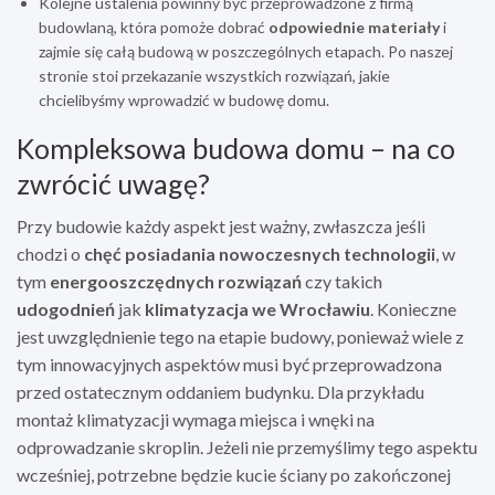
Kolejne ustalenia powinny być przeprowadzone z firmą
budowlaną, która pomoże dobrać
odpowiednie materiały
i
zajmie się całą budową w poszczególnych etapach. Po naszej
stronie stoi przekazanie wszystkich rozwiązań, jakie
chcielibyśmy wprowadzić w budowę domu.
Kompleksowa budowa domu – na co
zwrócić uwagę?
Przy budowie każdy aspekt jest ważny, zwłaszcza jeśli
chodzi o
chęć posiadania
nowoczesnych technologii
, w
tym
energooszczędnych
rozwiązań
czy takich
udogodnień
jak
klimatyzacja we Wrocławiu
. Konieczne
jest uwzględnienie tego na etapie budowy, ponieważ wiele z
tym innowacyjnych aspektów musi być przeprowadzona
przed ostatecznym oddaniem budynku. Dla przykładu
montaż klimatyzacji wymaga miejsca i wnęki na
odprowadzanie skroplin. Jeżeli nie przemyślimy tego aspektu
wcześniej, potrzebne będzie kucie ściany po zakończonej