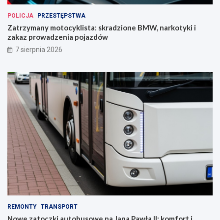
POLICJA
PRZESTĘPSTWA
Zatrzymany motocyklista: skradzione BMW, narkotyki i
zakaz prowadzenia pojazdów
7 sierpnia 2026
REMONTY
TRANSPORT
Nowe zatoczki autobusowe na Jana Pawła II: komfort i