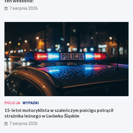
ten weekend!
w
e
7 sierpnia 2026
i
j
u
j
!
u
ż
w
t
e
n
w
e
e
k
e
n
d
!
POLICJA
WYPADKI
15-letni motocyklista w szaleńczym pościgu potrącił
strażnika leśnego w Lwówku Śląskim
7 sierpnia 2026