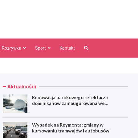
aw Info
Rozrywka
Sport
Kontakt
Aktualności
Renowacja barokowego refektarza
dominikanów zainaugurowana we
Wrocławiu
Wypadek na Reymonta: zmiany w
kursowaniu tramwajów i autobusów