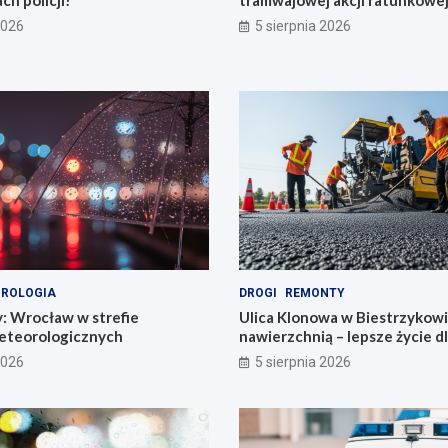
ch policji!
tramwajowej akcji ratunkowej
2026
5 sierpnia 2026
ROLOGIA
DROGI
REMONTY
y: Wrocław w strefie
Ulica Klonowa w Biestrzykow
eteorologicznych
nawierzchnią – lepsze życie d
mieszkańców!
2026
5 sierpnia 2026