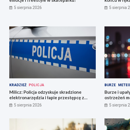
emocje i freestyle w skateparku!
końcu w ręka
5 sierpnia 2026
5 sierpnia 
KRADZIEŻ
POLICJA
BURZE
METEO
Milicz: Policja odzyskuje skradzione
Burze i upał
elektronarzędzia i łapie przestępcę z
ostrzeżeń m
narkotykami
5 sierpnia 2026
5 sierpnia 