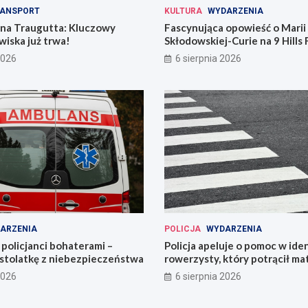
ANSPORT
KULTURA
WYDARZENIA
 na Traugutta: Kluczowy
Fascynująca opowieść o Marii
iska już trwa!
Skłodowskiej-Curie na 9 Hills 
2026
6 sierpnia 2026
ARZENIA
POLICJA
WYDARZENIA
policjanci bohaterami –
Policja apeluje o pomoc w iden
astolatkę z niebezpieczeństwa
rowerzysty, który potrącił ma
2026
6 sierpnia 2026