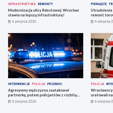
INFRASTRUKTURA
REMONTY
PIENIĄDZE
TR
Modernizacja ulicy Rdestowej: Wrocław
Utrudnienia
stawia na lepszą infrastrukturę!
remont torow
6 sierpnia 2026
6 sierpnia 
INTERWENCJE
POLICJA
PRZEMOC
POLICJA
WYD
Agresywny mężczyzna zaatakował
Wrocławscy 
partnerkę, potem policjantów z rozbitą
uratowali n
butelką
6 sierpnia 2026
6 sierpnia 