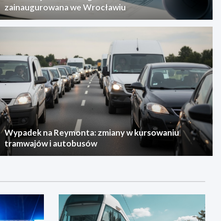
zainaugurowana we Wrocławiu
Wypadek na Reymonta: zmiany w kursowaniu
tramwajów i autobusów