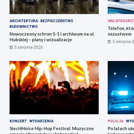
ARCHITEKTURA
BEZPIECZEŃSTWO
UNCATEGORIZ
BUDOWNICTWO
Telefon, któ
Nowoczesny schron S-1 i archiwum na ul.
oszustwem
Hubskiej – plany i wizualizacje
5 sierpnia 
5 sierpnia 2026
KONCERT
WYDARZENIA
POLICJA
WYD
SiecHHnice Hip-Hop Festival: Muzyczne
Po latach uk