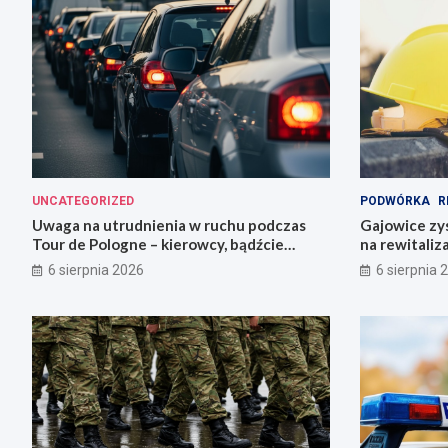
UNCATEGORIZED
PODWÓRKA
R
Uwaga na utrudnienia w ruchu podczas
Gajowice zys
Tour de Pologne – kierowcy, bądźcie
na rewitaliz
przygotowani!
6 sierpnia 2026
6 sierpnia 