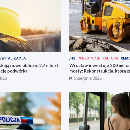
EWITALIZACJA
/H2
INWESTYCJE
KULTURA
REM
kają nowe oblicze: 2,7 mln zł
Wrocław inwestuje 200 mili
ację podwórka
mosty: Rekonstrukcja, która z
miasto!
2026
5 sierpnia 2026