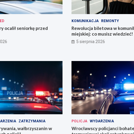
ED
KOMUNIKACJA
REMONTY
ry ocalił seniorkę przed
Rewolucja biletowa w komunik
miejskiej: co musisz wiedzieć!
2026
5 sierpnia 2026
ARZENIA
ZATRZYMANIA
POLICJA
WYDARZENIA
rywania, wałbrzyszanin w
Wrocławscy policjanci bohat