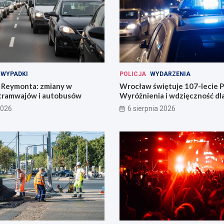
WYPADKI
POLICJA
WYDARZENIA
Reymonta: zmiany w
Wrocław świętuje 107-lecie Po
tramwajów i autobusów
Wyróżnienia i wdzięczność d
codzienności
2026
6 sierpnia 2026