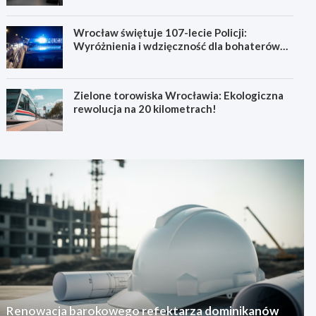
Wrocław świętuje 107-lecie Policji:
Wyróżnienia i wdzięczność dla bohaterów
codzienności
Zielone torowiska Wrocławia: Ekologiczna
rewolucja na 20 kilometrach!
Renowacja barokowego refektarza dominikanów