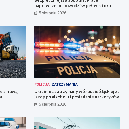
!
Bezpieczniejsza Sobótka: Prace
naprawcze po powodzi w pełnym toku
5 sierpnia 2026
POLICJA
ZATRZYMANIA
ie z nową
Ukrainiec zatrzymany w Środzie Śląskiej za
la
jazdę po alkoholu i posiadanie narkotyków
5 sierpnia 2026