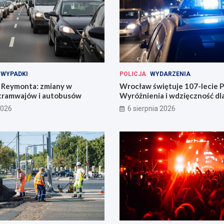
WYPADKI
POLICJA
WYDARZENIA
Reymonta: zmiany w
Wrocław świętuje 107-lecie Po
tramwajów i autobusów
Wyróżnienia i wdzięczność d
codzienności
2026
6 sierpnia 2026