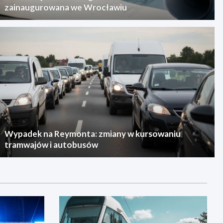
zainaugurowana we Wrocławiu
Wypadek na Reymonta: zmiany w kursowaniu
tramwajów i autobusów