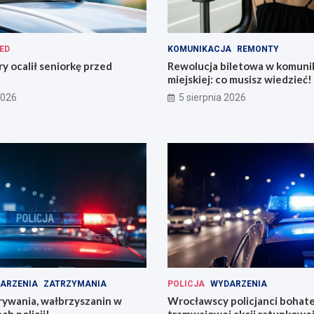
ED
KOMUNIKACJA
REMONTY
ry ocalił seniorkę przed
Rewolucja biletowa w komunik
miejskiej: co musisz wiedzieć!
2026
5 sierpnia 2026
ARZENIA
ZATRZYMANIA
POLICJA
WYDARZENIA
rywania, wałbrzyszanin w
Wrocławscy policjanci bohat