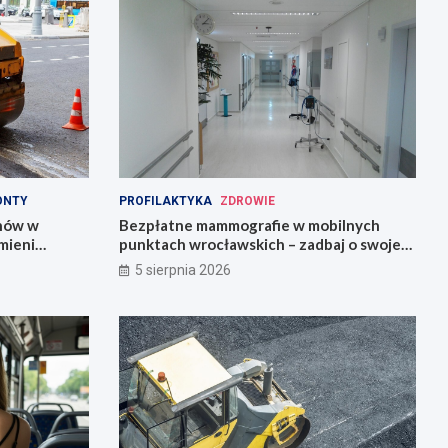
ONTY
PROFILAKTYKA
ZDROWIE
onów w
Bezpłatne mammografie w mobilnych
mieni
punktach wrocławskich – zadbaj o swoje
zdrowie!
5 sierpnia 2026