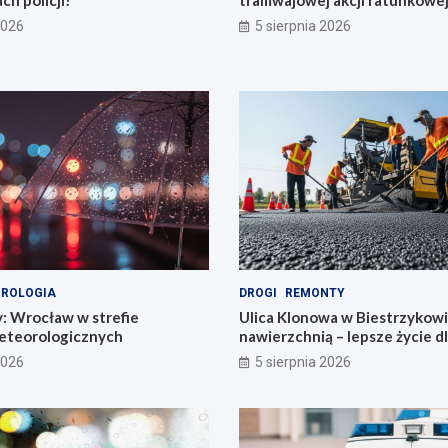
ch policji!
tramwajowej akcji ratunkowej
2026
5 sierpnia 2026
ROLOGIA
DROGI
REMONTY
y: Wrocław w strefie
Ulica Klonowa w Biestrzykow
eteorologicznych
nawierzchnią – lepsze życie d
mieszkańców!
2026
5 sierpnia 2026