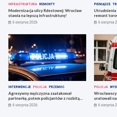
INFRASTRUKTURA
REMONTY
PIENIĄDZE
TR
Modernizacja ulicy Rdestowej: Wrocław
Utrudnienia
stawia na lepszą infrastrukturę!
remont torow
6 sierpnia 2026
6 sierpnia 
INTERWENCJE
POLICJA
PRZEMOC
POLICJA
WYD
Agresywny mężczyzna zaatakował
Wrocławscy 
partnerkę, potem policjantów z rozbitą
uratowali n
butelką
6 sierpnia 2026
6 sierpnia 