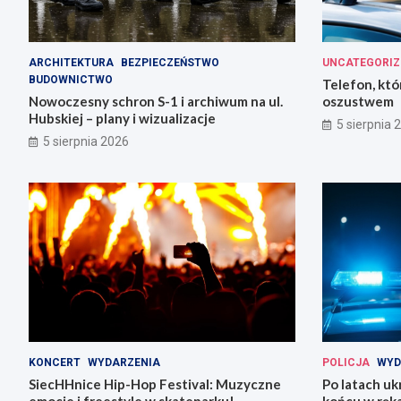
ARCHITEKTURA
BEZPIECZEŃSTWO
UNCATEGORIZ
BUDOWNICTWO
Telefon, któ
Nowoczesny schron S-1 i archiwum na ul.
oszustwem
Hubskiej – plany i wizualizacje
5 sierpnia 
5 sierpnia 2026
KONCERT
WYDARZENIA
POLICJA
WYD
SiecHHnice Hip-Hop Festival: Muzyczne
Po latach uk