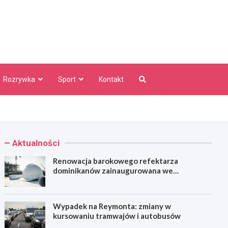
aw Info
Rozrywka
Sport
Kontakt
Aktualności
Renowacja barokowego refektarza
dominikanów zainaugurowana we
Wrocławiu
Wypadek na Reymonta: zmiany w
kursowaniu tramwajów i autobusów