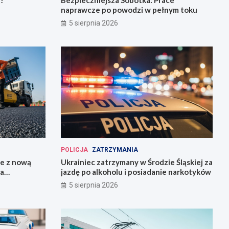
!
Bezpieczniejsza Sobótka: Prace
naprawcze po powodzi w pełnym toku
5 sierpnia 2026
POLICJA
ZATRZYMANIA
ie z nową
Ukrainiec zatrzymany w Środzie Śląskiej za
la
jazdę po alkoholu i posiadanie narkotyków
5 sierpnia 2026