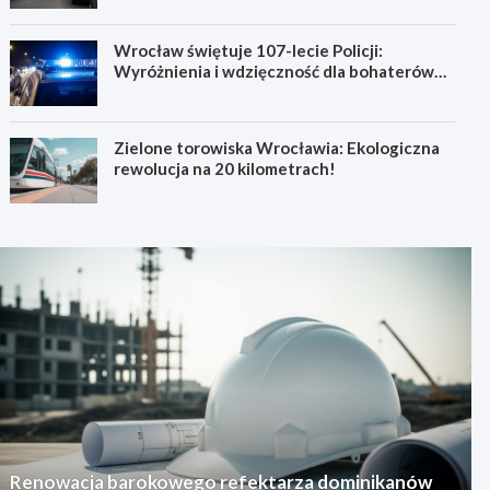
Wrocław świętuje 107-lecie Policji:
Wyróżnienia i wdzięczność dla bohaterów
codzienności
Zielone torowiska Wrocławia: Ekologiczna
rewolucja na 20 kilometrach!
Renowacja barokowego refektarza dominikanów