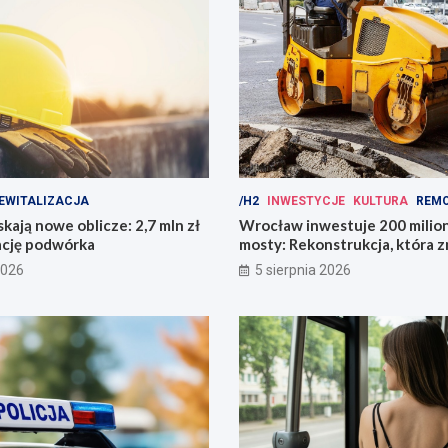
EWITALIZACJA
/H2
INWESTYCJE
KULTURA
REM
kają nowe oblicze: 2,7 mln zł
Wrocław inwestuje 200 mili
ację podwórka
mosty: Rekonstrukcja, która z
miasto!
2026
5 sierpnia 2026