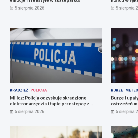
emocje i freestyle w skateparku!
końcu w ręka
5 sierpnia 2026
5 sierpnia 
KRADZIEŻ
POLICJA
BURZE
METEO
Milicz: Policja odzyskuje skradzione
Burze i upał
elektronarzędzia i łapie przestępcę z
ostrzeżeń m
narkotykami
5 sierpnia 2026
5 sierpnia 