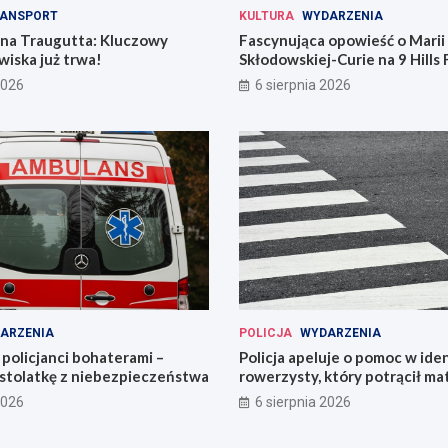
ANSPORT
KULTURA
WYDARZENIA
 na Traugutta: Kluczowy
Fascynująca opowieść o Marii
iska już trwa!
Skłodowskiej-Curie na 9 Hills 
2026
6 sierpnia 2026
ARZENIA
POLICJA
WYDARZENIA
policjanci bohaterami –
Policja apeluje o pomoc w iden
astolatkę z niebezpieczeństwa
rowerzysty, który potrącił ma
2026
6 sierpnia 2026