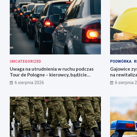
UNCATEGORIZED
PODWÓRKA
R
Uwaga na utrudnienia w ruchu podczas
Gajowice zys
Tour de Pologne – kierowcy, bądźcie
na rewitaliz
przygotowani!
6 sierpnia 2026
6 sierpnia 