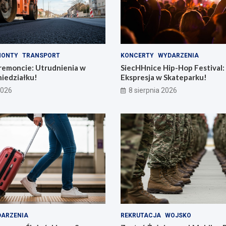
MONTY
TRANSPORT
KONCERTY
WYDARZENIA
remoncie: Utrudnienia w
SiecHHnice Hip-Hop Festival
iedziałku!
Ekspresja w Skateparku!
2026
8 sierpnia 2026
ARZENIA
REKRUTACJA
WOJSKO