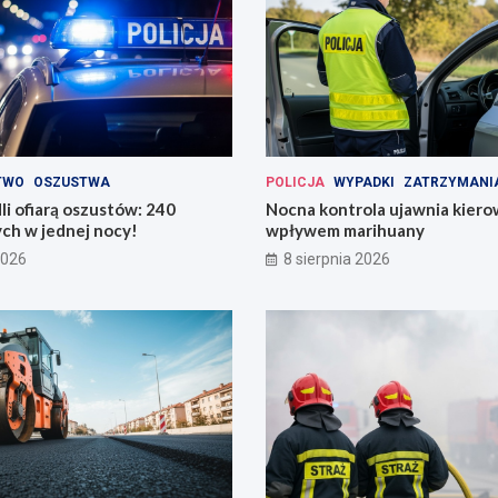
TWO
OSZUSTWA
POLICJA
WYPADKI
ZATRZYMANI
li ofiarą oszustów: 240
Nocna kontrola ujawnia kier
ych w jednej nocy!
wpływem marihuany
2026
8 sierpnia 2026