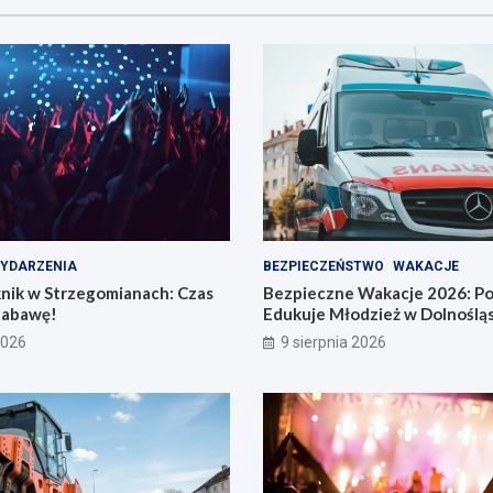
YDARZENIA
BEZPIECZEŃSTWO
WAKACJE
knik w Strzegomianach: Czas
Bezpieczne Wakacje 2026: Pol
Zabawę!
Edukuje Młodzież w Dolnoślą
2026
9 sierpnia 2026