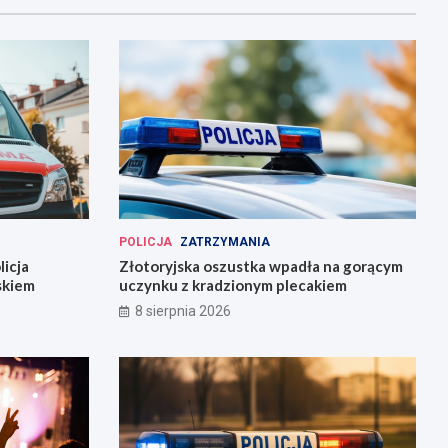
POLICJA
ZATRZYMANIA
icja
Złotoryjska oszustka wpadła na gorącym
skiem
uczynku z kradzionym plecakiem
8 sierpnia 2026