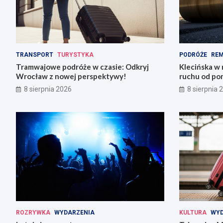
TRANSPORT
TURYSTYKA
PODRÓŻE
RE
Tramwajowe podróże w czasie: Odkryj
Klecińska w 
Wrocław z nowej perspektywy!
ruchu od pon
8 sierpnia 2026
8 sierpnia 
ROZRYWKA
WYDARZENIA
KULTURA
WYD