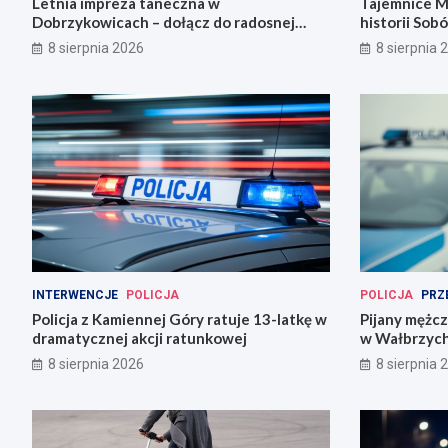
Letnia impreza taneczna w
Tajemnice M
Dobrzykowicach – dołącz do radosnej
historii Sobó
fety!
8 sierpnia 2026
8 sierpnia 
INTERWENCJE
POLICJA
POLICJA
PRZ
Policja z Kamiennej Góry ratuje 13-latkę w
Pijany mężc
dramatycznej akcji ratunkowej
w Wałbrzyc
8 sierpnia 2026
8 sierpnia 