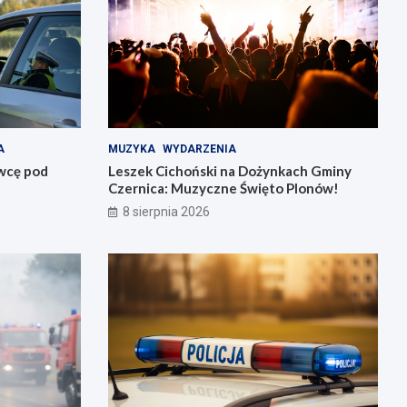
A
MUZYKA
WYDARZENIA
owcę pod
Leszek Cichoński na Dożynkach Gminy
Czernica: Muzyczne Święto Plonów!
8 sierpnia 2026