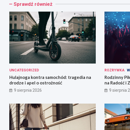
Sprawdź również
UNCATEGORIZED
ROZRYWKA
W
Hulajnoga kontra samochód: tragedia na
Rodzinny Pi
drodze i apel o ostrożność
na Radość i 
9 sierpnia 2026
9 sierpnia 