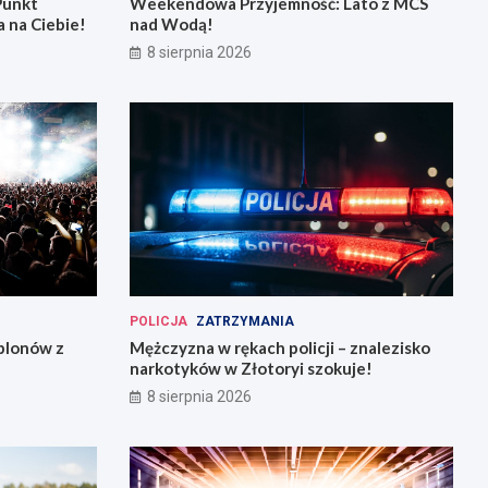
Punkt
Weekendowa Przyjemność: Lato z MCS
 na Ciebie!
nad Wodą!
8 sierpnia 2026
POLICJA
ZATRZYMANIA
plonów z
Mężczyzna w rękach policji – znalezisko
narkotyków w Złotoryi szokuje!
8 sierpnia 2026