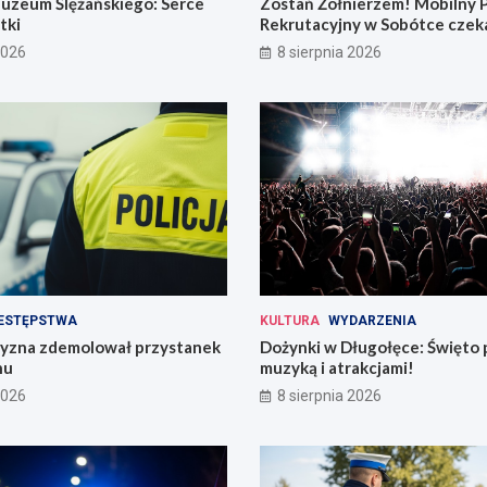
uzeum Ślężańskiego: Serce
Zostań Żołnierzem! Mobilny 
tki
Rekrutacyjny w Sobótce czeka
2026
8 sierpnia 2026
ESTĘPSTWA
KULTURA
WYDARZENIA
zyzna zdemolował przystanek
Dożynki w Długołęce: Święto 
hu
muzyką i atrakcjami!
2026
8 sierpnia 2026