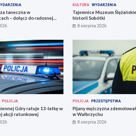
YDARZENIA
KULTURA
WYDARZENIA
eza taneczna w
Tajemnice Muzeum Ślężańskie
ach – dołącz do radosnej
historii Sobótki
2026
8 sierpnia 2026
POLICJA
POLICJA
PRZESTĘPSTWA
miennej Góry ratuje 13-latkę w
Pijany mężczyzna zdemolował
j akcji ratunkowej
w Wałbrzychu
2026
8 sierpnia 2026