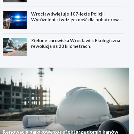
Wrocław świętuje 107-lecie Policji:
Wyróżnienia i wdzięczność dla bohaterów
codzienności
Zielone torowiska Wrocławia: Ekologiczna
rewolucja na 20 kilometrach!
Renowacja barokowego refektarza dominikanów