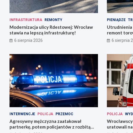
INFRASTRUKTURA
REMONTY
PIENIĄDZE
TR
Modernizacja ulicy Rdestowej: Wrocław
Utrudnienia
stawia na lepszą infrastrukturę!
remont torow
6 sierpnia 2026
6 sierpnia 
INTERWENCJE
POLICJA
PRZEMOC
POLICJA
WYD
Agresywny mężczyzna zaatakował
Wrocławscy 
partnerkę, potem policjantów z rozbitą
uratowali n
butelką