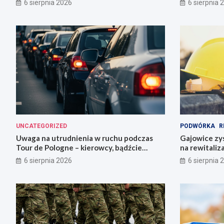
6 sierpnia 2026
6 sierpnia 
UNCATEGORIZED
PODWÓRKA
R
Uwaga na utrudnienia w ruchu podczas
Gajowice zys
Tour de Pologne – kierowcy, bądźcie
na rewitaliz
przygotowani!
6 sierpnia 2026
6 sierpnia 