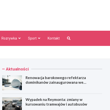
aw Info
Rozrywka
Sport
Kontakt
Aktualności
Renowacja barokowego refektarza
dominikanów zainaugurowana we
Wrocławiu
Wypadek na Reymonta: zmiany w
kursowaniu tramwajów i autobusów