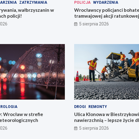
ARZENIA
ZATRZYMANIA
POLICJA
WYDARZENIA
rywania, wałbrzyszanin w
Wrocławscy policjanci bohat
ch policji!
tramwajowej akcji ratunkowej
2026
5 sierpnia 2026
ROLOGIA
DROGI
REMONTY
y: Wrocław w strefie
Ulica Klonowa w Biestrzykow
eteorologicznych
nawierzchnią – lepsze życie d
mieszkańców!
2026
5 sierpnia 2026