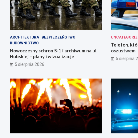
ARCHITEKTURA
BEZPIECZEŃSTWO
UNCATEGORIZ
BUDOWNICTWO
Telefon, któ
Nowoczesny schron S-1 i archiwum na ul.
oszustwem
Hubskiej – plany i wizualizacje
5 sierpnia 
5 sierpnia 2026