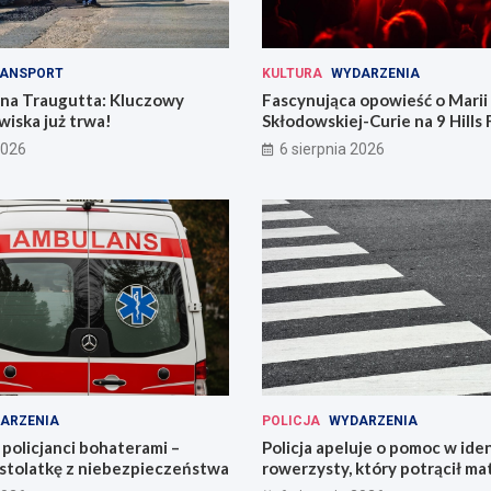
ANSPORT
KULTURA
WYDARZENIA
 na Traugutta: Kluczowy
Fascynująca opowieść o Marii
iska już trwa!
Skłodowskiej-Curie na 9 Hills 
2026
6 sierpnia 2026
ARZENIA
POLICJA
WYDARZENIA
policjanci bohaterami –
Policja apeluje o pomoc w iden
astolatkę z niebezpieczeństwa
rowerzysty, który potrącił ma