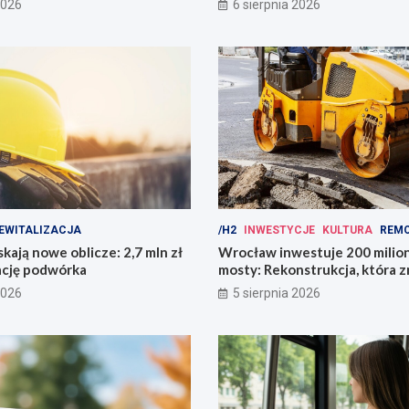
2026
6 sierpnia 2026
EWITALIZACJA
/H2
INWESTYCJE
KULTURA
REM
kają nowe oblicze: 2,7 mln zł
Wrocław inwestuje 200 mili
ację podwórka
mosty: Rekonstrukcja, która z
miasto!
2026
5 sierpnia 2026