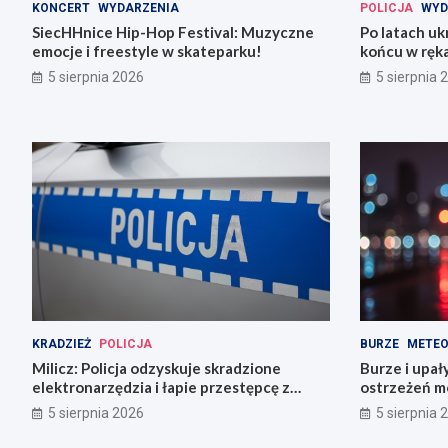
KONCERT
WYDARZENIA
POLICJA
WYD
SiecHHnice Hip-Hop Festival: Muzyczne
Po latach uk
emocje i freestyle w skateparku!
końcu w ręka
5 sierpnia 2026
5 sierpnia 
KRADZIEŻ
POLICJA
BURZE
METEO
Milicz: Policja odzyskuje skradzione
Burze i upał
elektronarzędzia i łapie przestępcę z
ostrzeżeń m
narkotykami
5 sierpnia 2026
5 sierpnia 