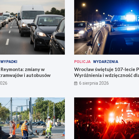
WYPADKI
POLICJA
WYDARZENIA
Reymonta: zmiany w
Wrocław świętuje 107-lecie Po
tramwajów i autobusów
Wyróżnienia i wdzięczność d
codzienności
2026
6 sierpnia 2026