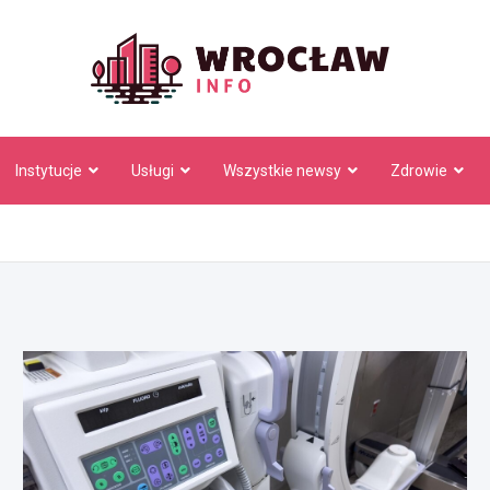
Wrocł
Instytucje
Usługi
Wszystkie newsy
Zdrowie