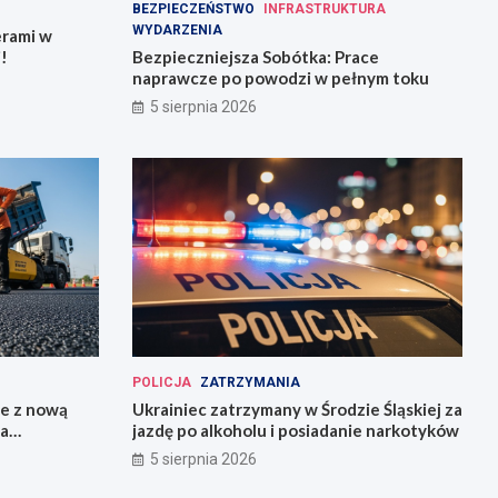
BEZPIECZEŃSTWO
INFRASTRUKTURA
WYDARZENIA
erami w
!
Bezpieczniejsza Sobótka: Prace
naprawcze po powodzi w pełnym toku
5 sierpnia 2026
POLICJA
ZATRZYMANIA
ie z nową
Ukrainiec zatrzymany w Środzie Śląskiej za
la
jazdę po alkoholu i posiadanie narkotyków
5 sierpnia 2026