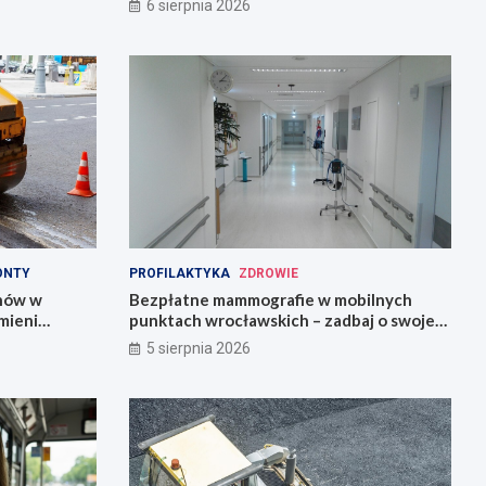
6 sierpnia 2026
ONTY
PROFILAKTYKA
ZDROWIE
onów w
Bezpłatne mammografie w mobilnych
mieni
punktach wrocławskich – zadbaj o swoje
zdrowie!
5 sierpnia 2026