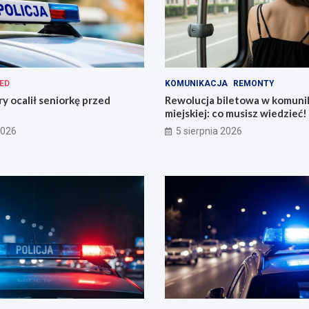
ED
KOMUNIKACJA
REMONTY
ry ocalił seniorkę przed
Rewolucja biletowa w komunik
miejskiej: co musisz wiedzieć!
2026
5 sierpnia 2026