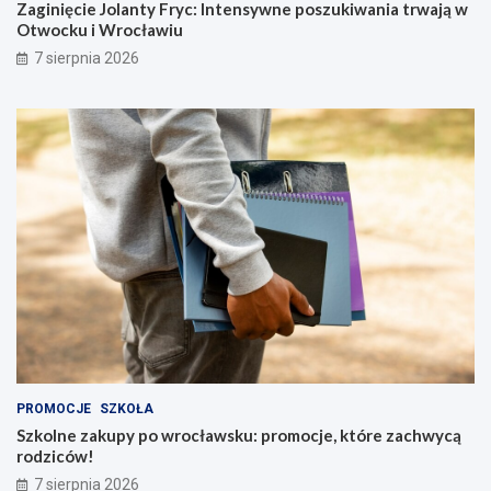
Zaginięcie Jolanty Fryc: Intensywne poszukiwania trwają w
c
a
Otwocku i Wrocławiu
i
t
7 sierpnia 2026
ł
r
s
w
t
a
r
j
a
ą
ż
w
n
O
i
t
k
w
a
o
l
c
e
k
ś
u
n
i
e
W
g
r
o
o
PROMOCJE
SZKOŁA
w
c
Szkolne zakupy po wrocławsku: promocje, które zachwycą
L
ł
rodziców!
w
a
ó
w
7 sierpnia 2026