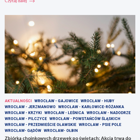
Czytaj dalej
AKTUALNOŚCI
WROCŁAW - GAJOWICE
WROCŁAW - HUBY
WROCŁAW - JERZMANOWO
WROCŁAW - KARŁOWICE-RÓŻANKA
WROCŁAW - KRZYKI
WROCŁAW - LEŚNICA
WROCŁAW - NADODRZE
WROCŁAW - PILCZYCE
WROCŁAW - POWSTAŃCÓW ŚLĄSKICH
WROCŁAW - PRZEDMIEŚCIE OŁAWSKIE
WROCŁAW - PSIE POLE
WROCŁAW- GĄDÓW
WROCŁAW- OŁBIN
Zbiórka choinkowych drzewek po świętach: Akcja trwa do