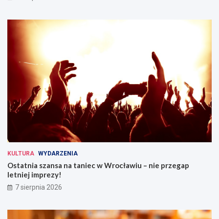
w
i
k
u
u
Ś
l
ą
s
k
i
m
KULTURA
WYDARZENIA
Ostatnia szansa na taniec w Wrocławiu – nie przegap
letniej imprezy!
7 sierpnia 2026