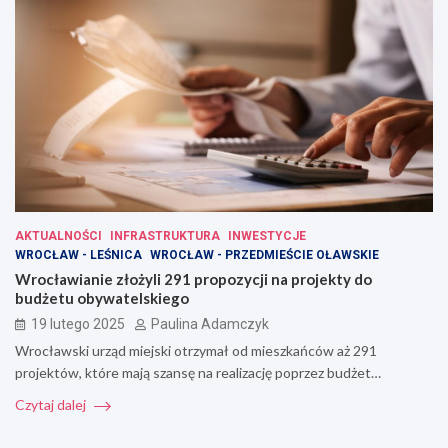
AKTUALNOŚCI
INFRASTRUKTURA
INWESTYCJE
WROCŁAW - LEŚNICA
WROCŁAW - PRZEDMIEŚCIE OŁAWSKIE
Wrocławianie złożyli 291 propozycji na projekty do
budżetu obywatelskiego
19 lutego 2025
Paulina Adamczyk
Wrocławski urząd miejski otrzymał od mieszkańców aż 291
projektów, które mają szansę na realizację poprzez budżet…
Czytaj dalej