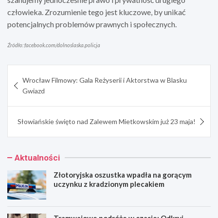
człowieka. Zrozumienie tego jest kluczowe, by unikać
potencjalnych problemów prawnych i społecznych.
Źródło: facebook.com/dolnoslaska.policja
Nawigacja
Wrocław Filmowy: Gala Reżyserii i Aktorstwa w Blasku
wpisu
Gwiazd
Słowiańskie święto nad Zalewem Mietkowskim już 23 maja!
Aktualności
Złotoryjska oszustka wpadła na gorącym
uczynku z kradzionym plecakiem
Tramwajowe podróże w czasie: Odkryj