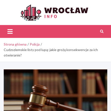
Skip
to
content
Wroc
Inf
Strona główna
Policja
Cudzoziemskie listy pod lupą: jakie grożą konsekwencje za ich
otwieranie?