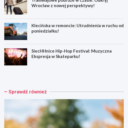
Wrocław z nowej perspektywy!
Klecińska w remoncie: Utrudnienia w ruchu od
poniedziałku!
SiecHHnice Hip-Hop Festival: Muzyczna
Ekspresja w Skateparku!
Z
T
ł
r
o
a
t
m
o
w
Sprawdź również
r
a
y
j
j
o
s
w
k
e
a
p
o
o