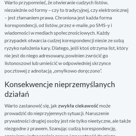
Warto przypomnieć, że otwieranie cudzych listów,
niezależnie od formy – czy to tradycyjnej, czy elektronicznej
– jest złamaniem prawa. Chroniona jest każda forma
korespondencji, od listów, przez e-maile, po SMS-y i
wiadomości w mediach społecznościowych. Każdy
przypadek otwarcia cudzej korespondencji niesie ze sobą
ryzyko nałożenia kary. Dlatego, jeśli ktoś otrzyma list, który
nie jest do niego adresowany, powinien zwrócić go
listonoszowi lub umieścić w odpowiedniej skrzynce
pocztowej z adnotacją „omyłkowo doręczono”.
Konsekwencje nieprzemyślanych
działań
Warto zastanowić się, jak
zwykła ciekawość
może
prowadzić do nieprzyjemnych sytuacji. Naruszenie
prywatności drugiej osoby jest nie tylko nieetyczne, ale także
niezgodne z prawem. Szanując cudzą korespondencję,
szanujemy jednocześnie prawo i prywatność drugiego