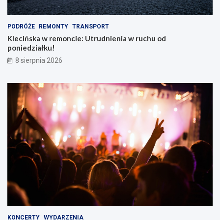
e
m
PODRÓŻE
REMONTY
TRANSPORT
Klecińska w remoncie: Utrudnienia w ruchu od
poniedziałku!
8 sierpnia 2026
KONCERTY
WYDARZENIA