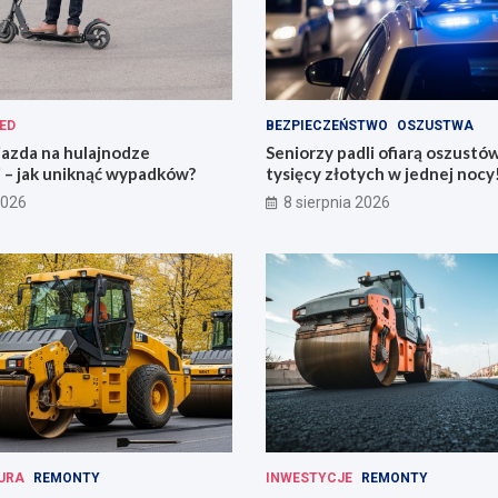
ED
BEZPIECZEŃSTWO
OSZUSTWA
jazda na hulajnodze
Seniorzy padli ofiarą oszustó
 – jak uniknąć wypadków?
tysięcy złotych w jednej nocy
2026
8 sierpnia 2026
URA
REMONTY
INWESTYCJE
REMONTY