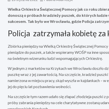
Wielka Orkiestra Świątecznej Pomocy jak co roku zbiera
donoszą o próbach kradzieży puszek, do których ludzie 
sukcesem. Tak było we Wrocławiu, gdzie Policja zatrzy
Policja zatrzymała kobietę z
Zbiórka pieniędzy na Wielką Orkiestrę Świątecznej Pomocy 
pieniądze do puszek, a także wspieramy WOŚP na inne sposob
na świetnym wizerunku ludzi wspomagających Orkiestrę.
W jednym z marketów na Krzykach we Wrocławiu doszło dziś 
puszkę wraz z jej zawartością. Na szczęście, kradzież pusz
namierzona w miejscu pracy, skąd wyszła w kajdankach – w es
jej do pięciu lat pozbawienia wolności.
Na szczęście tym razem udało się złapać złodzieja puszki z
próby zabrania pieniędzy na cele charytatywne zostaną uda
wrocławskich Krzykach.