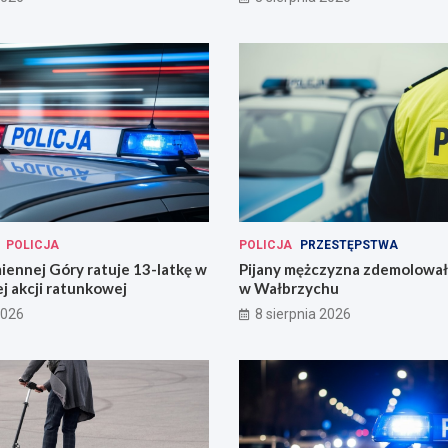
POLICJA
POLICJA
PRZESTĘPSTWA
miennej Góry ratuje 13-latkę w
Pijany mężczyzna zdemolował
j akcji ratunkowej
w Wałbrzychu
2026
8 sierpnia 2026