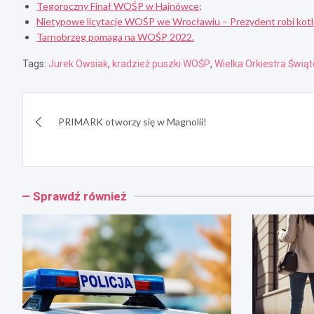
Tegoroczny Finał WOŚP w Hajnówce;
Nietypowe licytacje WOŚP we Wrocławiu – Prezydent robi kotle
Tarnobrzeg pomaga na WOŚP 2022.
Tags:
Jurek Owsiak
,
kradzież puszki WOŚP
,
Wielka Orkiestra Świ
Nawigacja
PRIMARK otworzy się w Magnolii!
wpisu
Sprawdź również