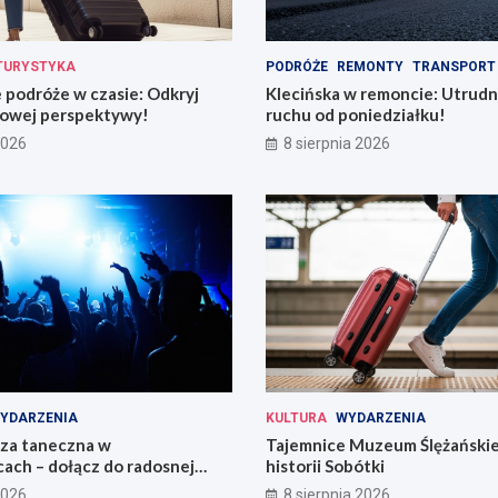
TURYSTYKA
PODRÓŻE
REMONTY
TRANSPORT
podróże w czasie: Odkryj
Klecińska w remoncie: Utrudn
owej perspektywy!
ruchu od poniedziałku!
2026
8 sierpnia 2026
YDARZENIA
KULTURA
WYDARZENIA
eza taneczna w
Tajemnice Muzeum Ślężańskie
ach – dołącz do radosnej
historii Sobótki
2026
8 sierpnia 2026