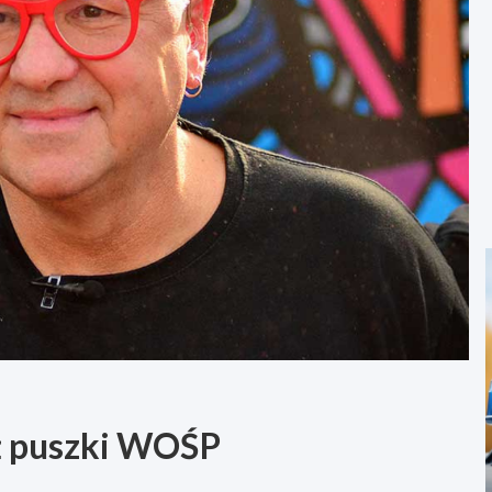
eż puszki WOŚP