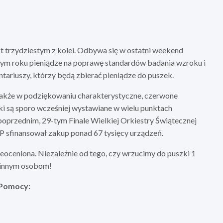
t trzydziestym z kolei. Odbywa się w ostatni weekend
w tym roku pieniądze na poprawę standardów badania wzroku i
ontariuszy, którzy będą zbierać pieniądze do puszek.
 także w podziękowaniu charakterystyczne, czerwone
ki są sporo wcześniej wystawiane w wielu punktach
 poprzednim, 29-tym Finale Wielkiej Orkiestry Świątecznej
ŚP sfinansował zakup ponad 67 tysięcy urządzeń.
ceniona. Niezależnie od tego, czy wrzucimy do puszki 1
y innym osobom!
 Pomocy:
;