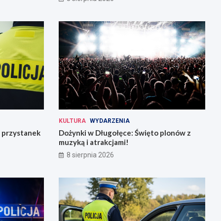
KULTURA
WYDARZENIA
 przystanek
Dożynki w Długołęce: Święto plonów z
muzyką i atrakcjami!
8 sierpnia 2026