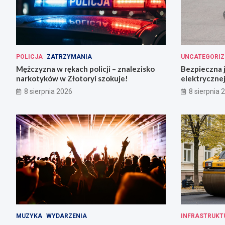
POLICJA
ZATRZYMANIA
UNCATEGORIZ
Mężczyzna w rękach policji – znalezisko
Bezpieczna 
narkotyków w Złotoryi szokuje!
elektrycznej
8 sierpnia 2026
8 sierpnia 
MUZYKA
WYDARZENIA
INFRASTRUKT