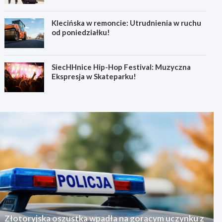
Klecińska w remoncie: Utrudnienia w ruchu
od poniedziałku!
SiecHHnice Hip-Hop Festival: Muzyczna
Ekspresja w Skateparku!
Złotoryjska oszustka wpadła na gorącym uczynku z