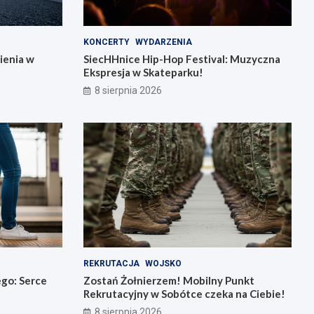
KONCERTY
WYDARZENIA
ienia w
SiecHHnice Hip-Hop Festival: Muzyczna
Ekspresja w Skateparku!
8 sierpnia 2026
REKRUTACJA
WOJSKO
go: Serce
Zostań Żołnierzem! Mobilny Punkt
Rekrutacyjny w Sobótce czeka na Ciebie!
8 sierpnia 2026