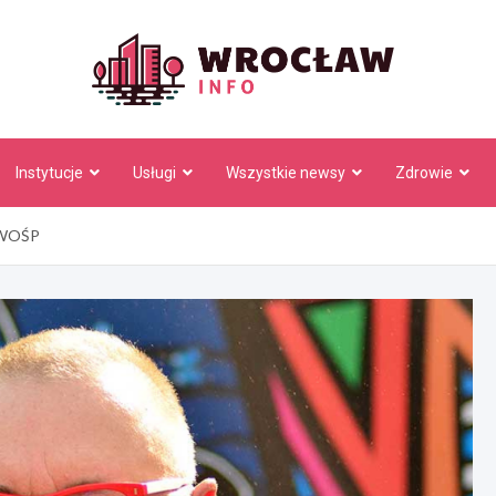
Wrocł
Instytucje
Usługi
Wszystkie newsy
Zdrowie
i WOŚP