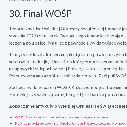
30. Finał WOŚP
Tegoroczny Finał Wielkiej Orkiestry Świątecznej Pomocy jes
stycznia 2022 roku. Jurek Owsiak i jego fundacja zbierają 
leczenia go u dzieci. Na ulice z pewnością wyjdą tysiące wol
Tradycyjnie każdy, kto wrzuci pieniądze do puszki, otrzyma
serduszko – naklejkę. Puszki, do których można wrzucać dat
usługowych i sklepach w całej Polsce, a także za granicą. Na
Pomocy, zebrano aż półtora miliarda złotych. Z tej puli WO
Zachęcamy do wsparcia WOŚP. Każda pomoc jest bowiem nieo
złotówkę, czy większą sumę, ten gest jest bardzo potrzebn
Zobacz inne artykuły o Wielkiej Orkiestrze Świątecznej
WOŚP jako sposób na reklamowanie swojego biznesu;
Powiat płocki gotowy na Wielką Orkiestrę Świątecznej Pomocy