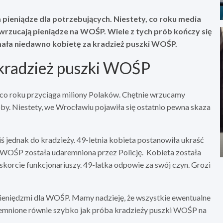
 pieniądze dla potrzebujących. Niestety, co roku media
wrzucają pieniądze na WOŚP. Wiele z tych prób kończy się
mała niedawno kobietę za kradzież puszki WOŚP.
a kradzież puszki WOŚP
co roku przyciąga miliony Polaków. Chętnie wrzucamy
y. Niestety, we Wrocławiu pojawiła się ostatnio pewna skaza
jednak do kradzieży. 49-letnia kobieta postanowiła ukraść
ki WOŚP została udaremniona przez Policję. Kobieta została
korcie funkcjonariuszy. 49-latka odpowie za swój czyn. Grozi
 pieniędzmi dla WOŚP. Mamy nadzieję, że wszystkie ewentualne
remnione równie szybko jak próba kradzieży puszki WOŚP na