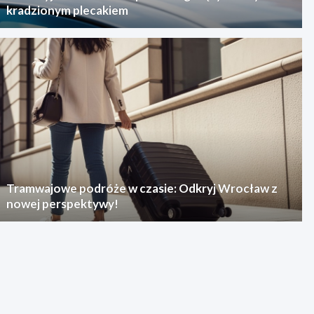
kradzionym plecakiem
Tramwajowe podróże w czasie: Odkryj Wrocław z
nowej perspektywy!