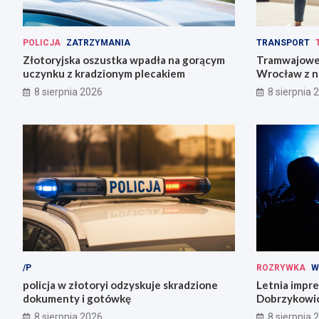
POLICJA
ZATRZYMANIA
TRANSPORT
Złotoryjska oszustka wpadła na gorącym
Tramwajowe 
uczynku z kradzionym plecakiem
Wrocław z n
8 sierpnia 2026
8 sierpnia 
/P
ROZRYWKA
W
policja w złotoryi odzyskuje skradzione
Letnia impr
dokumenty i gotówkę
Dobrzykowic
fety!
8 sierpnia 2026
8 sierpnia 