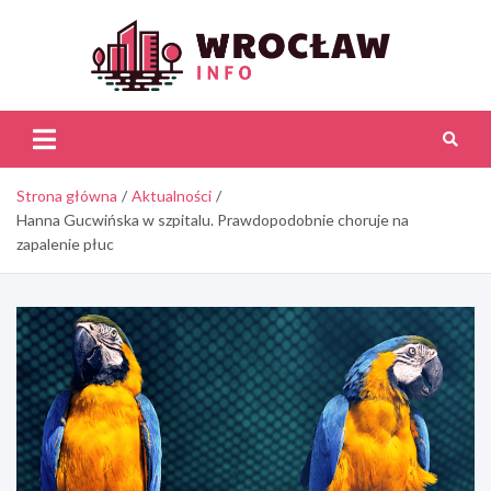
Skip
to
content
Wroc
Inf
Strona główna
Aktualności
Hanna Gucwińska w szpitalu. Prawdopodobnie choruje na
zapalenie płuc