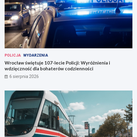
a
w
w
e
W
r
o
c
ł
a
POLICJA
WYDARZENIA
w
Wrocław świętuje 107-lecie Policji: Wyróżnienia i
i
wdzięczność dla bohaterów codzienności
u
6 sierpnia 2026