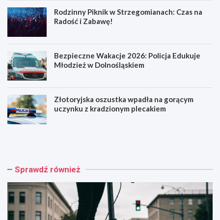
Rodzinny Piknik w Strzegomianach: Czas na
Radość i Zabawę!
Bezpieczne Wakacje 2026: Policja Edukuje
Młodzież w Dolnośląskiem
Złotoryjska oszustka wpadła na gorącym
uczynku z kradzionym plecakiem
H
R
u
o
l
d
a
z
j
i
Sprawdź również
n
n
o
n
g
y
a
P
k
i
o
k