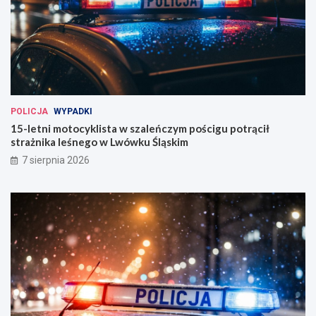
POLICJA
WYPADKI
15-letni motocyklista w szaleńczym pościgu potrącił
strażnika leśnego w Lwówku Śląskim
7 sierpnia 2026