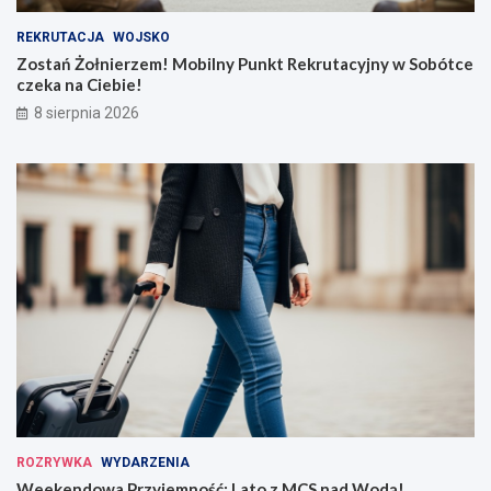
REKRUTACJA
WOJSKO
Zostań Żołnierzem! Mobilny Punkt Rekrutacyjny w Sobótce
czeka na Ciebie!
8 sierpnia 2026
ROZRYWKA
WYDARZENIA
Weekendowa Przyjemność: Lato z MCS nad Wodą!