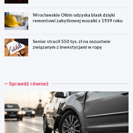
Wrocławskie Ołbin odzyska blask dzięki
remontowi zabytkowej mozaiki z 1939 roku
Senior stracił 550 tys. zł na oszustwie
związanym z inwestycjami w ropę
W
F
r
e
o
s
c
t
ł
i
Sprawdź również
a
w
w
a
:
l
W
M
y
u
p
z
a
y
d
c
e
z