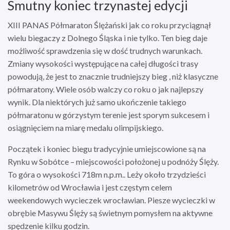
Smutny koniec trzynastej edycji
XIII PANAS Półmaraton Ślężański jak co roku przyciągnął
wielu biegaczy z Dolnego Śląska i nie tylko. Ten bieg daje
możliwość sprawdzenia się w dość trudnych warunkach.
Zmiany wysokości występujące na całej długości trasy
powodują, że jest to znacznie trudniejszy bieg , niż klasyczne
półmaratony. Wiele osób walczy co roku o jak najlepszy
wynik. Dla niektórych już samo ukończenie takiego
półmaratonu w górzystym terenie jest sporym sukcesem i
osiągnięciem na miarę medalu olimpijskiego.
Początek i koniec biegu tradycyjnie umiejscowione są na
Rynku w Sobótce – miejscowości położonej u podnóży Ślęży.
To góra o wysokości 718m n.p.m.. Leży około trzydzieści
kilometrów od Wrocławia i jest częstym celem
weekendowych wycieczek wrocławian. Piesze wycieczki w
obrębie Masywu Ślęży są świetnym pomysłem na aktywne
spędzenie kilku godzin.