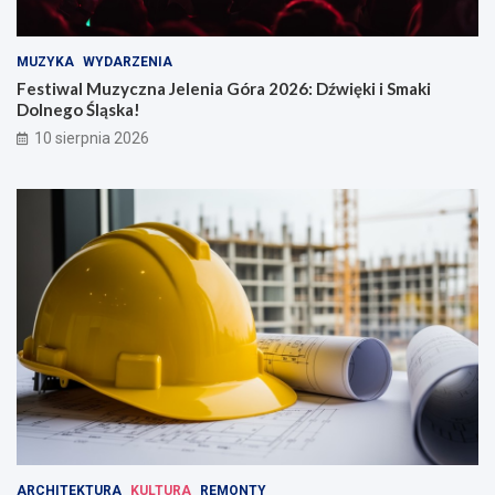
l
i
i
i
ż
S
MUZYKA
WYDARZENIA
u
m
Festiwal Muzyczna Jelenia Góra 2026: Dźwięki i Smaki
j
a
Dolnego Śląska!
e
k
10 sierpnia 2026
r
i
u
D
c
o
h
l
n
e
g
o
Ś
l
ą
s
k
a
!
ARCHITEKTURA
KULTURA
REMONTY