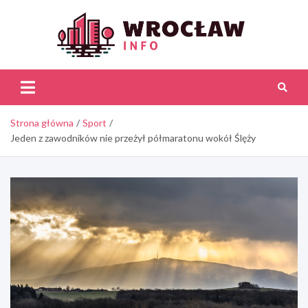
Skip
to
content
Wroc
Inf
Strona główna
Sport
Jeden z zawodników nie przeżył półmaratonu wokół Ślęży