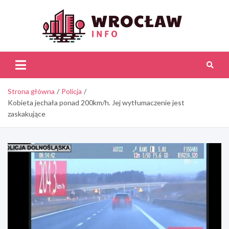
Skip
to
content
Wroc
Inf
Strona główna
Policja
Kobieta jechała ponad 200km/h. Jej wytłumaczenie jest
zaskakujące