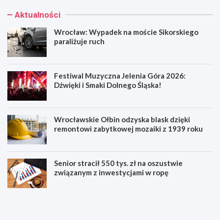
Aktualności
Wrocław: Wypadek na moście Sikorskiego
paraliżuje ruch
Festiwal Muzyczna Jelenia Góra 2026:
Dźwięki i Smaki Dolnego Śląska!
Wrocławskie Ołbin odzyska blask dzięki
remontowi zabytkowej mozaiki z 1939 roku
Senior stracił 550 tys. zł na oszustwie
związanym z inwestycjami w ropę
W
F
r
e
o
s
c
t