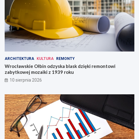
o
Ś
l
ą
s
k
a
!
ARCHITEKTURA
KULTURA
REMONTY
Wrocławskie Ołbin odzyska blask dzięki remontowi
zabytkowej mozaiki z 1939 roku
10 sierpnia 2026