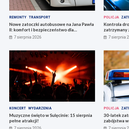
REMONTY
TRANSPORT
POLICJA
ZAT
Nowe zatoczki autobusowe na Jana Pawła
Kontrola dr
II: komfort i bezpieczeństwo dla
zatrzymany z
mieszkańców!
ucieczki
7 sierpnia 2026
7 sierpnia 
KONCERT
WYDARZENIA
POLICJA
ZAT
Muzyczne święto w Sulęcinie: 15 sierpnia
30-latek zat
pełne atrakcji!
zabójstwa w
7 sierpnia 2026
7 sierpnia 