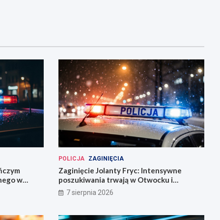
POLICJA
ZAGINIĘCIA
eńczym
Zaginięcie Jolanty Fryc: Intensywne
śnego w
poszukiwania trwają w Otwocku i
Wrocławiu
7 sierpnia 2026