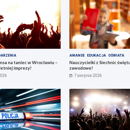
ARZENIA
AWANSE
EDUKACJA
OŚWIATA
nsa na taniec w Wrocławiu –
Nauczycielki z Siechnic święt
letniej imprezy!
zawodowe!
2026
7 sierpnia 2026