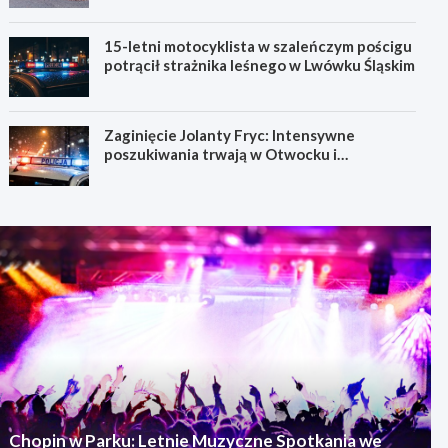
15-letni motocyklista w szaleńczym pościgu
potrącił strażnika leśnego w Lwówku Śląskim
Zaginięcie Jolanty Fryc: Intensywne
poszukiwania trwają w Otwocku i
Wrocławiu
Chopin w Parku: Letnie Muzyczne Spotkania we