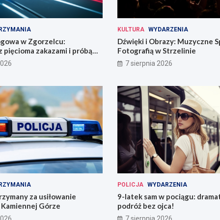
RZYMANIA
KULTURA
WYDARZENIA
ogowa w Zgorzelcu:
Dźwięki i Obrazy: Muzyczne S
 pięcioma zakazami i próbą
Fotografią w Strzelinie
2026
7 sierpnia 2026
RZYMANIA
POLICJA
WYDARZENIA
rzymany za usiłowanie
9-latek sam w pociągu: drama
 Kamiennej Górze
podróż bez ojca!
2026
7 sierpnia 2026