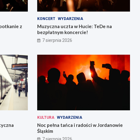
KONCERT
WYDARZENIA
potkanie z
Muzyczna uczta w Hucie: TeDe na
bezpłatnym koncercie!
7 sierpnia 2026
KULTURA
WYDARZENIA
tyczna
Noc pełna tańca i radości w Jordanowie
Śląskim
7 sierpnia 2026