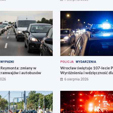
WYPADKI
POLICJA
WYDARZENIA
Reymonta: zmiany w
Wrocław świętuje 107-lecie Po
tramwajów i autobusów
Wyróżnienia i wdzięczność d
codzienności
2026
6 sierpnia 2026