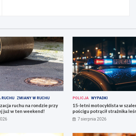
 RUCHU
ZMIANY W RUCHU
POLICJA
WYPADKI
acja ruchu na rondzie przy
15-letni motocyklista w szal
ej już w ten weekend!
pościgu potrącił strażnika le
Lwówku Śląskim
2026
7 sierpnia 2026