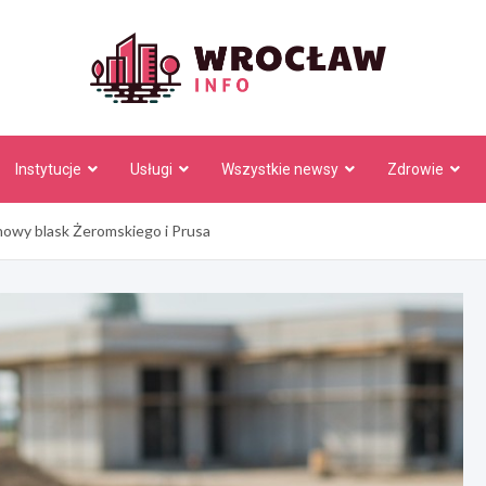
Wrocł
Instytucje
Usługi
Wszystkie newsy
Zdrowie
owy blask Żeromskiego i Prusa