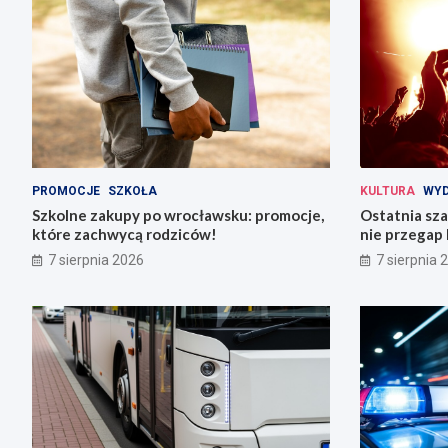
PROMOCJE
SZKOŁA
KULTURA
WYD
Szkolne zakupy po wrocławsku: promocje,
Ostatnia sza
które zachwycą rodziców!
nie przegap 
7 sierpnia 2026
7 sierpnia 