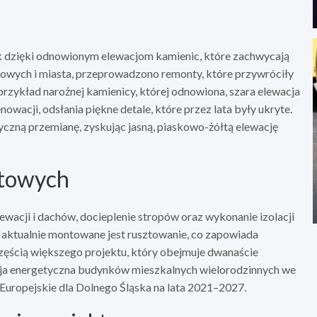
k dzięki odnowionym elewacjom kamienic, które zachwycają
wych i miasta, przeprowadzono remonty, które przywróciły
rzykład narożnej kamienicy, której odnowiona, szara elewacja
wacji, odsłania piękne detale, które przez lata były ukryte.
yczną przemianę, zyskując jasną, piaskowo-żółtą elewację
ntowych
ewacji i dachów, docieplenie stropów oraz wykonanie izolacji
 aktualnie montowane jest rusztowanie, co zapowiada
zęścią większego projektu, który obejmuje dwanaście
cja energetyczna budynków mieszkalnych wielorodzinnych we
Europejskie dla Dolnego Śląska na lata 2021–2027.