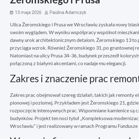
13 maja 2026
Paulina Adamczyk
Ulica Żeromskiego i Prusa we Wrocławiu zyskała nowy blas
swoim wyglądem. W wyniku współpracy wspólnot mieszkanio
dawny urok architektonicznym detalom. Żeromskiego 13 to p
przyciąga wzrok. Również Żeromskiego 31, po gruntownej reno
Natomiast na ulicy Prusa 34-36, budynek przeszedł koloryst
połączoną z białymi akcentami, co nadaje mu elegancji.
Zakres i znaczenie prac remo
Zakres prac obejmował szereg działań, takich jak remonty el
pionowej i poziomej. Przykładem jest Żeromskiego 21, gdzie
rozpoczęcie intensywnych prac. Wspomniane kamienice są c
budynków. Projekt ten nosi tytuł „Kompleksowa moderniza
Wrocławiu” i jest realizowany w ramach Programu Fundusze 