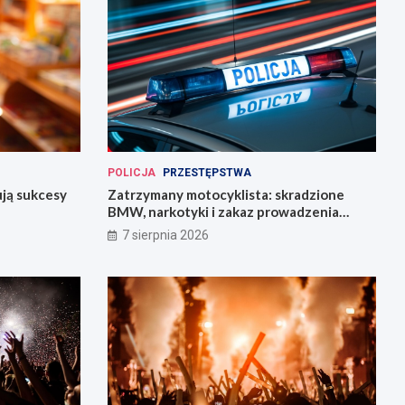
POLICJA
PRZESTĘPSTWA
ują sukcesy
Zatrzymany motocyklista: skradzione
BMW, narkotyki i zakaz prowadzenia
pojazdów
7 sierpnia 2026