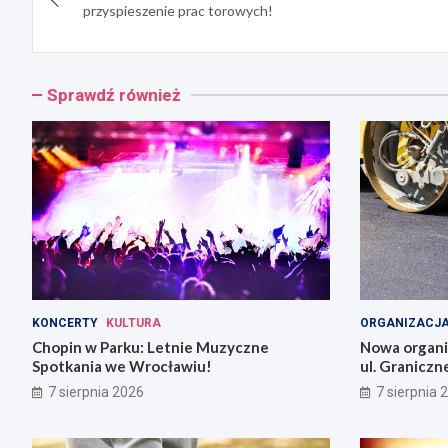
wpisu
przyspieszenie prac torowych!
Sprawdź również
KONCERTY
KULTURA
ORGANIZACJA
Chopin w Parku: Letnie Muzyczne
Nowa organiz
Spotkania we Wrocławiu!
ul. Graniczn
7 sierpnia 2026
7 sierpnia 