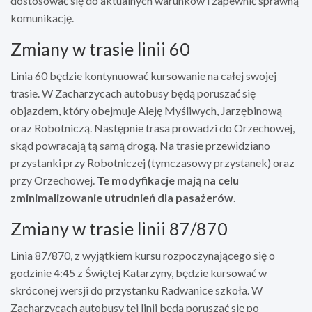
dostosować się do aktualnych warunków i zapewnić sprawną
komunikację.
Zmiany w trasie linii 60
Linia 60 będzie kontynuować kursowanie na całej swojej
trasie. W Zacharzycach autobusy będą poruszać się
objazdem, który obejmuje Aleję Myśliwych, Jarzębinową
oraz Robotniczą. Następnie trasa prowadzi do Orzechowej,
skąd powracają tą samą drogą. Na trasie przewidziano
przystanki przy Robotniczej (tymczasowy przystanek) oraz
przy Orzechowej.
Te modyfikacje mają na celu
zminimalizowanie utrudnień dla pasażerów
.
Zmiany w trasie linii 87/870
Linia 87/870, z wyjątkiem kursu rozpoczynającego się o
godzinie 4:45 z Świętej Katarzyny, będzie kursować w
skróconej wersji do przystanku Radwanice szkoła. W
Zacharzycach autobusy tej linii będą poruszać się po