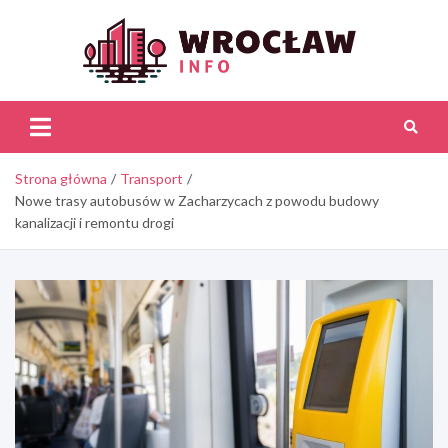
Skip
to
content
Wroc
Inf
Strona główna
Transport
Nowe trasy autobusów w Zacharzycach z powodu budowy
kanalizacji i remontu drogi