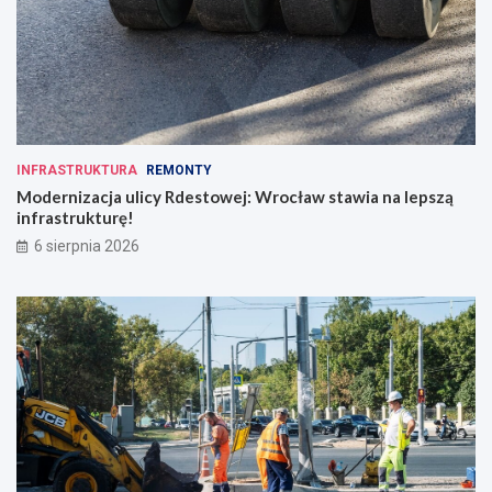
o
ś
c
i
INFRASTRUKTURA
REMONTY
Modernizacja ulicy Rdestowej: Wrocław stawia na lepszą
infrastrukturę!
6 sierpnia 2026