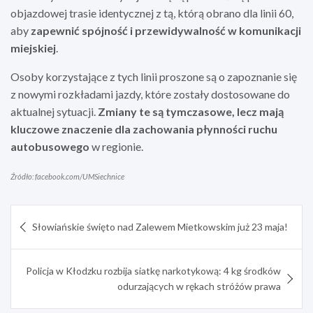
objazdowej trasie identycznej z tą, którą obrano dla linii 60,
aby
zapewnić spójność i przewidywalność w komunikacji
miejskiej
.
Osoby korzystające z tych linii proszone są o zapoznanie się
z nowymi rozkładami jazdy, które zostały dostosowane do
aktualnej sytuacji.
Zmiany te są tymczasowe, lecz mają
kluczowe znaczenie dla zachowania płynności ruchu
autobusowego
w regionie.
Źródło: facebook.com/UMSiechnice
Nawigacja
Słowiańskie święto nad Zalewem Mietkowskim już 23 maja!
wpisu
Policja w Kłodzku rozbija siatkę narkotykową: 4 kg środków
odurzających w rękach stróżów prawa