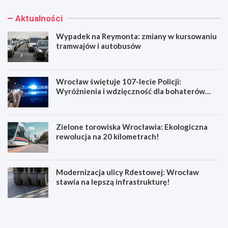
Aktualności
Wypadek na Reymonta: zmiany w kursowaniu
tramwajów i autobusów
Wrocław świętuje 107-lecie Policji:
Wyróżnienia i wdzięczność dla bohaterów
codzienności
Zielone torowiska Wrocławia: Ekologiczna
rewolucja na 20 kilometrach!
Modernizacja ulicy Rdestowej: Wrocław
stawia na lepszą infrastrukturę!
W
W
y
r
p
o
a
c