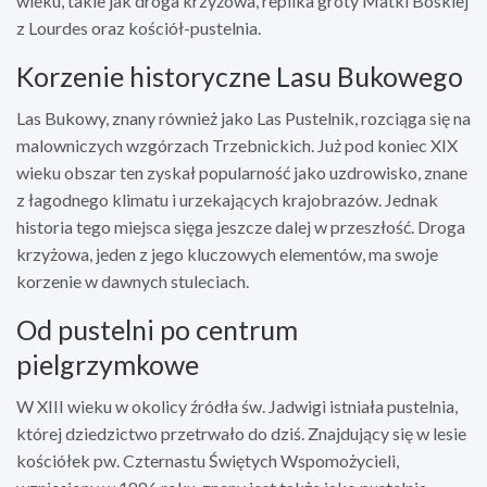
wieku, takie jak droga krzyżowa, replika groty Matki Boskiej
z Lourdes oraz kościół-pustelnia.
Korzenie historyczne Lasu Bukowego
Las Bukowy, znany również jako Las Pustelnik, rozciąga się na
malowniczych wzgórzach Trzebnickich. Już pod koniec XIX
wieku obszar ten zyskał popularność jako uzdrowisko, znane
z łagodnego klimatu i urzekających krajobrazów. Jednak
historia tego miejsca sięga jeszcze dalej w przeszłość. Droga
krzyżowa, jeden z jego kluczowych elementów, ma swoje
korzenie w dawnych stuleciach.
Od pustelni po centrum
pielgrzymkowe
W XIII wieku w okolicy źródła św. Jadwigi istniała pustelnia,
której dziedzictwo przetrwało do dziś. Znajdujący się w lesie
kościółek pw. Czternastu Świętych Wspomożycieli,