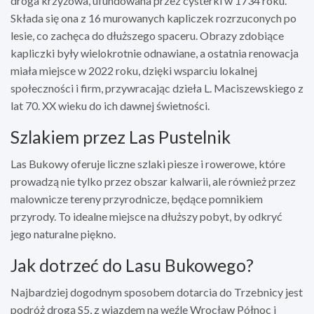
droga krzyżowa, ufundowana przez cysterki w 1734 roku.
Składa się ona z 16 murowanych kapliczek rozrzuconych po
lesie, co zachęca do dłuższego spaceru. Obrazy zdobiące
kapliczki były wielokrotnie odnawiane, a ostatnia renowacja
miała miejsce w 2022 roku, dzięki wsparciu lokalnej
społeczności i firm, przywracając dzieła L. Maciszewskiego z
lat 70. XX wieku do ich dawnej świetności.
Szlakiem przez Las Pustelnik
Las Bukowy oferuje liczne szlaki piesze i rowerowe, które
prowadzą nie tylko przez obszar kalwarii, ale również przez
malownicze tereny przyrodnicze, będące pomnikiem
przyrody. To idealne miejsce na dłuższy pobyt, by odkryć
jego naturalne piękno.
Jak dotrzeć do Lasu Bukowego?
Najbardziej dogodnym sposobem dotarcia do Trzebnicy jest
podróż drogą S5, z wjazdem na węźle Wrocław Północ i