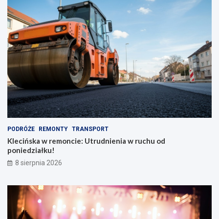
o
p
n
e
y
k
m
t
p
y
l
w
e
y
c
!
a
k
i
e
m
PODRÓŻE
REMONTY
TRANSPORT
Klecińska w remoncie: Utrudnienia w ruchu od
poniedziałku!
8 sierpnia 2026