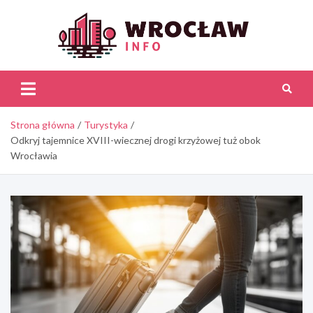
Skip
to
content
Wroc
Inf
Strona główna
Turystyka
Odkryj tajemnice XVIII-wiecznej drogi krzyżowej tuż obok
Wrocławia