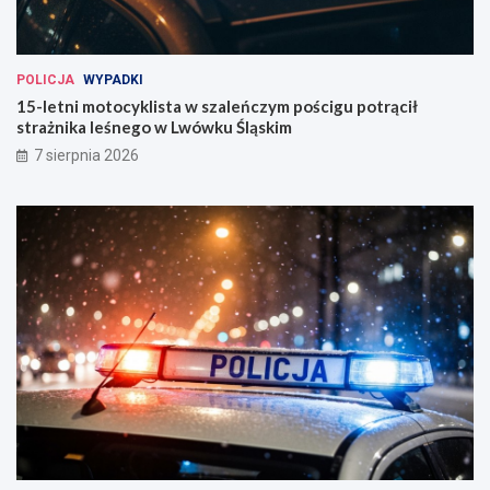
POLICJA
WYPADKI
15-letni motocyklista w szaleńczym pościgu potrącił
strażnika leśnego w Lwówku Śląskim
7 sierpnia 2026