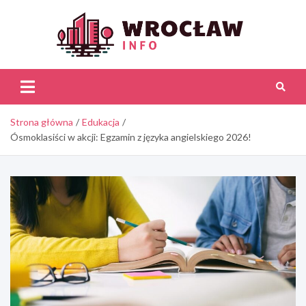
Skip
to
content
Wroc
Inf
Strona główna
Edukacja
Ósmoklasiści w akcji: Egzamin z języka angielskiego 2026!