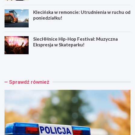
Klecińska w remoncie: Utrudnienia w ruchu od
poniedziałku!
SiecHHnice Hip-Hop Festival: Muzyczna
Ekspresja w Skateparku!
Z
T
ł
r
o
a
t
m
o
w
Sprawdź również
r
a
y
j
j
o
s
w
k
e
a
p
o
o
s
d
z
r
u
ó