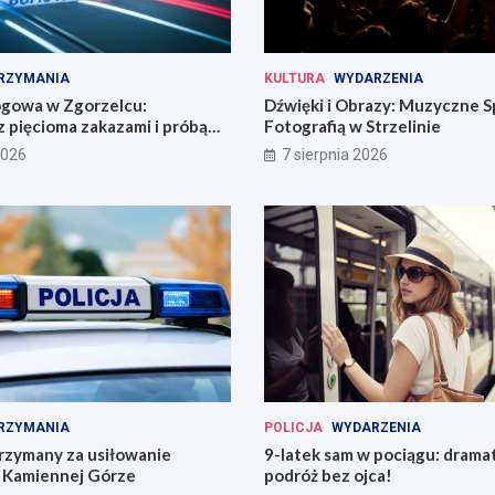
RZYMANIA
KULTURA
WYDARZENIA
ogowa w Zgorzelcu:
Dźwięki i Obrazy: Muzyczne S
 pięcioma zakazami i próbą
Fotografią w Strzelinie
2026
7 sierpnia 2026
RZYMANIA
POLICJA
WYDARZENIA
rzymany za usiłowanie
9-latek sam w pociągu: drama
 Kamiennej Górze
podróż bez ojca!