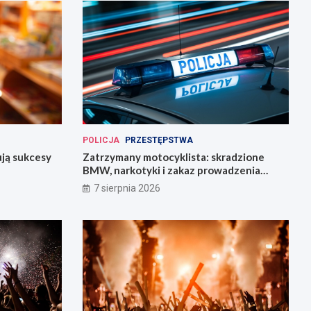
POLICJA
PRZESTĘPSTWA
ują sukcesy
Zatrzymany motocyklista: skradzione
BMW, narkotyki i zakaz prowadzenia
pojazdów
7 sierpnia 2026