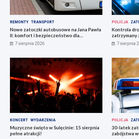
REMONTY
TRANSPORT
POLICJA
ZAT
Nowe zatoczki autobusowe na Jana Pawła
Kontrola dr
II: komfort i bezpieczeństwo dla
zatrzymany z
mieszkańców!
ucieczki
7 sierpnia 2026
7 sierpnia 
KONCERT
WYDARZENIA
POLICJA
ZAT
Muzyczne święto w Sulęcinie: 15 sierpnia
30-latek zat
pełne atrakcji!
zabójstwa w