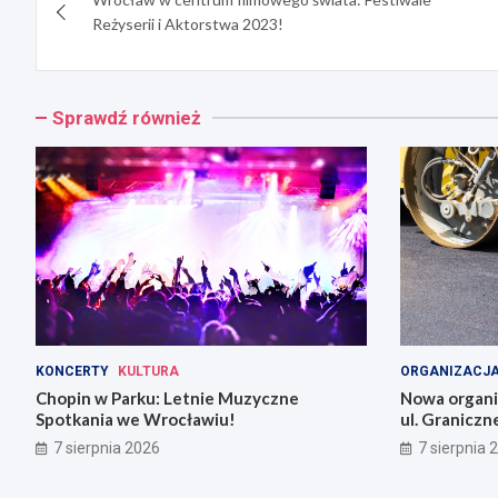
wpisu
Reżyserii i Aktorstwa 2023!
Sprawdź również
KONCERTY
KULTURA
ORGANIZACJA
Chopin w Parku: Letnie Muzyczne
Nowa organiz
Spotkania we Wrocławiu!
ul. Graniczn
7 sierpnia 2026
7 sierpnia 