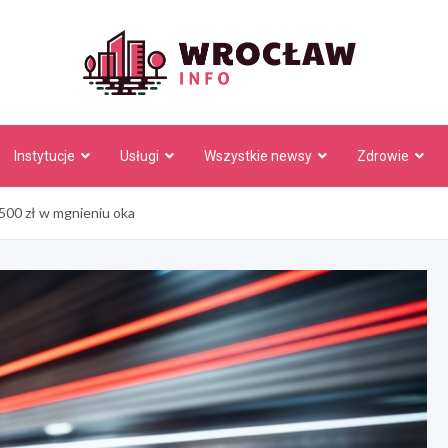
Wrocł
Instytucje
Usługi
Wszystkie newsy
Zdrowie
1500 zł w mgnieniu oka