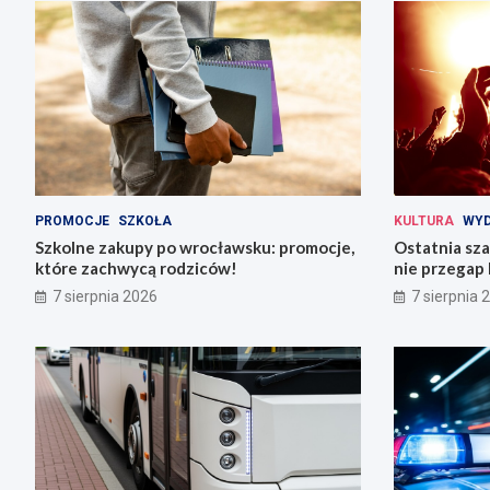
PROMOCJE
SZKOŁA
KULTURA
WYD
Szkolne zakupy po wrocławsku: promocje,
Ostatnia sza
które zachwycą rodziców!
nie przegap 
7 sierpnia 2026
7 sierpnia 