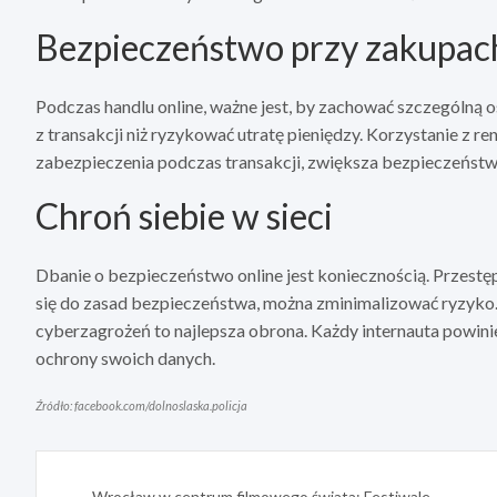
Bezpieczeństwo przy zakupach
Podczas handlu online, ważne jest, by zachować szczególną o
z transakcji niż ryzykować utratę pieniędzy. Korzystanie z r
zabezpieczenia podczas transakcji, zwiększa bezpieczeństw
Chroń siebie w sieci
Dbanie o bezpieczeństwo online jest koniecznością. Przestęp
się do zasad bezpieczeństwa, można zminimalizować ryzyko.
cyberzagrożeń to najlepsza obrona. Każdy internauta powini
ochrony swoich danych.
Źródło: facebook.com/dolnoslaska.policja
Nawigacja
Wrocław w centrum filmowego świata: Festiwale