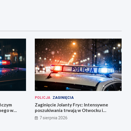
POLICJA
ZAGINIĘCIA
eńczym
Zaginięcie Jolanty Fryc: Intensywne
śnego w
poszukiwania trwają w Otwocku i
Wrocławiu
7 sierpnia 2026