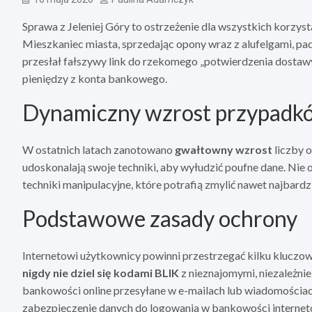
Sprawa z Jeleniej Góry to ostrzeżenie dla wszystkich korzy
Mieszkaniec miasta, sprzedając opony wraz z alufelgami, pad
przesłał fałszywy link do rzekomego „potwierdzenia dostawy
pieniędzy z konta bankowego.
Dynamiczny wzrost przypadkó
W ostatnich latach zanotowano
gwałtowny wzrost
liczby 
udoskonalają swoje techniki, aby wyłudzić poufne dane. Nie 
techniki manipulacyjne, które potrafią zmylić nawet najbard
Podstawowe zasady ochrony
Internetowi użytkownicy powinni przestrzegać kilku kluczow
nigdy nie dziel się kodami BLIK
z nieznajomymi, niezależnie 
bankowości online przesyłane w e-mailach lub wiadomościac
zabezpieczenie danych do logowania w bankowości internet