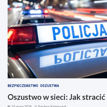
BEZPIECZEŃSTWO
OSZUSTWA
Oszustwo w sieci: Jak straci
10 maja 2026
Paulina Adamczyk