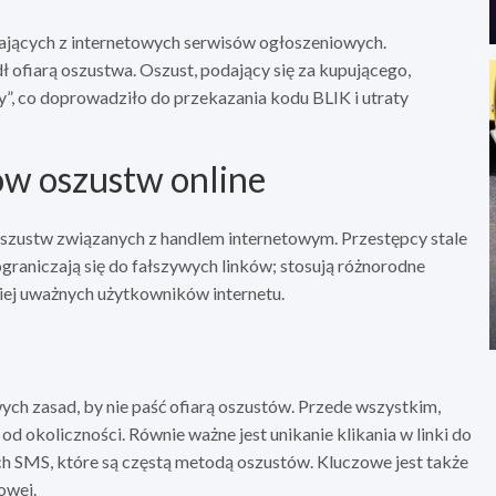
stających z internetowych serwisów ogłoszeniowych.
ł ofiarą oszustwa. Oszust, podający się za kupującego,
”, co doprowadziło do przekazania kodu BLIK i utraty
w oszustw online
oszustw związanych z handlem internetowym. Przestępcy stale
ograniczają się do fałszywych linków; stosują różnorodne
ziej uważnych użytkowników internetu.
ych zasad, by nie paść ofiarą oszustów. Przede wszystkim,
od okoliczności. Równie ważne jest unikanie klikania w linki do
h SMS, które są częstą metodą oszustów. Kluczowe jest także
owej.