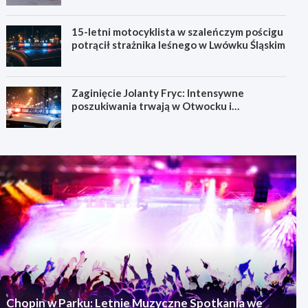
15-letni motocyklista w szaleńczym pościgu
potrącił strażnika leśnego w Lwówku Śląskim
Zaginięcie Jolanty Fryc: Intensywne
poszukiwania trwają w Otwocku i
Wrocławiu
Chopin w Parku: Letnie Muzyczne Spotkania we