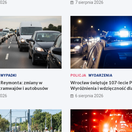
2026
7 sierpnia 2026
WYPADKI
POLICJA
WYDARZENIA
Reymonta: zmiany w
Wrocław świętuje 107-lecie Po
tramwajów i autobusów
Wyróżnienia i wdzięczność d
codzienności
2026
6 sierpnia 2026