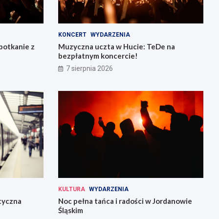
KONCERT
WYDARZENIA
potkanie z
Muzyczna uczta w Hucie: TeDe na
bezpłatnym koncercie!
7 sierpnia 2026
KULTURA
WYDARZENIA
tyczna
Noc pełna tańca i radości w Jordanowie
Śląskim