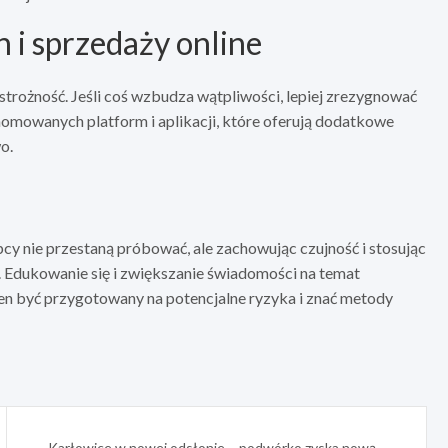
 i sprzedaży online
strożność. Jeśli coś wzbudza wątpliwości, lepiej zrezygnować
enomowanych platform i aplikacji, które oferują dodatkowe
o.
cy nie przestaną próbować, ale zachowując czujność i stosując
 Edukowanie się i zwiększanie świadomości na temat
en być przygotowany na potencjalne ryzyka i znać metody
Karłowice w nowej odsłonie – podwórko zyska nową