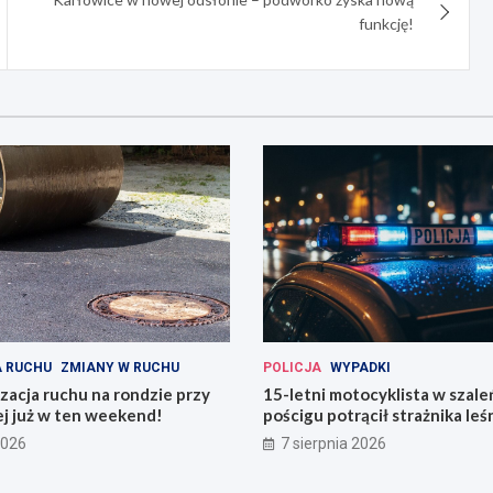
funkcję!
 RUCHU
ZMIANY W RUCHU
POLICJA
WYPADKI
acja ruchu na rondzie przy
15-letni motocyklista w szal
ej już w ten weekend!
pościgu potrącił strażnika le
Lwówku Śląskim
2026
7 sierpnia 2026