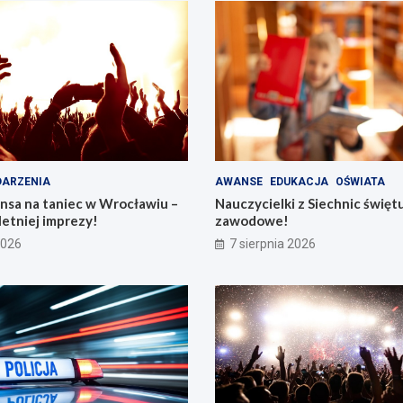
ARZENIA
AWANSE
EDUKACJA
OŚWIATA
nsa na taniec w Wrocławiu –
Nauczycielki z Siechnic święt
letniej imprezy!
zawodowe!
2026
7 sierpnia 2026