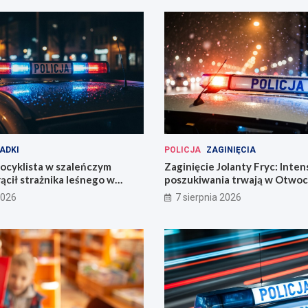
ADKI
POLICJA
ZAGINIĘCIA
ocyklista w szaleńczym
Zaginięcie Jolanty Fryc: Inte
ącił strażnika leśnego w
poszukiwania trwają w Otwoc
kim
Wrocławiu
2026
7 sierpnia 2026