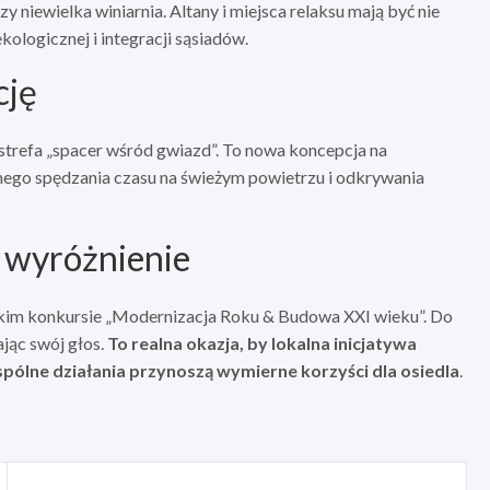
niewielka winiarnia. Altany i miejsca relaksu mają być nie
kologicznej i integracji sąsiadów.
cję
strefa „spacer wśród gwiazd”. To nowa koncepcja na
nego spędzania czasu na świeżym powietrzu i odkrywania
a wyróżnienie
skim konkursie „Modernizacja Roku & Budowa XXI wieku”. Do
jąc swój głos.
To realna okazja, by lokalna inicjatywa
pólne działania przynoszą wymierne korzyści dla osiedla
.