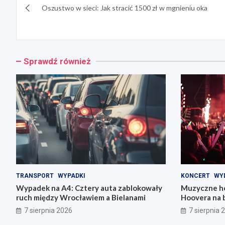
Oszustwo w sieci: Jak stracić 1500 zł w mgnieniu oka
wpisu
Sprawdź również
TRANSPORT
WYPADKI
KONCERT
WY
Wypadek na A4: Cztery auta zablokowały
Muzyczne ho
ruch między Wrocławiem a Bielanami
Hoovera na 
Wrocławiu
7 sierpnia 2026
7 sierpnia 