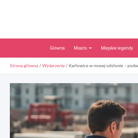
Skip
to
content
Główna
Miasto
Miejskie legendy
Strona główna
Wydarzenia
Karłowice w nowej odsłonie – podw