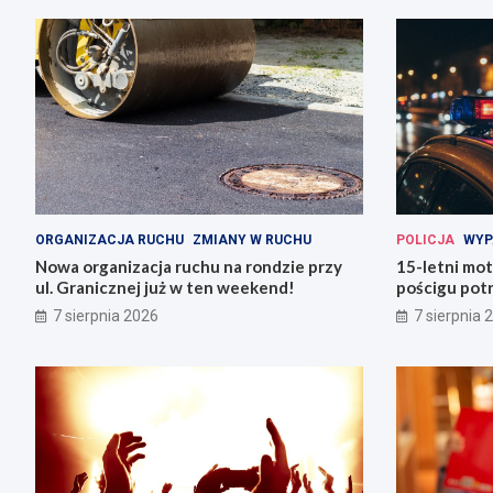
ORGANIZACJA RUCHU
ZMIANY W RUCHU
POLICJA
WYP
Nowa organizacja ruchu na rondzie przy
15-letni mot
ul. Granicznej już w ten weekend!
pościgu potr
Lwówku Śląs
7 sierpnia 2026
7 sierpnia 