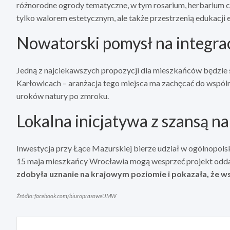
różnorodne ogrody tematyczne, w tym rosarium, herbarium czy 
tylko walorem estetycznym, ale także przestrzenią edukacji e
Nowatorski pomysł na integra
Jedną z najciekawszych propozycji dla mieszkańców będzie 
Karłowicach – aranżacja tego miejsca ma zachęcać do wspól
uroków natury po zmroku.
Lokalna inicjatywa z szansą n
Inwestycja przy Łące Mazurskiej bierze udział w ogólnopol
15 maja mieszkańcy Wrocławia mogą wesprzeć projekt odda
zdobyła uznanie na krajowym poziomie i pokazała, że ws
Źródło: facebook.com/biuroprasoweUMW
Nawigacja