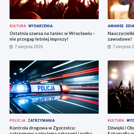
KULTURA
WYDARZENIA
AWANSE
EDU
Ostatnia szansa na taniec w Wrocławiu –
Nauczycielki
nie przegap letniej imprezy!
zawodowe!
7 sierpnia 2026
7 sierpnia 
POLICJA
ZATRZYMANIA
KULTURA
WYD
Kontrola drogowa w Zgorzelcu:
Dźwięki i Ob
zatrzymany z pięcioma zakazami i próbą
Fotografią w