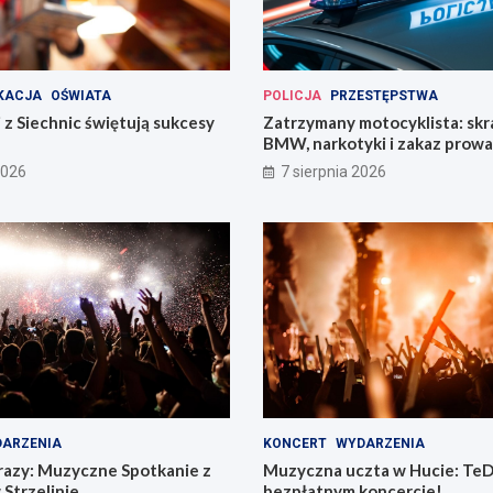
KACJA
OŚWIATA
POLICJA
PRZESTĘPSTWA
 z Siechnic świętują sukcesy
Zatrzymany motocyklista: sk
BMW, narkotyki i zakaz prow
pojazdów
2026
7 sierpnia 2026
ARZENIA
KONCERT
WYDARZENIA
razy: Muzyczne Spotkanie z
Muzyczna uczta w Hucie: TeD
 Strzelinie
bezpłatnym koncercie!