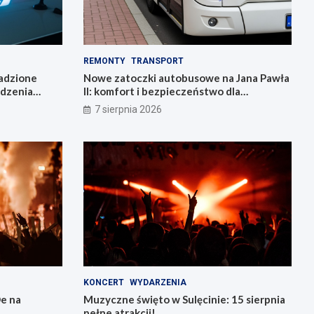
REMONTY
TRANSPORT
radzione
Nowe zatoczki autobusowe na Jana Pawła
adzenia
II: komfort i bezpieczeństwo dla
mieszkańców!
7 sierpnia 2026
KONCERT
WYDARZENIA
e na
Muzyczne święto w Sulęcinie: 15 sierpnia
pełne atrakcji!