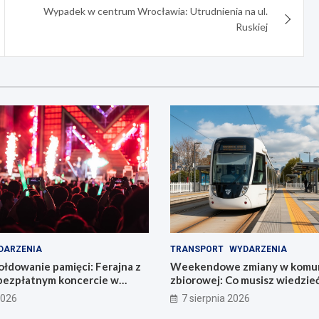
Wypadek w centrum Wrocławia: Utrudnienia na ul.
Ruskiej
DARZENIA
TRANSPORT
WYDARZENIA
łdowanie pamięci: Ferajna z
Weekendowe zmiany w komun
bezpłatnym koncercie w
zbiorowej: Co musisz wiedzie
2026
7 sierpnia 2026