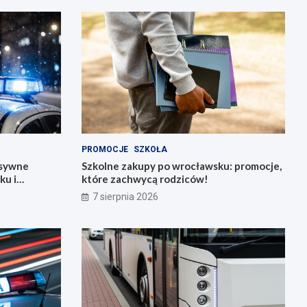
PROMOCJE
SZKOŁA
nsywne
Szkolne zakupy po wrocławsku: promocje,
ku i
które zachwycą rodziców!
7 sierpnia 2026