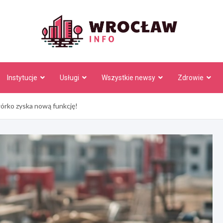
Wrocł
Instytucje
Usługi
Wszystkie newsy
Zdrowie
órko zyska nową funkcję!