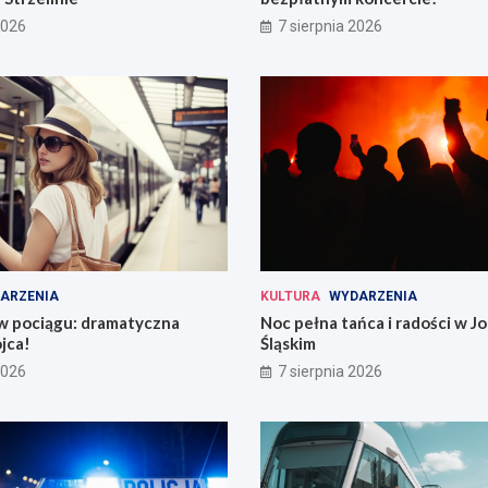
2026
7 sierpnia 2026
ARZENIA
KULTURA
WYDARZENIA
 w pociągu: dramatyczna
Noc pełna tańca i radości w 
jca!
Śląskim
2026
7 sierpnia 2026