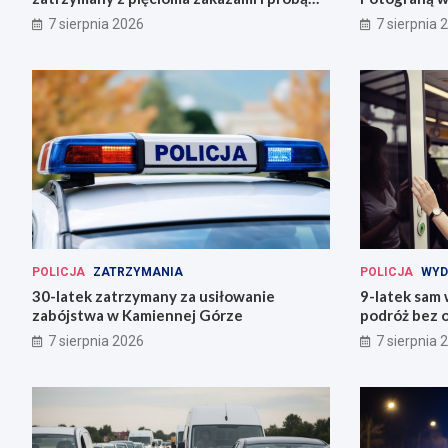
ucieczki
7 sierpnia 2026
7 sierpnia 
POLICJA
ZATRZYMANIA
POLICJA
WYD
30-latek zatrzymany za usiłowanie
9-latek sam
zabójstwa w Kamiennej Górze
podróż bez o
7 sierpnia 2026
7 sierpnia 