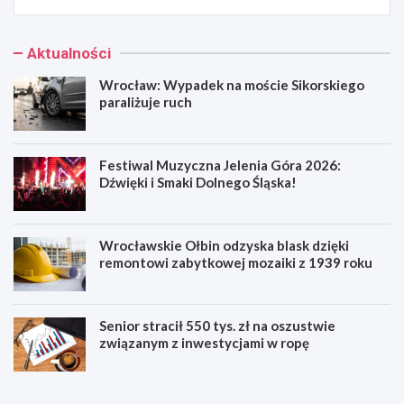
Aktualności
Wrocław: Wypadek na moście Sikorskiego
paraliżuje ruch
Festiwal Muzyczna Jelenia Góra 2026:
Dźwięki i Smaki Dolnego Śląska!
Wrocławskie Ołbin odzyska blask dzięki
remontowi zabytkowej mozaiki z 1939 roku
Senior stracił 550 tys. zł na oszustwie
związanym z inwestycjami w ropę
W
F
r
e
o
s