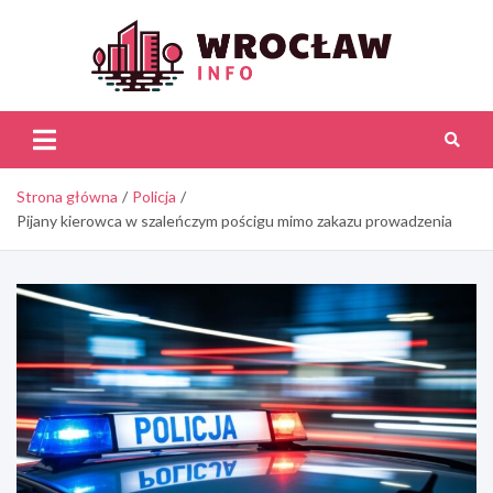
Skip
to
content
Wroc
Inf
Strona główna
Policja
Pijany kierowca w szaleńczym pościgu mimo zakazu prowadzenia