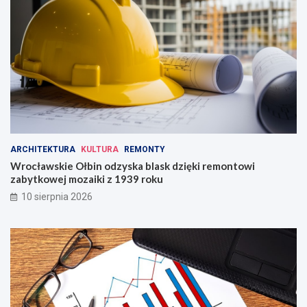
g
o
Ś
l
ą
s
k
a
!
ARCHITEKTURA
KULTURA
REMONTY
Wrocławskie Ołbin odzyska blask dzięki remontowi
zabytkowej mozaiki z 1939 roku
10 sierpnia 2026