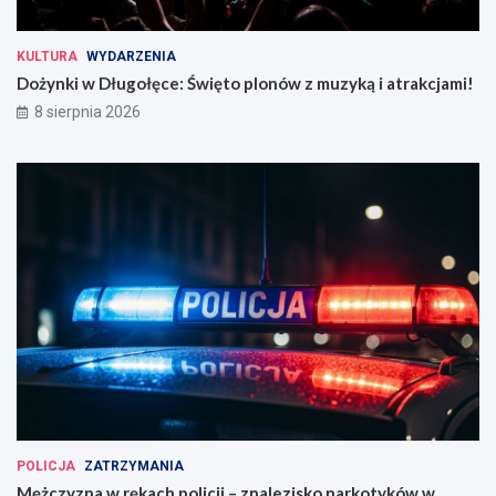
KULTURA
WYDARZENIA
Dożynki w Długołęce: Święto plonów z muzyką i atrakcjami!
8 sierpnia 2026
POLICJA
ZATRZYMANIA
Mężczyzna w rękach policji – znalezisko narkotyków w