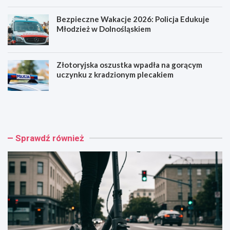
Bezpieczne Wakacje 2026: Policja Edukuje
Młodzież w Dolnośląskiem
Złotoryjska oszustka wpadła na gorącym
uczynku z kradzionym plecakiem
H
R
u
o
l
d
a
z
j
i
Sprawdź również
n
n
o
n
g
y
a
P
k
i
o
k
n
n
t
i
r
k
a
w