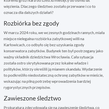
któremu grozi kara od sześciu miesięcy do ośmiu lat
więzienia. Dlaczego śledztwo zostało przerwane i co to
oznacza dla dalszych działań?
Rozbiórka bez zgody
W marcu 2024 roku, we wczesnych godzinach rannych, miała
miejsce nielegalna rozbiórka zabytkowej willi na
Karłowicach, co odbyło się bez uzyskania zgody
konserwatora zabytków. Budynek ten był postrzegany jako
ważny składnik dziedzictwa Wrocławia. Cała sytuacja
została ostro skrytykowana przez lokalne władze i
polityków, którzy określili ją mianem skandalu. Wydarzenie
to podkreśliło niedostateczną ochronę zabytków w mieście,
wskazując na pilną potrzebę wprowadzenia bardziej
rygorystycznych przepisów.
Zawieszone śledztwo
Prokuratura zdecydowała się na zawieszenie śledztwa, co