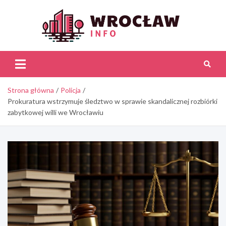
Skip
to
content
Wroc
Inf
Strona główna
Policja
Prokuratura wstrzymuje śledztwo w sprawie skandalicznej rozbiórki
zabytkowej willi we Wrocławiu