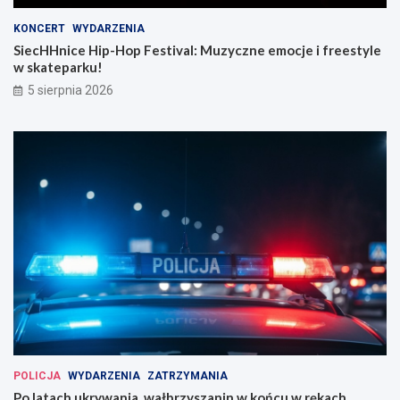
KONCERT
WYDARZENIA
SiecHHnice Hip-Hop Festival: Muzyczne emocje i freestyle
w skateparku!
5 sierpnia 2026
POLICJA
WYDARZENIA
ZATRZYMANIA
Po latach ukrywania, wałbrzyszanin w końcu w rękach