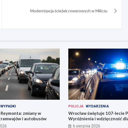
Modernizacja ścieżek rowerowych w Miliczu
WYPADKI
POLICJA
WYDARZENIA
Reymonta: zmiany w
Wrocław świętuje 107-lecie Po
tramwajów i autobusów
Wyróżnienia i wdzięczność d
codzienności
2026
6 sierpnia 2026