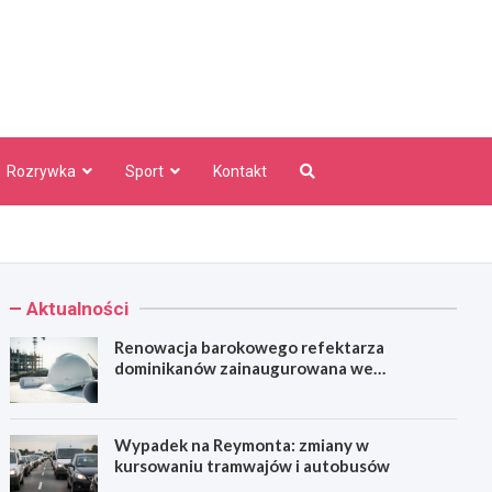
aw Info
Rozrywka
Sport
Kontakt
Aktualności
Renowacja barokowego refektarza
dominikanów zainaugurowana we
Wrocławiu
Wypadek na Reymonta: zmiany w
kursowaniu tramwajów i autobusów