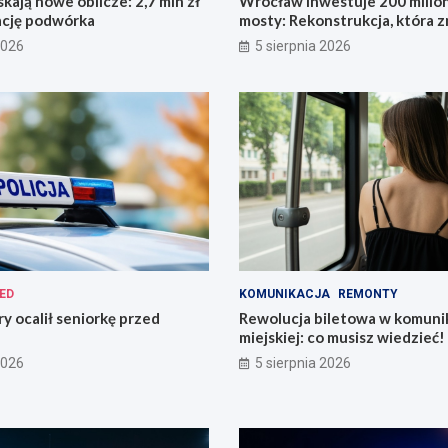
kają nowe oblicze: 2,7 mln zł
Wrocław inwestuje 200 mili
ację podwórka
mosty: Rekonstrukcja, która z
miasto!
2026
5 sierpnia 2026
ED
KOMUNIKACJA
REMONTY
ry ocalił seniorkę przed
Rewolucja biletowa w komunik
miejskiej: co musisz wiedzieć!
2026
5 sierpnia 2026