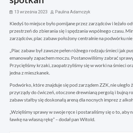
13 września 2023
Paulina Adamczyk
Kiedyś to miejsce było pomijane przez zarządców i leżało od
przestrzeń do zbierania się i spędzania wspólnego czasu. Mi
zarządców, plac zabaw położony centralnie na podwórku nie
„Plac zabaw był zawsze pełen różnego rodzaju śmieci jak pus
emanowały zapachem moczu. Postanowiliśmy zabrać sprawy 
Przycięliśmy krzaki, zaopatrzyliśmy się w worki na śmieci or
jedna z mieszkanek.
Podwórko, które znajduje się pod zarządem ZZK, nie uległo ż
przyrządy do ćwiczeń, otoczone drewnianą pergolą i bujną ro
zabaw stałby się doskonałą areną dla nocnych imprez z alko
„Wzięliśmy sprawy w swoje ręce i postaraliśmy się o to, ab
ławkę na własną rękę” – dodał pan Witold.