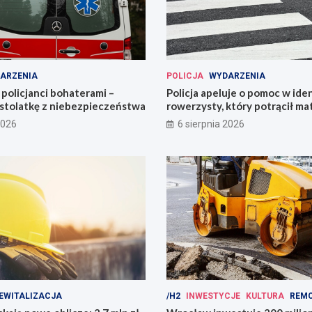
ARZENIA
POLICJA
WYDARZENIA
policjanci bohaterami –
Policja apeluje o pomoc w iden
astolatkę z niebezpieczeństwa
rowerzysty, który potrącił ma
2026
6 sierpnia 2026
EWITALIZACJA
/H2
INWESTYCJE
KULTURA
REM