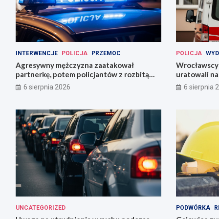
INTERWENCJE
POLICJA
PRZEMOC
POLICJA
WYD
Agresywny mężczyzna zaatakował
Wrocławscy 
partnerkę, potem policjantów z rozbitą
uratowali n
butelką
6 sierpnia 2026
6 sierpnia 
UNCATEGORIZED
PODWÓRKA
R