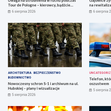
Uwaga na utrudnienia w ruchu podczas
Gajowice zys
Tour de Pologne – kierowcy, bądźcie
na rewitaliz
przygotowani!
6 sierpnia 2026
6 sierpnia 
ARCHITEKTURA
BEZPIECZEŃSTWO
UNCATEGORIZ
BUDOWNICTWO
Telefon, któ
Nowoczesny schron S-1 i archiwum na ul.
oszustwem
Hubskiej – plany i wizualizacje
5 sierpnia 
5 sierpnia 2026