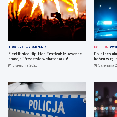
KONCERT
WYDARZENIA
POLICJA
WYD
SiecHHnice Hip-Hop Festival: Muzyczne
Po latach uk
emocje i freestyle w skateparku!
końcu w ręka
5 sierpnia 2026
5 sierpnia 