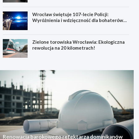
Wrocław świętuje 107-lecie Policji:
Wyróżnienia i wdzięczność dla bohaterów
codzienności
Zielone torowiska Wrocławia: Ekologiczna
rewolucja na 20 kilometrach!
Renowacja barokowego refektarza dominikanów