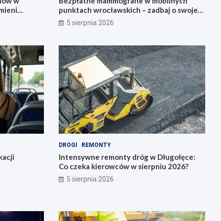
onów w
Bezpłatne mammografie w mobilnych
mieni
punktach wrocławskich – zadbaj o swoje
zdrowie!
5 sierpnia 2026
DROGI
REMONTY
acji
Intensywne remonty dróg w Długołęce:
Co czeka kierowców w sierpniu 2026?
5 sierpnia 2026