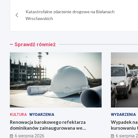
Nawigacja
Katastrofalne zdarzenie drogowe na Bielanach
wpisu
Wrocławskich
Sprawdź również
KULTURA
WYDARZENIA
WYDARZENIA
Renowacja barokowego refektarza
Wypadek na 
dominikanów zainaugurowana we
kursowaniu 
Wrocławiu
6 sierpnia 2026
6 sierpnia 