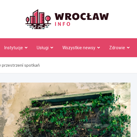
Wrocł
Instytucje
Usługi
Wszystkie newsy
Zdrowie
 przestrzeni spotkań