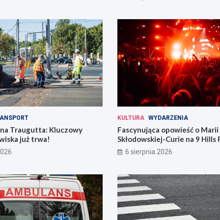
ANSPORT
KULTURA
WYDARZENIA
 na Traugutta: Kluczowy
Fascynująca opowieść o Marii
iska już trwa!
Skłodowskiej-Curie na 9 Hills 
2026
6 sierpnia 2026