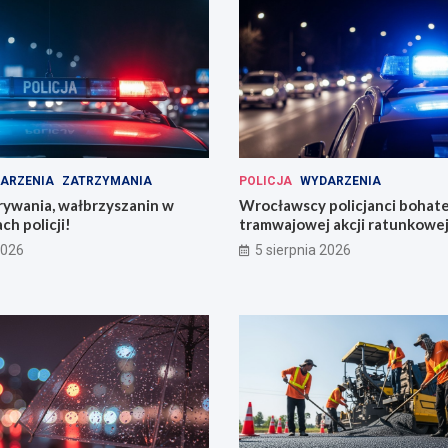
ARZENIA
ZATRZYMANIA
POLICJA
WYDARZENIA
rywania, wałbrzyszanin w
Wrocławscy policjanci bohat
ch policji!
tramwajowej akcji ratunkowej
2026
5 sierpnia 2026