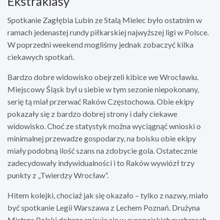
Ekstraklasy
Spotkanie Zagłębia Lubin ze Stalą Mielec było ostatnim w
ramach jedenastej rundy piłkarskiej najwyższej ligi w Polsce.
W poprzedni weekend mogliśmy jednak zobaczyć kilka
ciekawych spotkań.
Bardzo dobre widowisko obejrzeli kibice we Wrocławiu.
Miejscowy Śląsk był u siebie w tym sezonie niepokonany,
serię tą miał przerwać Raków Częstochowa. Obie ekipy
pokazały się z bardzo dobrej strony i dały ciekawe
widowisko. Choć ze statystyk można wyciągnąć wnioski o
minimalnej przewadze gospodarzy, na boisku obie ekipy
miały podobną ilość szans na zdobycie gola. Ostatecznie
zadecydowały indywidualności i to Raków wywiózł trzy
punkty z „Twierdzy Wrocław”.
Hitem kolejki, chociaż jak się okazało – tylko z nazwy, miało
być spotkanie Legii Warszawa z Lechem Poznań. Drużyna
Mistrza Polski dobrze spisuje się w europejskich pucharach,