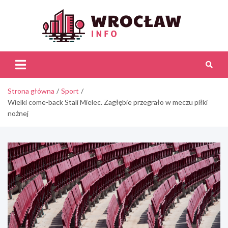
Skip
to
content
Wroc
Inf
Strona główna
Sport
Wielki come-back Stali Mielec. Zagłębie przegrało w meczu piłki
nożnej