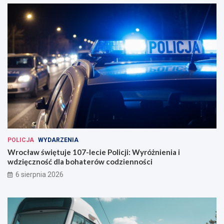
u
t
r
o
o
b
w
u
a
s
n
ó
a
w
w
e
W
r
o
c
ł
a
POLICJA
WYDARZENIA
w
Wrocław świętuje 107-lecie Policji: Wyróżnienia i
i
wdzięczność dla bohaterów codzienności
u
6 sierpnia 2026