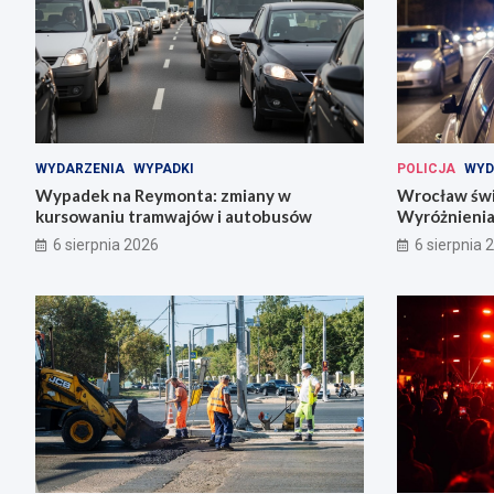
WYDARZENIA
WYPADKI
POLICJA
WYD
Wypadek na Reymonta: zmiany w
Wrocław świę
kursowaniu tramwajów i autobusów
Wyróżnienia
codziennośc
6 sierpnia 2026
6 sierpnia 