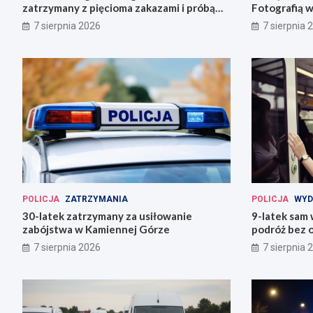
zatrzymany z pięcioma zakazami i próbą
Fotografią w
ucieczki
7 sierpnia 2026
7 sierpnia 
POLICJA
ZATRZYMANIA
POLICJA
WYD
30-latek zatrzymany za usiłowanie
9-latek sam
zabójstwa w Kamiennej Górze
podróż bez o
7 sierpnia 2026
7 sierpnia 