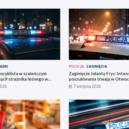
ADKI
POLICJA
ZAGINIĘCIA
ocyklista w szaleńczym
Zaginięcie Jolanty Fryc: Inte
ącił strażnika leśnego w
poszukiwania trwają w Otwoc
kim
Wrocławiu
2026
7 sierpnia 2026