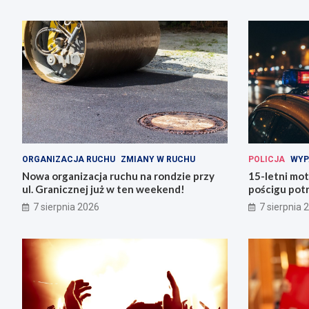
ORGANIZACJA RUCHU
ZMIANY W RUCHU
POLICJA
WYP
Nowa organizacja ruchu na rondzie przy
15-letni mot
ul. Granicznej już w ten weekend!
pościgu potr
Lwówku Śląs
7 sierpnia 2026
7 sierpnia 