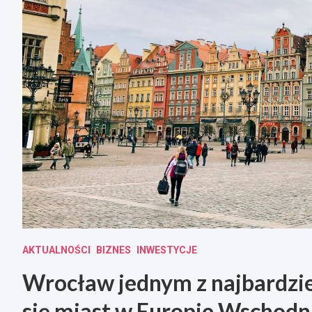
AKTUALNOŚCI
BIZNES
INWESTYCJE
Wrocław jednym z najbardzie
się miast w Europie Wschodni