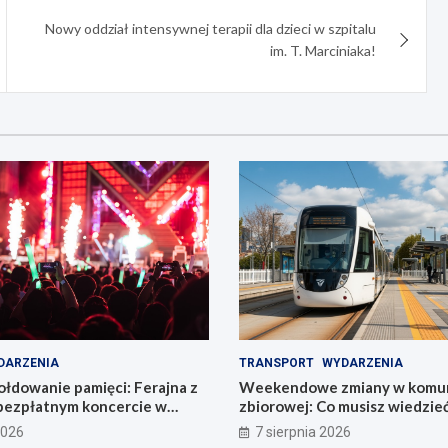
Nowy oddział intensywnej terapii dla dzieci w szpitalu
im. T. Marciniaka!
DARZENIA
TRANSPORT
WYDARZENIA
łdowanie pamięci: Ferajna z
Weekendowe zmiany w komun
bezpłatnym koncercie w
zbiorowej: Co musisz wiedzie
2026
7 sierpnia 2026