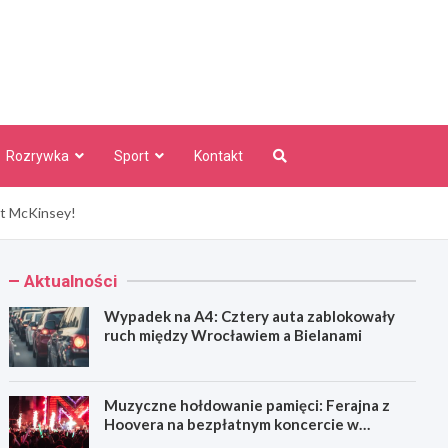
aw Info
Rozrywka
Sport
Kontakt
ut McKinsey!
Aktualności
Wypadek na A4: Cztery auta zablokowały
ruch między Wrocławiem a Bielanami
Muzyczne hołdowanie pamięci: Ferajna z
Hoovera na bezpłatnym koncercie w
Wrocławiu