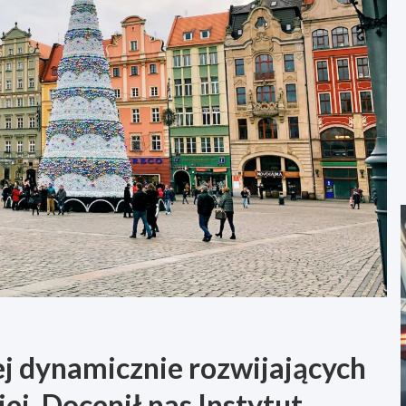
j dynamicznie rozwijających
ej. Docenił nas Instytut