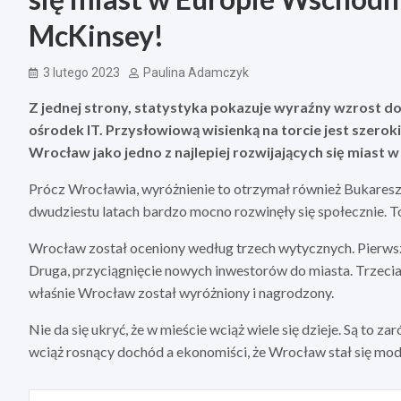
McKinsey!
3 lutego 2023
Paulina Adamczyk
Z jednej strony, statystyka pokazuje wyraźny wzrost d
ośrodek IT. Przysłowiową wisienką na torcie jest szeroki
Wrocław jako jedno z najlepiej rozwijających się miast 
Prócz Wrocławia, wyróżnienie to otrzymał również Bukareszt 
dwudziestu latach bardzo mocno rozwinęły się społecznie. To
Wrocław został oceniony według trzech wytycznych. Pierwsz
Druga, przyciągnięcie nowych inwestorów do miasta. Trzecia,
właśnie Wrocław został wyróżniony i nagrodzony.
Nie da się ukryć, że w mieście wciąż wiele się dzieje. Są to z
wciąż rosnący dochód a ekonomiści, że Wrocław stał się mo