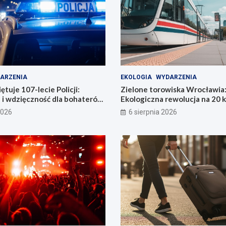
ARZENIA
EKOLOGIA
WYDARZENIA
tuje 107-lecie Policji:
Zielone torowiska Wrocławia
 i wdzięczność dla bohaterów
Ekologiczna rewolucja na 20 
i
2026
6 sierpnia 2026