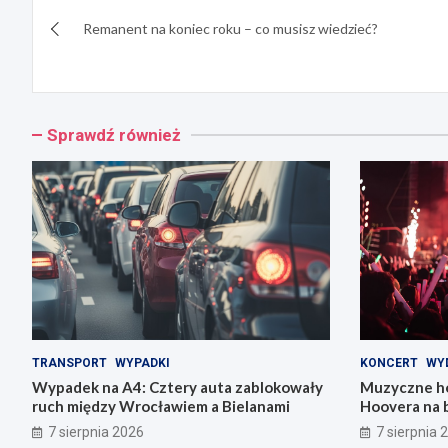
Nawigacja
Remanent na koniec roku – co musisz wiedzieć?
wpisu
Sprawdź również
TRANSPORT
WYPADKI
KONCERT
WY
Wypadek na A4: Cztery auta zablokowały
Muzyczne ho
ruch między Wrocławiem a Bielanami
Hoovera na 
Wrocławiu
7 sierpnia 2026
7 sierpnia 