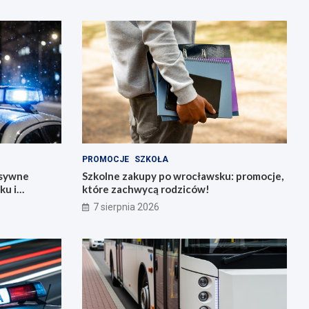
PROMOCJE
SZKOŁA
nsywne
Szkolne zakupy po wrocławsku: promocje,
ku i
które zachwycą rodziców!
7 sierpnia 2026