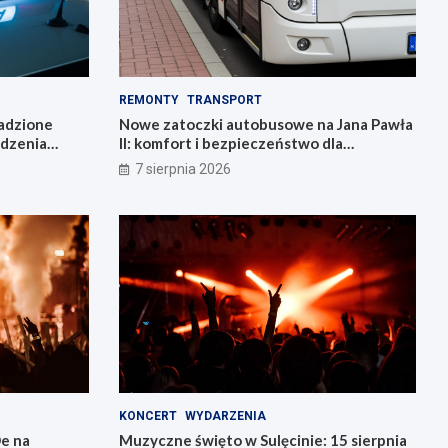
REMONTY
TRANSPORT
radzione
Nowe zatoczki autobusowe na Jana Pawła
adzenia
II: komfort i bezpieczeństwo dla
mieszkańców!
7 sierpnia 2026
KONCERT
WYDARZENIA
e na
Muzyczne święto w Sulęcinie: 15 sierpnia