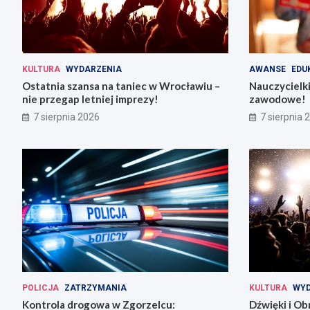
KULTURA
WYDARZENIA
AWANSE
EDU
Ostatnia szansa na taniec w Wrocławiu –
Nauczycielki
nie przegap letniej imprezy!
zawodowe!
7 sierpnia 2026
7 sierpnia 
POLICJA
ZATRZYMANIA
KULTURA
WYD
Kontrola drogowa w Zgorzelcu:
Dźwięki i Ob