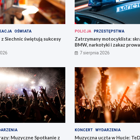
KACJA
OŚWIATA
POLICJA
PRZESTĘPSTWA
 z Siechnic świętują sukcesy
Zatrzymany motocyklista: sk
BMW, narkotyki i zakaz prow
pojazdów
2026
7 sierpnia 2026
ARZENIA
KONCERT
WYDARZENIA
razy: Muzyczne Spotkanie z
Muzyczna uczta w Hucie: TeD