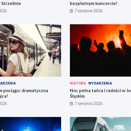
 Strzelinie
bezpłatnym koncercie!
2026
7 sierpnia 2026
ARZENIA
KULTURA
WYDARZENIA
 w pociągu: dramatyczna
Noc pełna tańca i radości w 
jca!
Śląskim
2026
7 sierpnia 2026