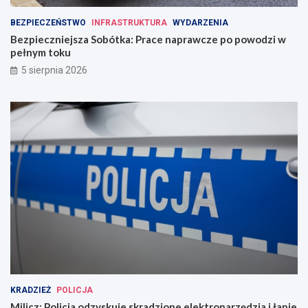
BEZPIECZEŃSTWO
INFRASTRUKTURA
WYDARZENIA
Bezpieczniejsza Sobótka: Prace naprawcze po powodzi w
pełnym toku
5 sierpnia 2026
KRADZIEŻ
POLICJA
Milicz: Policja odzyskuje skradzione elektronarzędzia i łapie