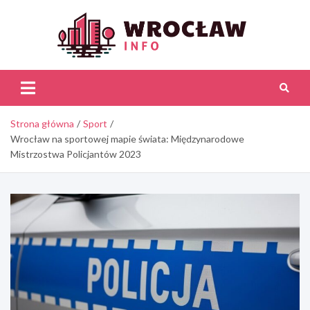
Skip
to
content
Wroc
Inf
Strona główna
Sport
Wrocław na sportowej mapie świata: Międzynarodowe
Mistrzostwa Policjantów 2023