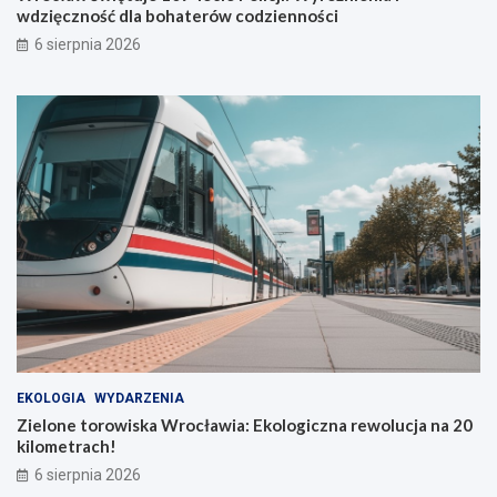
w
i
wdzięczność dla bohaterów codzienności
i
w
6 sierpnia 2026
a
d
u
z
t
i
o
ę
b
c
u
z
s
n
ó
o
w
ś
ć
d
l
a
b
o
h
a
EKOLOGIA
WYDARZENIA
t
Zielone torowiska Wrocławia: Ekologiczna rewolucja na 20
e
kilometrach!
r
ó
6 sierpnia 2026
w