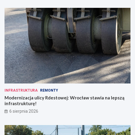
c
o
d
z
i
e
n
n
o
ś
c
i
INFRASTRUKTURA
REMONTY
Modernizacja ulicy Rdestowej: Wrocław stawia na lepszą
infrastrukturę!
6 sierpnia 2026