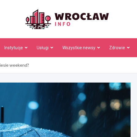
Wrocł
Instytucje
Usługi
Wszystkie newsy
Zdrowie
niesie weekend?