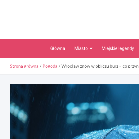
Skip
to
content
Główna
Miasto
Miejskie legendy
Strona główna
Pogoda
Wrocław znów w obliczu burz – co przy