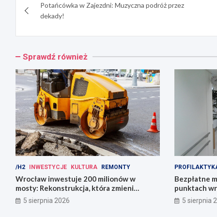
Potańcówka w Zajezdni: Muzyczna podróż przez
wpisu
dekady!
Sprawdź również
/H2
INWESTYCJE
KULTURA
REMONTY
PROFILAKTYK
Wrocław inwestuje 200 milionów w
Bezpłatne m
mosty: Rekonstrukcja, która zmieni
punktach wr
miasto!
zdrowie!
5 sierpnia 2026
5 sierpnia 