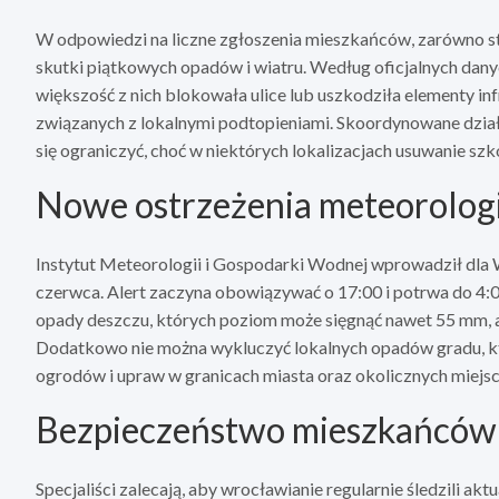
W odpowiedzi na liczne zgłoszenia mieszkańców, zarówno stra
skutki piątkowych opadów i wiatru. Według oficjalnych da
większość z nich blokowała ulice lub uszkodziła elementy i
związanych z lokalnymi podtopieniami. Skoordynowane działan
się ograniczyć, choć w niektórych lokalizacjach usuwanie sz
Nowe ostrzeżenia meteorologi
Instytut Meteorologii i Gospodarki Wodnej wprowadził dla
czerwca. Alert zaczyna obowiązywać o 17:00 i potrwa do 4:
opady deszczu, których poziom może sięgnąć nawet 55 mm, a
Dodatkowo nie można wykluczyć lokalnych opadów gradu, k
ogrodów i upraw w granicach miasta oraz okolicznych miejs
Bezpieczeństwo mieszkańców –
Specjaliści zalecają, aby wrocławianie regularnie śledzili a