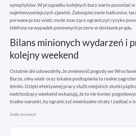
synoptyków. W przypadku kolejnych burz warto pozostać w 
najintensywniejszych zjawisk. Zabezpieczenie balkonów, ta
porwane przez wiatr, może znacząco ograniczyć ryzyko pows
telefony na wypadek ponownych przerw w dostawie prądu.
Bilans minionych wydarzeń i 
kolejny weekend
Ostatnie dni udowodniły, że zmienność pogody we Wrocławi
Burze, silny wiatr oraz lokalne podtopienia to realne zagroż
letnim. Dzięki efektywnej pracy służb miejskich skutki piąt
nadchodzący weekend wskazują, że to nie koniec pogodowych
trudne warunki, by ograniczyć ewentualne straty i zadbać o 
Źródło: wroclaw.pl
Nawigacja