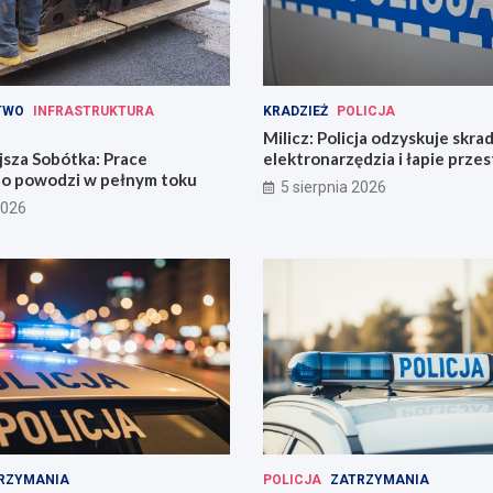
TWO
INFRASTRUKTURA
KRADZIEŻ
POLICJA
Milicz: Policja odzyskuje skra
jsza Sobótka: Prace
elektronarzędzia i łapie prze
o powodzi w pełnym toku
narkotykami
5 sierpnia 2026
2026
RZYMANIA
POLICJA
ZATRZYMANIA