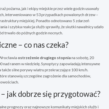
ż pożarna, jak i ekipy miejskie przez wiele godzin usuwały
nych, interweniowano w 53 przypadkach powalonych drzew –
nfrastruktury miejskiej. Ponadto odnotowano 5 zdarzeń
ia i szybka reakcja służb sprawiły, że skutki nawałnicy udało
kód trwało do późnych godzin nocnych.
czne – co nas czeka?
 Wrocławia
ostrzeżenie drugiego stopnia
na sobotę, 20
00 nad ranem w niedzielę. Synoptycy zapowiadają intensywne
 także silne porywy wiatru przekraczające 100 km/h.
tóre stanowią szczególne zagrożenie dla samochodów,
cowościach.
 jak dobrze się przygotować?
ktualne prognozy oraz najnowsze komunikaty miejskich służb i