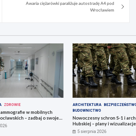
Awaria ciężarówki paraliżuje autostradę A4 pod
Wrocławiem
A
ZDROWIE
ARCHITEKTURA
BEZPIECZEŃSTW
BUDOWNICTWO
ammografie w mobilnych
ocławskich – zadbaj o swoje
Nowoczesny schron S-1 i arch
Hubskiej – plany i wizualizacje
2026
5 sierpnia 2026