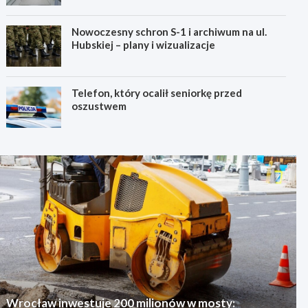
Nowoczesny schron S-1 i archiwum na ul.
Hubskiej – plany i wizualizacje
Telefon, który ocalił seniorkę przed
oszustwem
Wrocław inwestuje 200 milionów w mosty: