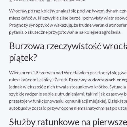
Wrocław po raz kolejny znalazł się pod wpływem dynamiczne
mieszkańców. Niezwykle silne burze i porywisty wiatr spowod
Prognozy synoptyków wskazują, że trudne warunki atmosfery
pytania o skuteczne przygotowanie na kolejne zagrożenia.
Burzowa rzeczywistość wrocła
piątek?
Wieczorem 19 czerwca nad Wrocławiem przetoczył się gwałto
mieszkańcom Leśnicy i Żernik.
Przerwy w dostawach energi
jednak większość z nich trwała stosunkowo krótko. Sytuacja
szybkie radzenie sobie z utrudnieniami, takimi jak czasowy
przestoje w funkcjonowaniu komunikacji miejskiej. Dzięki 
autobusów zostało przywrócone niemal natychmiast po ustan
Służby ratunkowe na pierwszej 