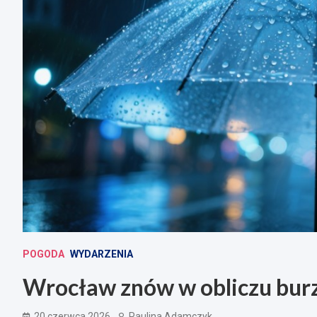
POGODA
WYDARZENIA
Wrocław znów w obliczu burz
20 czerwca 2026
Paulina Adamczyk