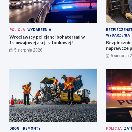
POLICJA
WYDARZENIA
BEZPIECZEŃS
WYDARZENIA
Wrocławscy policjanci bohaterami w
tramwajowej akcji ratunkowej!
Bezpiecznie
naprawcze p
5 sierpnia 2026
5 sierpnia 
DROGI
REMONTY
POLICJA
ZAT