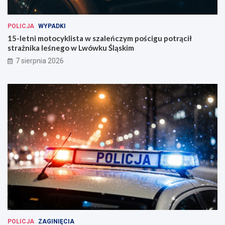
POLICJA
WYPADKI
15-letni motocyklista w szaleńczym pościgu potrącił
strażnika leśnego w Lwówku Śląskim
7 sierpnia 2026
POLICJA
ZAGINIĘCIA