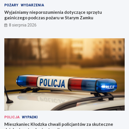
y
POŻARY
WYDARZENIA
g
Wyjaśniamy nieporozumienia dotyczące sprzętu
o
gaśniczego podczas pożaru w Starym Zamku
d
n
8 sierpnia 2026
i
!
POLICJA
WYPADKI
Mieszkaniec Kłodzka chwali policjantów za skuteczne