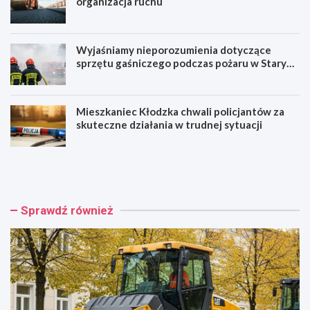
organizacja ruchu
Wyjaśniamy nieporozumienia dotyczące
sprzętu gaśniczego podczas pożaru w Starym
Zamku
Mieszkaniec Kłodzka chwali policjantów za
skuteczne działania w trudnej sytuacji
G
W
a
r
j
o
o
c
w
ł
Sprawdź również
i
a
c
w
k
n
a
a
w
f
n
a
o
l
w
i