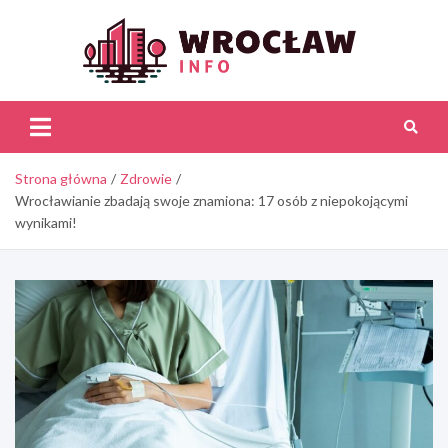
Skip
to
content
Wroc
Inf
Strona główna
Zdrowie
Wrocławianie zbadają swoje znamiona: 17 osób z niepokojącymi
wynikami!