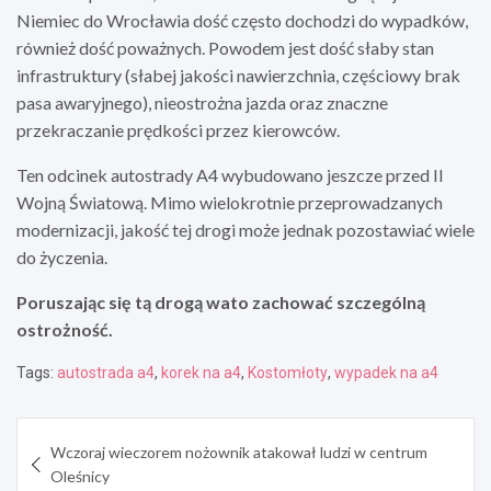
Niemiec do Wrocławia dość często dochodzi do wypadków,
również dość poważnych. Powodem jest dość słaby stan
infrastruktury (słabej jakości nawierzchnia, częściowy brak
pasa awaryjnego), nieostrożna jazda oraz znaczne
przekraczanie prędkości przez kierowców.
Ten odcinek autostrady A4 wybudowano jeszcze przed II
Wojną Światową. Mimo wielokrotnie przeprowadzanych
modernizacji, jakość tej drogi może jednak pozostawiać wiele
do życzenia.
Poruszając się tą drogą wato zachować szczególną
ostrożność.
Tags:
autostrada a4
,
korek na a4
,
Kostomłoty
,
wypadek na a4
Nawigacja
Wczoraj wieczorem nożownik atakował ludzi w centrum
wpisu
Oleśnicy