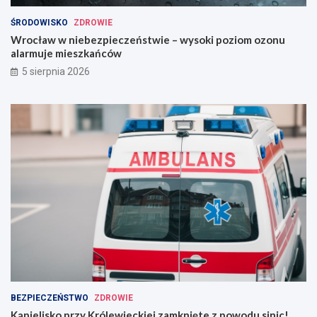
ŚRODOWISKO
ZDROWIE
Wrocław w niebezpieczeństwie – wysoki poziom ozonu
alarmuje mieszkańców
5 sierpnia 2026
BEZPIECZEŃSTWO
ZDROWIE
Kąpielisko przy Królewieckiej zamknięte z powodu sinic!