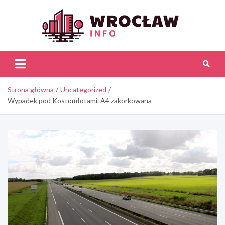
Skip
to
content
Wroc
Inf
Strona główna
Uncategorized
Wypadek pod Kostomłotami. A4 zakorkowana