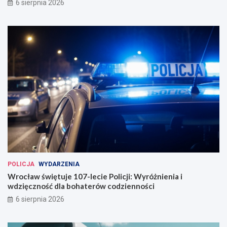
6 sierpnia 2026
u
a
g
u
u
t
r
o
o
b
w
u
a
s
n
ó
a
w
w
e
W
r
o
c
ł
a
POLICJA
WYDARZENIA
w
Wrocław świętuje 107-lecie Policji: Wyróżnienia i
i
wdzięczność dla bohaterów codzienności
u
6 sierpnia 2026