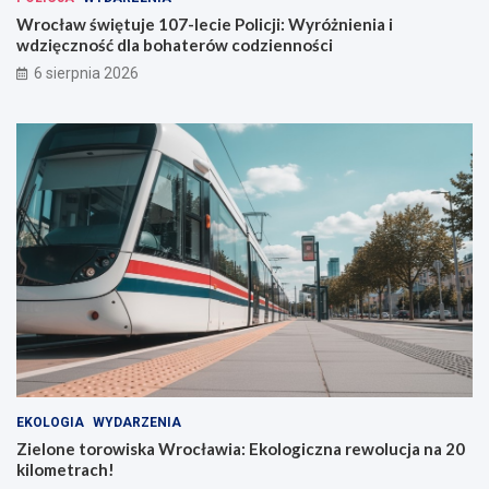
w
Wrocław świętuje 107-lecie Policji: Wyróżnienia i
i
wdzięczność dla bohaterów codzienności
u
6 sierpnia 2026
EKOLOGIA
WYDARZENIA
Zielone torowiska Wrocławia: Ekologiczna rewolucja na 20
kilometrach!