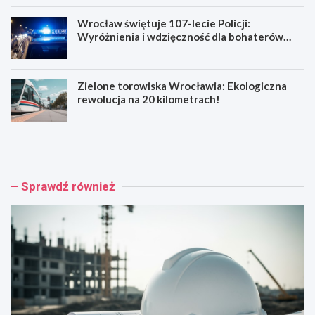
Wrocław świętuje 107-lecie Policji:
Wyróżnienia i wdzięczność dla bohaterów
codzienności
Zielone torowiska Wrocławia: Ekologiczna
rewolucja na 20 kilometrach!
R
W
e
y
n
p
o
a
w
d
Sprawdź również
a
e
c
k
j
n
a
a
b
R
a
e
r
y
o
m
k
o
o
n