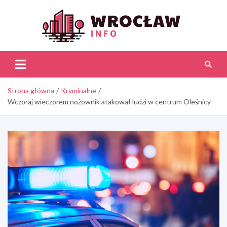
Skip
to
content
Wroc
Inf
Strona główna
Kryminalne
Wczoraj wieczorem nożownik atakował ludzi w centrum Oleśnicy