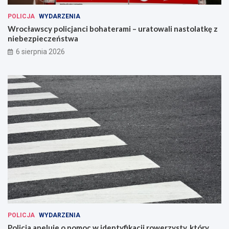
POLICJA
WYDARZENIA
Wrocławscy policjanci bohaterami – uratowali nastolatkę z
niebezpieczeństwa
6 sierpnia 2026
POLICJA
WYDARZENIA
Policja apeluje o pomoc w identyfikacji rowerzysty, który