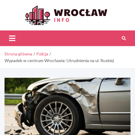
Skip
to
content
Wroc
Inf
Strona główna
Policja
Wypadek w centrum Wrocławia: Utrudnienia na ul. Ruskiej