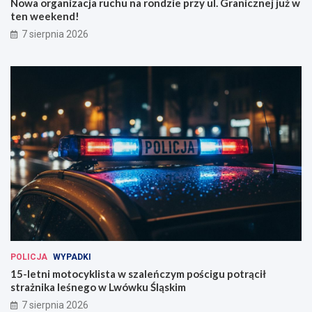
Nowa organizacja ruchu na rondzie przy ul. Granicznej już w
ten weekend!
7 sierpnia 2026
POLICJA
WYPADKI
15-letni motocyklista w szaleńczym pościgu potrącił
strażnika leśnego w Lwówku Śląskim
7 sierpnia 2026