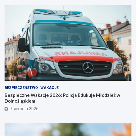
s
w
t
ę
r
!
o
ż
n
o
ś
ć
BEZPIECZEŃSTWO
WAKACJE
Bezpieczne Wakacje 2026: Policja Edukuje Młodzież w
Dolnośląskiem
9 sierpnia 2026