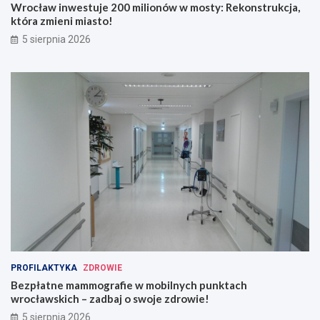
i
o
Wrocław inwestuje 200 milionów w mosty: Rekonstrukcja,
o
b
która zmieni miasto!
n
i
5 sierpnia 2026
ó
l
w
n
w
y
m
c
o
h
s
p
t
u
y
n
:
k
R
t
e
a
k
c
o
h
n
w
s
r
t
o
r
c
PROFILAKTYKA
ZDROWIE
u
ł
Bezpłatne mammografie w mobilnych punktach
k
a
wrocławskich – zadbaj o swoje zdrowie!
c
w
5 sierpnia 2026
j
s