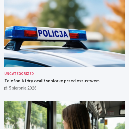
e
!
UNCATEGORIZED
Telefon, który ocalił seniorkę przed oszustwem
5 sierpnia 2026