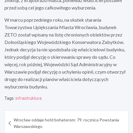
zniknąć z krajobrazu miasta, ponieważ właściciel postawił
przed sobą cel jego całkowitego wyburzenia.
W marcu poprzedniego roku, na skutek starania
Towarzystwa Upiększania Miasta Wrocławia, budynek
ZETO został wpisany na listę chronionych obiektów przez
Dolnośląskiego Wojewódzkiego Konserwatora Zabytków.
Jednak decyzja ta nie spodobała się właścicielowi budynku,
który podjął decyzję o skierowaniu sprawy do sądu. Co
więcej, rok później, Wojewódzki Sąd Administracyjny w
Warszawie podjął decyzję o uchyleniu opinii, czym otworzył
drogę do realizacji planów właściciela dotyczących
wyburzenia budynku.
Tags:
infrastruktura
Nawigacja
Wrocław oddaje hołd bohaterom: 79. rocznica Powstania
wpisu
Warszawskiego