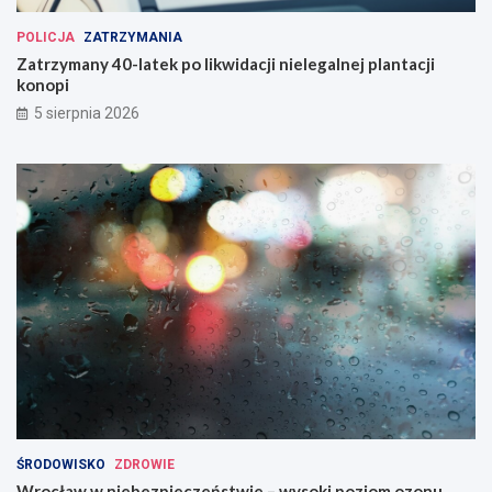
POLICJA
ZATRZYMANIA
Zatrzymany 40-latek po likwidacji nielegalnej plantacji
konopi
5 sierpnia 2026
ŚRODOWISKO
ZDROWIE
Wrocław w niebezpieczeństwie – wysoki poziom ozonu