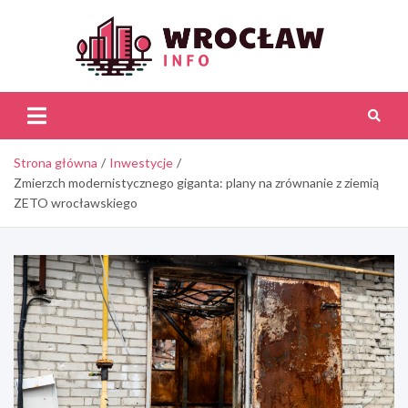
Skip
to
content
Wroc
Inf
Strona główna
Inwestycje
Zmierzch modernistycznego giganta: plany na zrównanie z ziemią
ZETO wrocławskiego