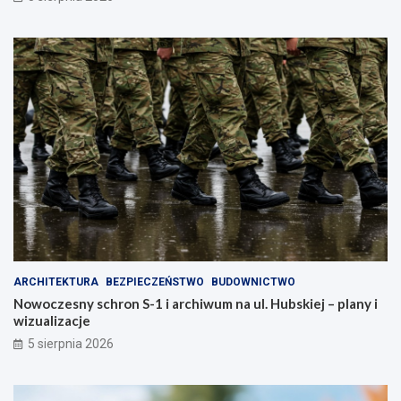
a
k
,
i
k
c
t
h
ó
–
r
z
a
a
z
d
m
b
i
a
e
j
n
o
i
s
m
w
i
o
a
j
ARCHITEKTURA
BEZPIECZEŃSTWO
BUDOWNICTWO
s
e
Nowoczesny schron S-1 i archiwum na ul. Hubskiej – plany i
t
z
wizualizacje
o
d
!
r
5 sierpnia 2026
o
w
i