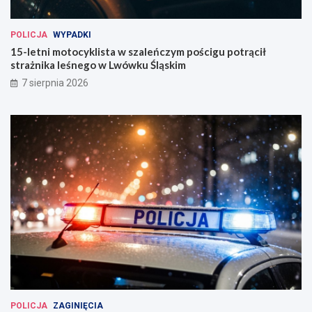
!
POLICJA
WYPADKI
15-letni motocyklista w szaleńczym pościgu potrącił
strażnika leśnego w Lwówku Śląskim
7 sierpnia 2026
POLICJA
ZAGINIĘCIA