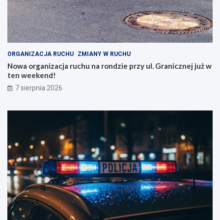
w
G
e
r
W
a
r
n
o
i
c
c
ORGANIZACJA RUCHU
ZMIANY W RUCHU
ł
z
Nowa organizacja ruchu na rondzie przy ul. Granicznej już w
a
n
ten weekend!
w
e
7 sierpnia 2026
i
j
u
j
!
u
ż
w
t
e
n
w
e
e
k
e
n
d