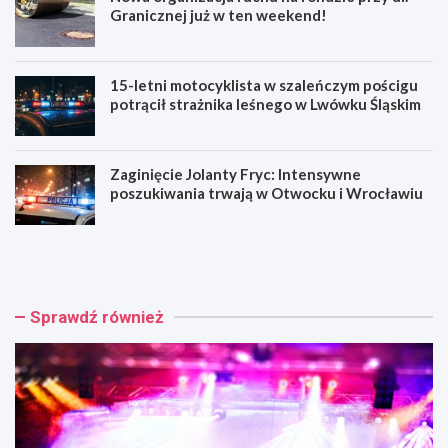
Granicznej już w ten weekend!
15-letni motocyklista w szaleńczym pościgu
potrącił strażnika leśnego w Lwówku Śląskim
Zaginięcie Jolanty Fryc: Intensywne
poszukiwania trwają w Otwocku i Wrocławiu
C
N
h
o
o
w
p
a
i
o
Sprawdź również
n
r
w
g
P
a
a
n
r
i
k
z
u
a