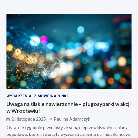
WYDARZENIA
ZIMOWE WARUNKI
Uwaga na śliskie nawierzchnie – pługosyparki w akcji
w Wrocławiu!
21 listopada 2025
Paulina Adamczyk
Ostatnie tygodnie przyniosły ze sobą nieprzewidywalne zmiany
pogodowe, które stworzyły wyzwania zarówno dla mieszkańców,