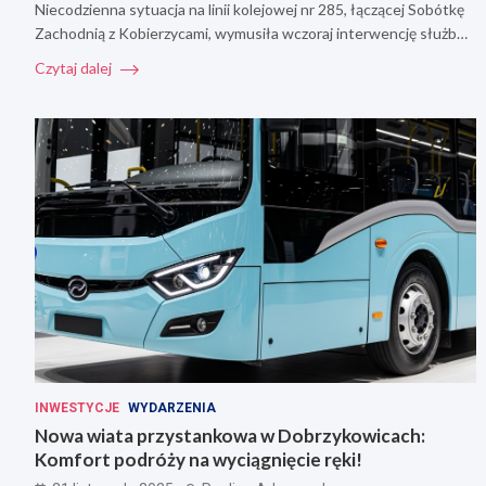
Niecodzienna sytuacja na linii kolejowej nr 285, łączącej Sobótkę
Zachodnią z Kobierzycami, wymusiła wczoraj interwencję służb…
Czytaj dalej
INWESTYCJE
WYDARZENIA
Nowa wiata przystankowa w Dobrzykowicach:
Komfort podróży na wyciągnięcie ręki!