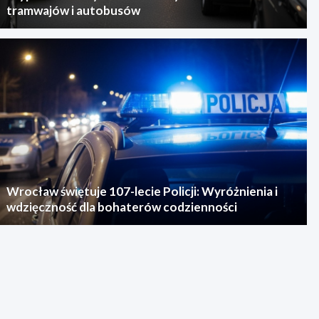
tramwajów i autobusów
Wrocław świętuje 107-lecie Policji: Wyróżnienia i
wdzięczność dla bohaterów codzienności