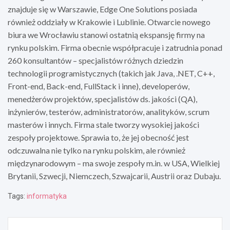
znajduje się w Warszawie, Edge One Solutions posiada
również oddziały w Krakowie i Lublinie. Otwarcie nowego
biura we Wrocławiu stanowi ostatnią ekspansję firmy na
rynku polskim. Firma obecnie współpracuje i zatrudnia ponad
260 konsultantów – specjalistów różnych dziedzin
technologii programistycznych (takich jak Java, .NET, C++,
Front-end, Back-end, FullStack i inne), developerów,
menedżerów projektów, specjalistów ds. jakości (QA),
inżynierów, testerów, administratorów, analityków, scrum
masterów i innych. Firma stale tworzy wysokiej jakości
zespoły projektowe. Sprawia to, że jej obecność jest
odczuwalna nie tylko na rynku polskim, ale również
międzynarodowym – ma swoje zespoły m.in. w USA, Wielkiej
Brytanii, Szwecji, Niemczech, Szwajcarii, Austrii oraz Dubaju.
Tags:
informatyka
Nawigacja