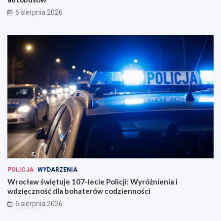
a
i
6 sierpnia 2026
u
a
g
u
u
t
r
o
o
b
w
u
a
s
n
ó
a
w
w
e
W
r
o
c
ł
a
POLICJA
WYDARZENIA
w
Wrocław świętuje 107-lecie Policji: Wyróżnienia i
i
wdzięczność dla bohaterów codzienności
u
6 sierpnia 2026