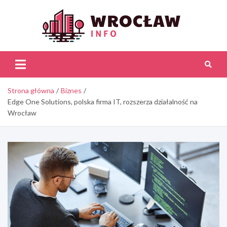
Skip
to
content
Wroc
Inf
Strona główna
Biznes
Edge One Solutions, polska firma IT, rozszerza działalność na
Wrocław