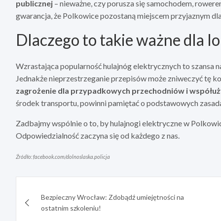
publicznej
– nieważne, czy porusza się samochodem, rowerem
gwarancja, że Polkowice pozostaną miejscem przyjaznym dla
Dlaczego to takie ważne dla lo
Wzrastająca popularność hulajnóg elektrycznych to szansa 
Jednakże nieprzestrzeganie przepisów może zniweczyć tę ko
zagrożenie dla przypadkowych przechodniów i współu
środek transportu, powinni pamiętać o podstawowych zasadac
Zadbajmy wspólnie o to, by hulajnogi elektryczne w Polkowi
Odpowiedzialność zaczyna się od każdego z nas.
Źródło: facebook.com/dolnoslaska.policja
Nawigacja
Bezpieczny Wrocław: Zdobądź umiejętności na
wpisu
ostatnim szkoleniu!