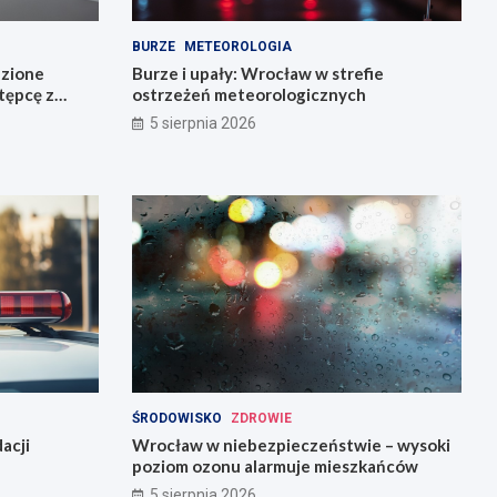
BURZE
METEOROLOGIA
dzione
Burze i upały: Wrocław w strefie
stępcę z
ostrzeżeń meteorologicznych
5 sierpnia 2026
ŚRODOWISKO
ZDROWIE
acji
Wrocław w niebezpieczeństwie – wysoki
poziom ozonu alarmuje mieszkańców
5 sierpnia 2026