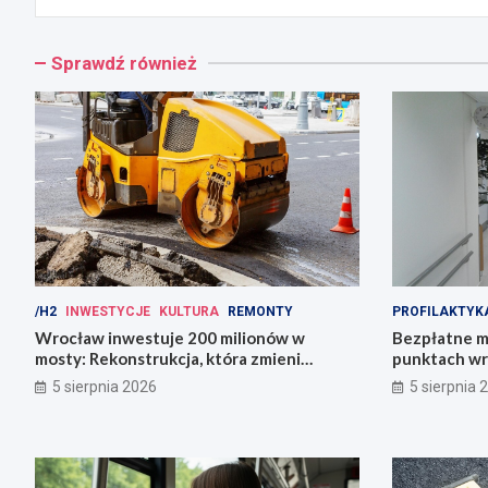
Sprawdź również
/H2
INWESTYCJE
KULTURA
REMONTY
PROFILAKTYK
Wrocław inwestuje 200 milionów w
Bezpłatne m
mosty: Rekonstrukcja, która zmieni
punktach wr
miasto!
zdrowie!
5 sierpnia 2026
5 sierpnia 