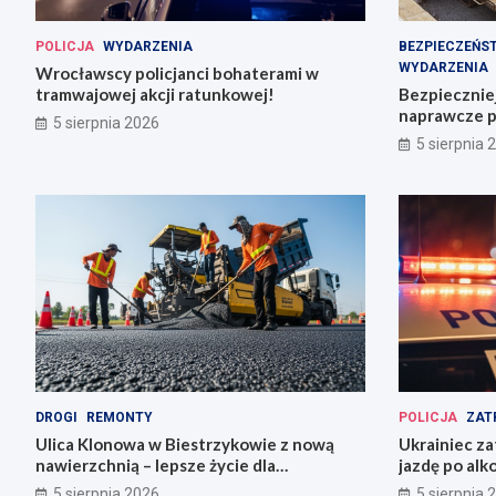
POLICJA
WYDARZENIA
BEZPIECZEŃS
WYDARZENIA
Wrocławscy policjanci bohaterami w
tramwajowej akcji ratunkowej!
Bezpiecznie
naprawcze p
5 sierpnia 2026
5 sierpnia 
DROGI
REMONTY
POLICJA
ZAT
Ulica Klonowa w Biestrzykowie z nową
Ukrainiec za
nawierzchnią – lepsze życie dla
jazdę po alk
mieszkańców!
5 sierpnia 2026
5 sierpnia 