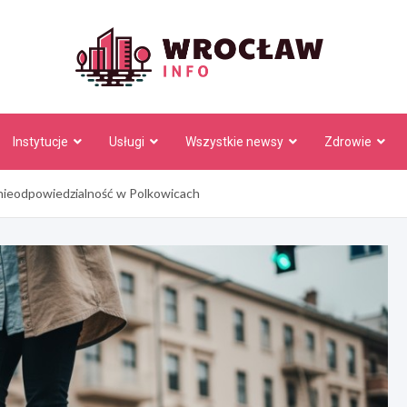
Wrocł
Instytucje
Usługi
Wszystkie newsy
Zdrowie
 nieodpowiedzialność w Polkowicach