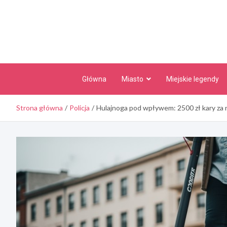
Skip
to
content
Główna
Miasto
Miejskie legendy
Strona główna
Policja
Hulajnoga pod wpływem: 2500 zł kary za