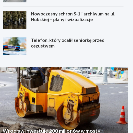
Nowoczesny schron S-1 i archiwum na ul.
Hubskiej – plany i wizualizacje
Telefon, który ocalił seniorkę przed
oszustwem
Wrocław inwestuje 200 milionów w mosty: