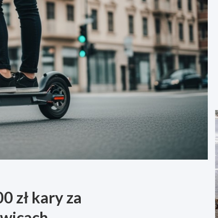
 zł kary za
owicach