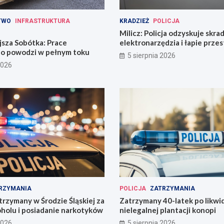
TWO
INFRASTRUKTURA
KRADZIEŻ
POLICJA
Milicz: Policja odzyskuje skra
jsza Sobótka: Prace
elektronarzędzia i łapie prze
o powodzi w pełnym toku
narkotykami
5 sierpnia 2026
2026
RZYMANIA
POLICJA
ZATRZYMANIA
trzymany w Środzie Śląskiej za
Zatrzymany 40-latek po likwid
oholu i posiadanie narkotyków
nielegalnej plantacji konopi
2026
5 sierpnia 2026