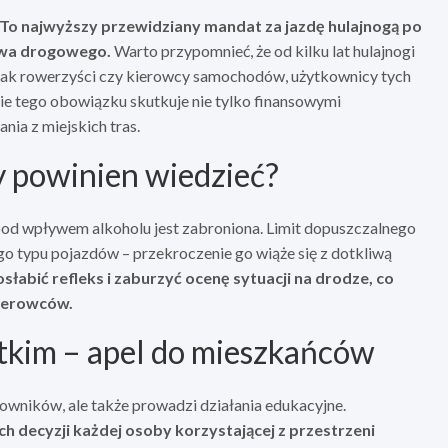
To najwyższy przewidziany mandat za jazdę hulajnogą po
rawa drogowego.
Warto przypomnieć, że od kilku lat hulajnogi
 jak rowerzyści czy kierowcy samochodów, użytkownicy tych
e tego obowiązku skutkuje nie tylko finansowymi
nia z miejskich tras.
y powinien wiedzieć?
 pod wpływem alkoholu jest zabroniona. Limit dopuszczalnego
o typu pojazdów – przekroczenie go wiąże się z dotkliwą
łabić refleks i zaburzyć ocenę sytuacji na drodze, co
kierowców.
tkim – apel do mieszkańców
kowników, ale także prowadzi działania edukacyjne.
h decyzji każdej osoby korzystającej z przestrzeni