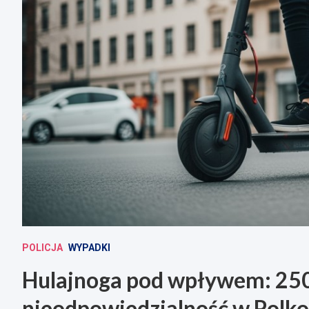
POLICJA
WYPADKI
Hulajnoga pod wpływem: 2500
nieodpowiedzialność w Polk