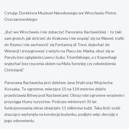
Cytując Dyrektora Muzeum Narodowego we Wrocławiu Piotra
Oszczanowskiego:
„Być we Wrocławiu i nie zobaczyć Panoramy Racławickiej – to taki
sam grzech, jak dotrzeć do Krakowa i nie wspiąć się na Wawel, trafić
do Rzymu i nie zachwycić się Fontanną di Trevi, dojechać do
Wenecji i zrezygnować z wizyty na Placu św. Marka, obyć się w
Paryżu bez oglądania Luwru i Łuku Triumfalnego, a z Kopenhagi
wyjechać bez rzucenia okiem na Mała Syrenkę czy odwiedzenia
Christianii.”
Panorama Racławicka jest dziełem Jana Styki oraz Wojciecha
Kossaka. To ogromne, mierzące 15 na 114 metrów dzieło
przedstawia Bitwę pod Racławicami. Obraz robi ogromne wrażenie i
przyciąga tłumy turystów. Podczas minionych 35 lat
funkcjonowania obraz obejrzało 11 milionów ludzi. Taka ilość osób
znacząco wpłynęła na kondycję budynku, podjęto więc decyzję o
jego odnowieniu.