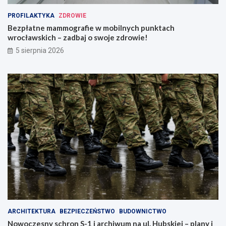
PROFILAKTYKA
ZDROWIE
Bezpłatne mammografie w mobilnych punktach
wrocławskich – zadbaj o swoje zdrowie!
5 sierpnia 2026
ARCHITEKTURA
BEZPIECZEŃSTWO
BUDOWNICTWO
Nowoczesny schron S-1 i archiwum na ul. Hubskiej – plany i