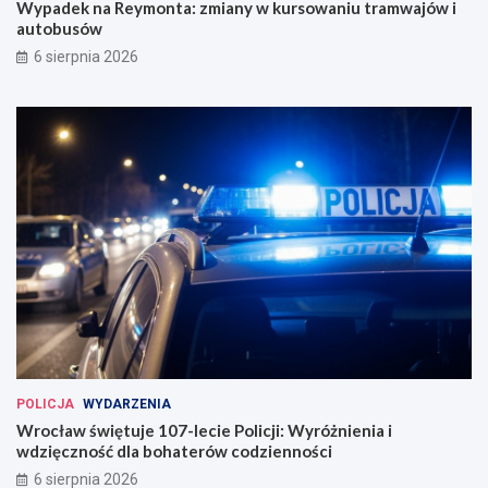
Wypadek na Reymonta: zmiany w kursowaniu tramwajów i
n
w
autobusów
a
i
6 sierpnia 2026
u
a
g
u
u
t
r
o
o
b
w
u
a
s
n
ó
a
w
w
e
W
r
o
c
ł
a
POLICJA
WYDARZENIA
w
Wrocław świętuje 107-lecie Policji: Wyróżnienia i
i
wdzięczność dla bohaterów codzienności
u
6 sierpnia 2026