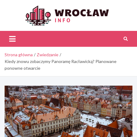
Skip
to
content
Wroc
Inf
Strona główna
Zwiedzanie
Kiedy znowu zobaczymy Panoramę Racławicką? Planowane
ponowne otwarcie