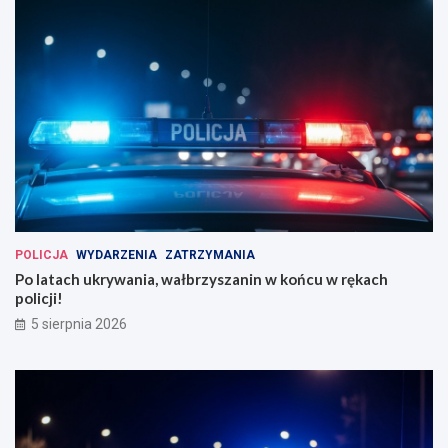
POLICJA
WYDARZENIA
ZATRZYMANIA
Po latach ukrywania, wałbrzyszanin w końcu w rękach
policji!
5 sierpnia 2026