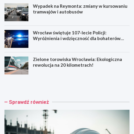
Wypadek na Reymonta: zmiany w kursowaniu
tramwajów i autobusów
Wrocław świętuje 107-lecie Policji:
Wyróżnienia i wdzięczność dla bohaterów
codzienności
Zielone torowiska Wrocławia: Ekologiczna
rewolucja na 20 kilometrach!
R
W
e
y
n
p
o
a
w
d
Sprawdź również
a
e
c
k
j
n
a
a
b
R
a
e