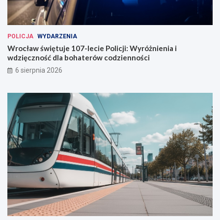
o
c
ł
a
POLICJA
WYDARZENIA
w
Wrocław świętuje 107-lecie Policji: Wyróżnienia i
i
wdzięczność dla bohaterów codzienności
u
6 sierpnia 2026