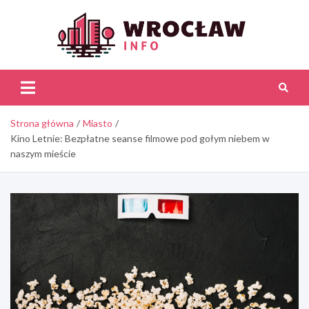
Skip
to
content
Wroc
Inf
Strona główna
Miasto
Kino Letnie: Bezpłatne seanse filmowe pod gołym niebem w
naszym mieście