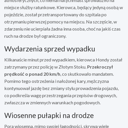
atmosferycznych, co niemal natychmiast sprowadziło na
miejsce służby ratunkowe. Kierowca, będący jedyną osobą w
pojeździe, został przetransportowany do szpitala po
otrzymaniu pierwszej pomocy na miejscu. Na szczęście, w
zdarzeniu nie ucierpiała żadna inna osoba, choć na jakiś czas
ruch na drodze był ograniczony.
Wydarzenia sprzed wypadku
Kilkanaście minut przed wypadkiem, kierowca Hondy został
zatrzymany przez policję w Złotym Stoku.
Przekroczył
prędkość o ponad 20 km/h
, co skutkowało mandatem.
Pomimo tego ostrzeżenia i nałożonej kary, mężczyzna
kontynuował jazdę bez zmiany stylu prowadzenia pojazdu,
co podkreśla wagę przestrzegania przepisów drogowych,
zwłaszcza w zmiennych warunkach pogodowych.
Wiosenne pułapki na drodze
Pora wiosenna, mimo swojej łagodności, skrywa wiele