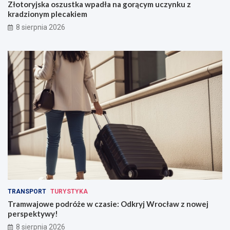
d
i
Złotoryjska oszustka wpadła na gorącym uczynku z
ł
e
kradzionym plecakiem
a
:
8 sierpnia 2026
n
O
a
d
g
k
o
r
r
y
ą
j
c
W
y
r
m
o
u
c
c
ł
z
a
y
w
n
z
k
n
u
o
z
w
TRANSPORT
TURYSTYKA
k
e
Tramwajowe podróże w czasie: Odkryj Wrocław z nowej
r
j
perspektywy!
a
p
8 sierpnia 2026
d
e