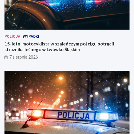
POLICJA
WYPADKI
15-letni motocyklista w szaleńczym pościgu potrącił
strażnika leśnego w Lwówku Śląskim
7 sierpnia 2026