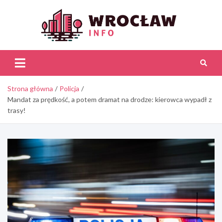
Skip
to
content
Wroc
Inf
Strona główna
Policja
Mandat za prędkość, a potem dramat na drodze: kierowca wypadł z
trasy!